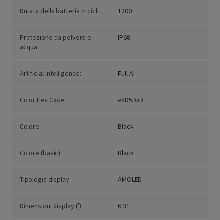
Durata della batteria in cicli
1200
Protezione da polvere e
IP68
acqua
Artificial Intelligence:
Full AI
Color Hex Code
#5D5D5D
Colore
Black
Colore (basic):
Black
Tipologia display
AMOLED
Dimensioni display (')
6.31