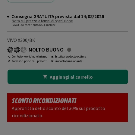
Consegna GRATUITA prevista dal 14/08/2026
Nota sul prezzo e tempi di spedizione
IVA ed Eco-contributo RAEE incluse
VIVO X300/BK
MOLTO BUONO
O
: Confezione originale integra
B
: Estetica prodotto ottima
O
: Accessori principali presenti
N
: Prodotto funzionante
Aggiungi al carrello
SCONTO RICONDIZIONATI
Approfitta dello sconto del 30% sul prodotto
ricondizionato.