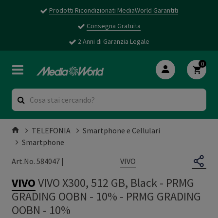
Prodotti Ricondizionati MediaWorld Garantiti
Consegna Gratuita
2 Anni di Garanzia Legale
0
TELEFONIA
Smartphone e Cellulari
Smartphone
VIVO
Art.No. 584047 |
VIVO
VIVO X300, 512 GB, Black - PRMG
GRADING OOBN - 10%
-
PRMG GRADING
OOBN - 10%