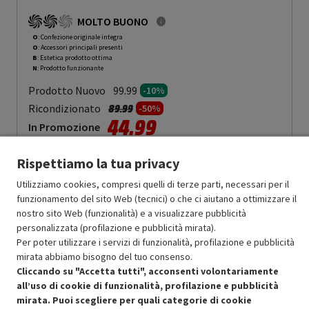
MOLTO BUONO
O
: Confezione originale integra
O
: Accessori principali presenti
B
: Estetica prodotto ottima
N
: Prodotto funzionante
Prodotto Nuovo
99.99
-10%
Prezzo ridotto da
a
Ricondizionato
89.99
-50%
44.99
In Promozione
Aggiungi al carrello
Rispettiamo la tua privacy
Utilizziamo cookies, compresi quelli di terze parti, necessari per il
funzionamento del sito Web (tecnici) o che ci aiutano a ottimizzare il
SCONTO RICONDIZIONATI
nostro sito Web (funzionalità) e a visualizzare pubblicità
personalizzata (profilazione e pubblicità mirata).
Approfitta dello sconto del 50% sul prodotto ricondizionato.
Per poter utilizzare i servizi di funzionalità, profilazione e pubblicità
mirata abbiamo bisogno del tuo consenso.
Cliccando su "Accetta tutti", acconsenti volontariamente
all’uso di cookie di funzionalità, profilazione e pubblicità
mirata. Puoi scegliere per quali categorie di cookie