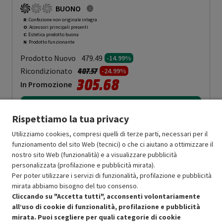
CLASSE A
-
PRMG GRADING ROCN - 14.99%
BUONO
R
: Confezione non originale integra
O
: Accessori principali presenti
C
: Estetica prodotto buona
N
: Prodotto funzionante
Prodotto Nuovo
479.49
-14.99%
Prezzo ridotto da
a
Ricondizionato
407.57
-24.99%
305.68
In Promozione
Aggiungi al carrello
Rispettiamo la tua privacy
Utilizziamo cookies, compresi quelli di terze parti, necessari per il
funzionamento del sito Web (tecnici) o che ci aiutano a ottimizzare il
OFFERTE IMPERDIBILI
nostro sito Web (funzionalità) e a visualizzare pubblicità
Risparmio garantito rispetto al corrispondente prodotto nuovo.
personalizzata (profilazione e pubblicità mirata).
Per poter utilizzare i servizi di funzionalità, profilazione e pubblicità
mirata abbiamo bisogno del tuo consenso.
Cliccando su "Accetta tutti", acconsenti volontariamente
all’uso di cookie di funzionalità, profilazione e pubblicità
mirata. Puoi scegliere per quali categorie di cookie