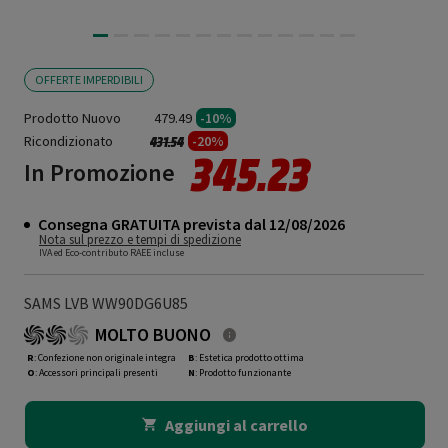
OFFERTE IMPERDIBILI
Prodotto Nuovo
479.49
-10%
Ricondizionato
Prezzo ridotto da
a
-20%
431.54
345.23
In Promozione
Consegna GRATUITA prevista dal 12/08/2026
Nota sul prezzo e tempi di spedizione
IVA ed Eco-contributo RAEE incluse
SAMS LVB WW90DG6U85
MOLTO BUONO
R
: Confezione non originale integra
B
: Estetica prodotto ottima
O
: Accessori principali presenti
N
: Prodotto funzionante
Aggiungi al carrello