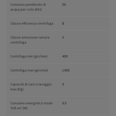
Consumo ponderato di
50
acqua per ciclo (litri)
Classe efficienza centrifuga
B
Classe emissione rumore
A
centrifuga
Centrifuga min (giri/min)
400
Centrifuga max (giri/min)
1400
Capacità di carico lavaggio
9
max (Kg)
Consumo energetico modo
0.5
'left-on' (W)