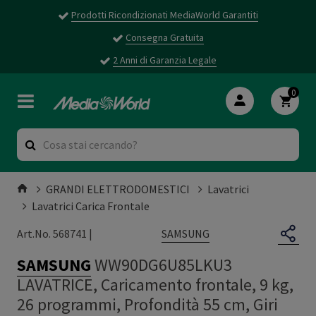
Prodotti Ricondizionati MediaWorld Garantiti
Consegna Gratuita
2 Anni di Garanzia Legale
0
GRANDI ELETTRODOMESTICI
Lavatrici
Lavatrici Carica Frontale
SAMSUNG
Art.No. 568741 |
SAMSUNG
WW90DG6U85LKU3
LAVATRICE, Caricamento frontale, 9 kg,
26 programmi, Profondità 55 cm, Giri