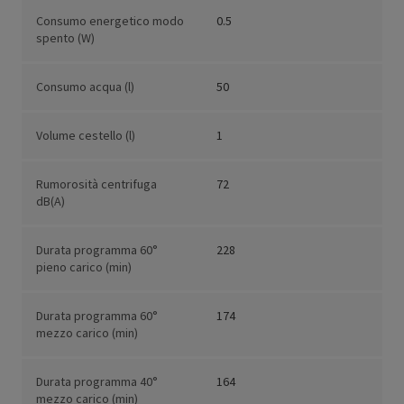
Consumo energetico modo
0.5
spento (W)
Consumo acqua (l)
50
Volume cestello (l)
1
Rumorosità centrifuga
72
dB(A)
Durata programma 60°
228
pieno carico (min)
Durata programma 60°
174
mezzo carico (min)
Durata programma 40°
164
mezzo carico (min)