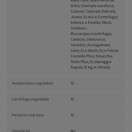
Baby care; Biancheria da
letto; Giornata nuvolosa;
Cotone; Colorati; Delicati;
Jeans; Scarico/Centrifuga;
Intenso a freddo; Misti;
Outdoor;
Risciacquo+Centrifuga;
Camicie; Silenzioso;
Sintetici; Asciugamani;
Lana; Eco Wash; Eco Pulizia
Cestello Plus; Smacchia
Tutto Plus; Ecolavaggio
Rapido (5 Kg in 39 min).
Temperatura regolabile
Sì
Centrifuga regolabile
Sì
Partenza ritardata
Sì
Stirofacile
No