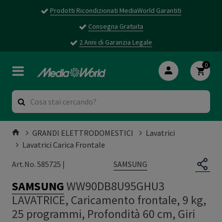
Prodotti Ricondizionati MediaWorld Garantiti
Consegna Gratuita
2 Anni di Garanzia Legale
0
GRANDI ELETTRODOMESTICI
Lavatrici
Lavatrici Carica Frontale
SAMSUNG
Art.No. 585725 |
SAMSUNG
WW90DB8U95GHU3
LAVATRICE, Caricamento frontale, 9 kg,
25 programmi, Profondità 60 cm, Giri