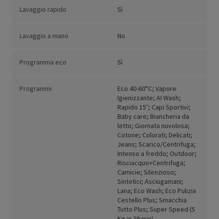
Lavaggio rapido
Sì
Lavaggio a mano
No
Programma eco
Sì
Programmi
Eco 40-60°C; Vapore
Igienizzante; AI Wash;
Rapido 15’; Capi Sportivi;
Baby care; Biancheria da
letto; Giornata nuvolosa;
Cotone; Colorati; Delicati;
Jeans; Scarico/Centrifuga;
Intenso a freddo; Outdoor;
Risciacquo+Centrifuga;
Camicie; Silenzioso;
Sintetici; Asciugamani;
Lana; Eco Wash; Eco Pulizia
Cestello Plus; Smacchia
Tutto Plus; Super Speed (5
Kg in 39 min)