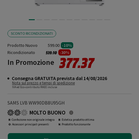
SCONTO RICONDIZIONATI
Prodotto Nuovo
599.00
-10%
Ricondizionato
Prezzo ridotto da
a
-30%
539.10
377.37
In Promozione
Consegna GRATUITA prevista dal 14/08/2026
Nota sul prezzo e tempi di spedizione
IVA ed Eco-contributo RAEE incluse
SAMS LVB WW90DB8U95GH
MOLTO BUONO
R
: Confezione non originale integra
B
: Estetica prodotto ottima
O
: Accessori principali presenti
N
: Prodotto funzionante