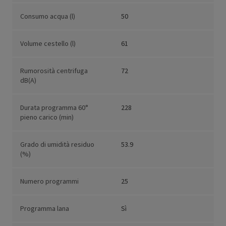
Consumo acqua (l)
50
Volume cestello (l)
61
Rumorosità centrifuga
72
dB(A)
Durata programma 60°
228
pieno carico (min)
Grado di umidità residuo
53.9
(%)
Numero programmi
25
Programma lana
Sì