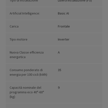
Tipo di installazione
Libera installazione (FS)
Artificial Intelligence:
Basic AI
Carica
Frontale
Tipo motore
Inverter
Nuova Classe efficienza
A
energetica
Consumo ponderato di
35
energia per 100 cicli (kWh)
Capacità nominale del
9
programma eco 40°-60°
(kg)