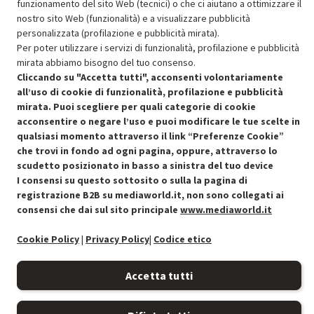
funzionamento del sito Web (tecnici) o che ci aiutano a ottimizzare il
SCONTO RICONDIZIONATI
nostro sito Web (funzionalità) e a visualizzare pubblicità
Approfitta dello sconto del 50% sul prodotto ricondizionato.
personalizzata (profilazione e pubblicità mirata).
Per poter utilizzare i servizi di funzionalità, profilazione e pubblicità
mirata abbiamo bisogno del tuo consenso.
Cliccando su "Accetta tutti", acconsenti volontariamente
all’uso di cookie di funzionalità, profilazione e pubblicità
mirata. Puoi scegliere per quali categorie di cookie
Condizioni generali di vendita
acconsentire o negare l’uso e puoi modificare le tue scelte in
Recedere dal contratto qui
qualsiasi momento attraverso il link “Preferenze Cookie”
che trovi in fondo ad ogni pagina, oppure, attraverso lo
Cookie Policy
scudetto posizionato in basso a sinistra del tuo device
I consensi su questo sottosito o sulla la pagina di
Preferenze cookie
registrazione B2B su mediaworld.it, non sono collegati ai
consensi che dai sul sito principale
www.mediaworld.it
Informativa privacy
Cookie Policy
|
Privacy Policy
|
Codice etico
Accessibilità
Accetta tutti