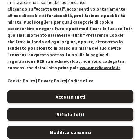
mirata abbiamo bisogno del tuo consenso.
Cliccando su "Accetta tutti", acconsenti volontariamente
all’uso di cookie di funzionalità, profilazione e pubblicità
mirata. Puoi scegliere per quali categorie di cookie
Condizioni generali di vendita
acconsentire o negare l’uso e puoi modificare le tue scelte in
Recedere dal contratto qui
qualsiasi momento attraverso il link “Preferenze Cookie”
Cookie Policy
che trovi in fondo ad ogni pagina, oppure, attraverso lo
scudetto posizionato in basso a sinistra del tuo device
I consensi su questo sottosito o sulla la pagina di
Preferenze cookie
registrazione B2B su mediaworld.it, non sono collegati ai
consensi che dai sul sito principale
www.mediaworld.it
Informativa privacy
Cookie Policy
|
Privacy Policy
|
Codice etico
Accessibilità
Accetta tutti
Rifiuta tutti
Modifica consensi