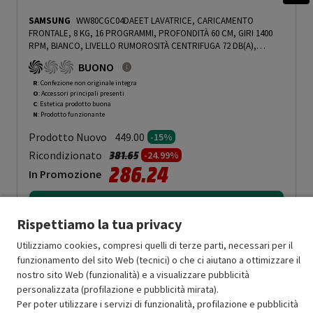
SAMSUNG
WW80CGC04DAEET LAVATRICE, CARICAMENTO
FRONTALE, 8 KG, 16 PROGRAMMI, PROFONDITÀ 60 CM, GIRI 1400
RPM, BIANCO, LIVELLO RUMOROSITÀ CENTRIFUGA 72 DB(A),
CLASSE A - PRMG GRADING ROCN - 15%
-
PRMG GRADING ROCN -
BUONO
15%
R
: Confezione non originale integra
O
: Accessori principali presenti
C
: Estetica prodotto buona
N
: Prodotto funzionante
Prodotto Nuovo
449.00
-15%
Prezzo ridotto da
a
Ricondizionato
381.65
-24.99%
286.24
In Promozione
Aggiungi al carrello
Rispettiamo la tua privacy
Utilizziamo cookies, compresi quelli di terze parti, necessari per il
funzionamento del sito Web (tecnici) o che ci aiutano a ottimizzare il
OFFERTE IMPERDIBILI
nostro sito Web (funzionalità) e a visualizzare pubblicità
Risparmio garantito rispetto al corrispondente prodotto nuovo.
personalizzata (profilazione e pubblicità mirata).
Per poter utilizzare i servizi di funzionalità, profilazione e pubblicità