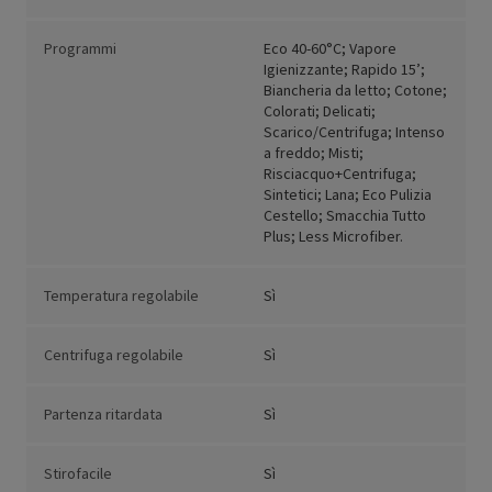
Programmi
Eco 40-60°C; Vapore
Igienizzante; Rapido 15’;
Biancheria da letto; Cotone;
Colorati; Delicati;
Scarico/Centrifuga; Intenso
a freddo; Misti;
Risciacquo+Centrifuga;
Sintetici; Lana; Eco Pulizia
Cestello; Smacchia Tutto
Plus; Less Microfiber.
Temperatura regolabile
Sì
Centrifuga regolabile
Sì
Partenza ritardata
Sì
Stirofacile
Sì