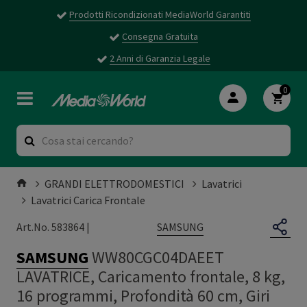
Prodotti Ricondizionati MediaWorld Garantiti
Consegna Gratuita
2 Anni di Garanzia Legale
0
GRANDI ELETTRODOMESTICI
Lavatrici
Lavatrici Carica Frontale
SAMSUNG
Art.No. 583864 |
SAMSUNG
WW80CGC04DAEET
LAVATRICE, Caricamento frontale, 8 kg,
16 programmi, Profondità 60 cm, Giri