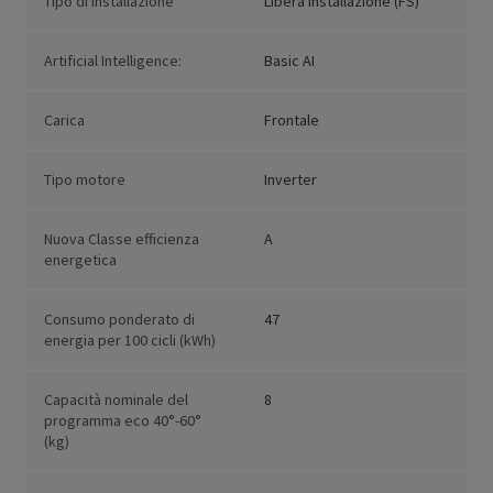
Tipo di installazione
Libera installazione (FS)
Artificial Intelligence:
Basic AI
Carica
Frontale
Tipo motore
Inverter
Nuova Classe efficienza
A
energetica
Consumo ponderato di
47
energia per 100 cicli (kWh)
Capacità nominale del
8
programma eco 40°-60°
(kg)