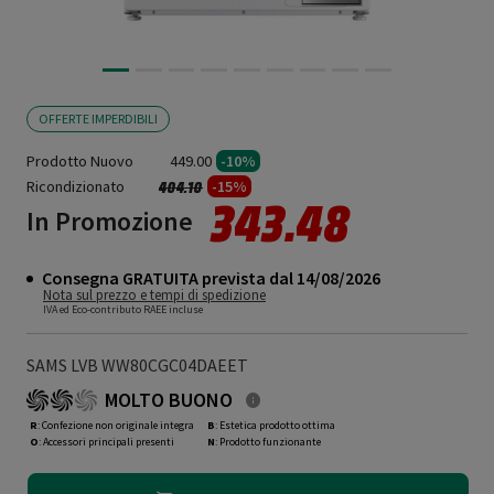
OFFERTE IMPERDIBILI
Prodotto Nuovo
449.00
-10%
Ricondizionato
Prezzo ridotto da
a
-15%
404.10
343.48
In Promozione
Consegna GRATUITA prevista dal 14/08/2026
Nota sul prezzo e tempi di spedizione
IVA ed Eco-contributo RAEE incluse
SAMS LVB WW80CGC04DAEET
MOLTO BUONO
R
: Confezione non originale integra
B
: Estetica prodotto ottima
O
: Accessori principali presenti
N
: Prodotto funzionante