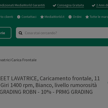
ndizionati MediaWorld Garantiti
Consegna Gratuita
2 Anni d
o clienti
Contattaci
MediaWorld.it
Ordini
Tutte le mar
rie
vatrici Carica Frontale
 LAVATRICE, Caricamento frontale, 11
Giri 1400 rpm, Bianco, livello rumorosità
MG GRADING ROBN - 10%
-
PRMG GRADING