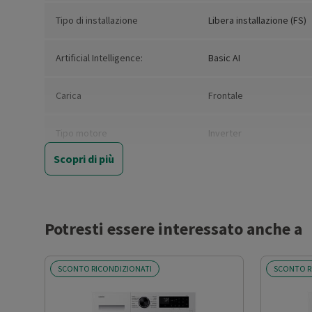
Tipo di installazione
Libera installazione (FS)
Artificial Intelligence:
Basic AI
Carica
Frontale
Tipo motore
Inverter
Scopri di più
Nuova Classe efficienza
A
energetica
Consumo ponderato di energia
48
Potresti essere interessato anche a
per 100 cicli (kWh)
SCONTO RICONDIZIONATI
SCONTO R
Capacità nominale del
11
programma eco 40°-60° (kg)