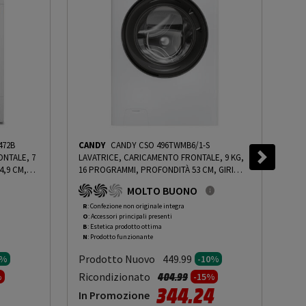
472B
CANDY
CANDY CSO 496TWMB6/1-S
LG
ONTALE, 7
LAVATRICE, CARICAMENTO FRONTALE, 9 KG,
CAR
4,9 CM,
16 PROGRAMMI, PROFONDITÀ 53 CM, GIRI
PRO
1400 RPM, BIANCO, LIVELLO RUMOROSITÀ
RPM
MOLTO BUONO
 CLASSE B
CENTRIFUGA 76 DB(A), CLASSE A - PRMG
CEN
MG
GRADING ROBN - 10%
-
PRMG GRADING ROBN
GRA
R
: Confezione non originale integra
R
: 
O
: Accessori principali presenti
O
: 
- 10%
ROB
B
: Estetica prodotto ottima
B
: 
N
: Prodotto funzionante
N
: 
Prodotto Nuovo
Pr
449.99
5%
-10%
to da
Prezzo ridotto da
a
Ricondizionato
Ric
404.99
%
-15%
344.24
In Promozione
In