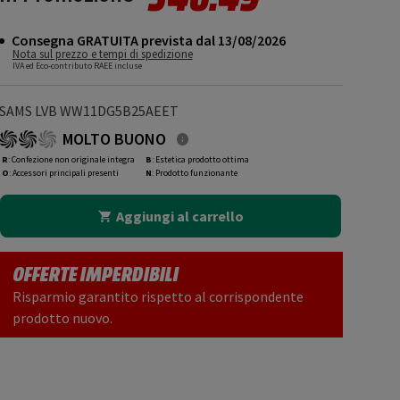
Consegna GRATUITA prevista dal 13/08/2026
Nota sul prezzo e tempi di spedizione
IVA ed Eco-contributo RAEE incluse
SAMS LVB WW11DG5B25AEET
MOLTO BUONO
R
: Confezione non originale integra
B
: Estetica prodotto ottima
O
: Accessori principali presenti
N
: Prodotto funzionante
Aggiungi al carrello
OFFERTE IMPERDIBILI
Risparmio garantito rispetto al corrispondente
prodotto nuovo.