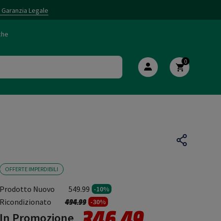
i Garanzia Legale
che
0
OFFERTE IMPERDIBILI
Prodotto Nuovo
549.99
-10%
Prezzo ridotto da
a
Ricondizionato
494.99
-30%
346.49
In Promozione