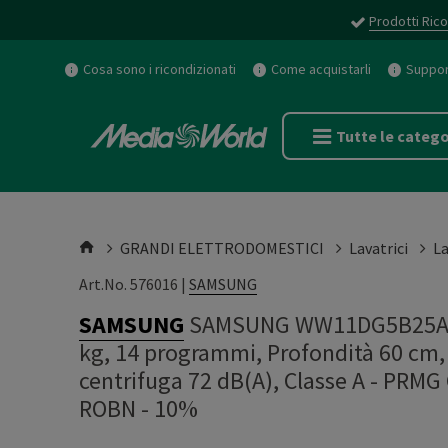
Prodotti Rico
Cosa sono i ricondizionati
Come acquistarli
Support
Tutte le catego
GRANDI ELETTRODOMESTICI
Lavatrici
La
Art.No. 576016 |
SAMSUNG
SAMSUNG
SAMSUNG WW11DG5B25AEET
kg, 14 programmi, Profondità 60 cm, 
centrifuga 72 dB(A), Classe A - PR
ROBN - 10%