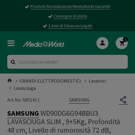
Prodotti Ricondizionati MediaWorld Garantiti
Consegna Gratuita
2 Anni di Garanzia Legale
0
GRANDI ELETTRODOMESTICI
Lavatrici
Lavasciuga
SAMSUNG
Art.No. 585141 |
SAMSUNG
WD90DG6G94BBU3
LAVASCIUGA SLIM , 9+5Kg, Profondità
48 cm, Livello di rumorosità 72 dB,