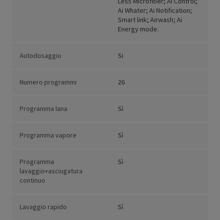
Less Microfiber; Ai Control;
Ai Whater; Ai Notification;
Smart link; Airwash; Ai
Energy mode.
Autodosaggio
Si
Numero programmi
26
Programma lana
Sì
Programma vapore
Sì
Programma
Sì
lavaggio+asciugatura
continuo
Lavaggio rapido
Sì