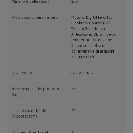
Materiale della vasca
Inox
Altre descrizioni strutturali
Motore: Digital Inverte;
Display AI Control (Full
Touch); Resistenza
Anticalcare; Oblò in vetro
temperato; Attenzione:
Dimensioni nette non
comprensive di attacchi
acqua e oblò.
Key Features
LAVASCIUGA
Altezza netta del prodotto
85
(cm)
Larghezza netta del
60
prodotto (cm)
Profondità netta del
48