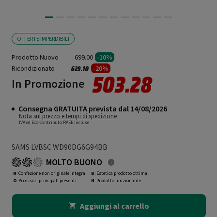
OFFERTE IMPERDIBILI
Prodotto Nuovo
699.00
-10%
Ricondizionato
Prezzo ridotto da
a
-20%
629.10
503.28
In Promozione
Consegna GRATUITA prevista dal 14/08/2026
Nota sul prezzo e tempi di spedizione
IVA ed Eco-contributo RAEE incluse
SAMS LVBSC WD90DG6G94BB
MOLTO BUONO
R
: Confezione non originale integra
B
: Estetica prodotto ottima
O
: Accessori principali presenti
N
: Prodotto funzionante
Aggiungi al carrello