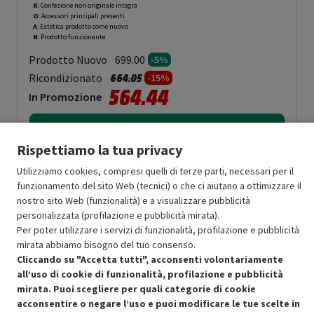
R
: Confezione non originale integra
O
: Accessori principali presenti
A
: Estetica prodotto come nuovo
N
: Prodotto funzionante
Prodotto Nuovo
699.00
-5%
Prezzo ridotto da
a
Ricondizionato
664.05
-15%
564.44
In Promozione
Aggiungi al carrello
Rispettiamo la tua privacy
Utilizziamo cookies, compresi quelli di terze parti, necessari per il
SCONTO RICONDIZIONATI
funzionamento del sito Web (tecnici) o che ci aiutano a ottimizzare il
Approfitta dello sconto del 15% sul prodotto ricondizionato.
nostro sito Web (funzionalità) e a visualizzare pubblicità
personalizzata (profilazione e pubblicità mirata).
Per poter utilizzare i servizi di funzionalità, profilazione e pubblicità
mirata abbiamo bisogno del tuo consenso.
Cliccando su "Accetta tutti", acconsenti volontariamente
all’uso di cookie di funzionalità, profilazione e pubblicità
mirata. Puoi scegliere per quali categorie di cookie
Condizioni generali di vendita
Recedere dal contratto qui
acconsentire o negare l’uso e puoi modificare le tue scelte in