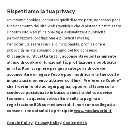
Prodotto Nuovo
7499.00
-15%
Rispettiamo la tua privacy
Prezzo ridotto da
a
Ricondizionato
6374.15
-50%
3187.07
In Promozione
Utilizziamo cookies, compresi quelli di terze parti, necessari per il
funzionamento del sito Web (tecnici) o che ci aiutano a ottimizzare
il nostro sito Web (funzionalità) e a visualizzare pubblicità
Aggiungi al carrello
personalizzata (profilazione e pubblicità mirata).
Per poter utilizzare i servizi di funzionalità, profilazione e
pubblicità mirata abbiamo bisogno del tuo consenso.
SCONTO RICONDIZIONATI
Cliccando su "Accetta tutti", acconsenti volontariamente
Approfitta dello sconto del 50% sul prodotto ricondizionato.
all’uso di cookie di funzionalità, profilazione e pubblicità
mirata. Puoi scegliere per quali categorie di cookie
acconsentire o negare l’uso e puoi modificare le tue scelte
in qualsiasi momento attraverso il link “Preferenze Cookie”
che trovi in fondo ad ogni pagina, oppure, attraverso lo
scudetto posizionato in basso a sinistra del tuo device
I consensi su questo sottosito o sulla la pagina di
Condizioni generali di vendita
Recedere dal contratto qui
registrazione B2B su mediaworld.it, non sono collegati ai
consensi che dai sul sito principale
www.mediaworld.it
Cookie Policy
Cookie Policy
|
Privacy Policy
|
Codice etico
Preferenze cookie