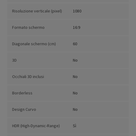
Risoluzione verticale (pixel)
1080
Formato schermo
16:9
Diagonale schermo (cm)
60
3D
No
Occhiali 3D inclusi
No
Borderless
No
Design Curvo
No
HDR (High-Dynamic-Range)
Sì