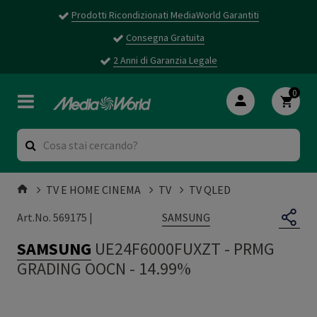
Prodotti Ricondizionati MediaWorld Garantiti
Consegna Gratuita
2 Anni di Garanzia Legale
0
TV E HOME CINEMA
TV
TV QLED
SAMSUNG
Art.No. 569175 |
SAMSUNG
UE24F6000FUXZT
-
PRMG
GRADING OOCN - 14.99%