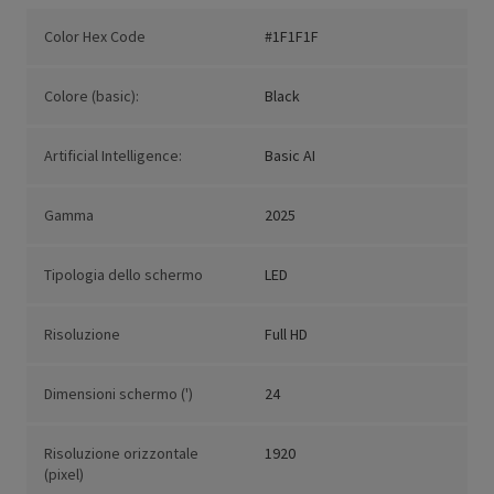
Color Hex Code
#1F1F1F
Colore (basic):
Black
Artificial Intelligence:
Basic AI
Gamma
2025
Tipologia dello schermo
LED
Risoluzione
Full HD
Dimensioni schermo (')
24
Risoluzione orizzontale
1920
(pixel)