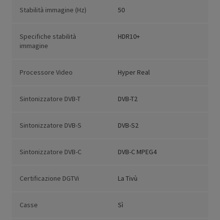
Stabilità immagine (Hz)
50
Specifiche stabilità
HDR10+
immagine
Processore Video
Hyper Real
Sintonizzatore DVB-T
DVB-T2
Sintonizzatore DVB-S
DVB-S2
Sintonizzatore DVB-C
DVB-C MPEG4
Certificazione DGTVi
La Tivù
Casse
Sì