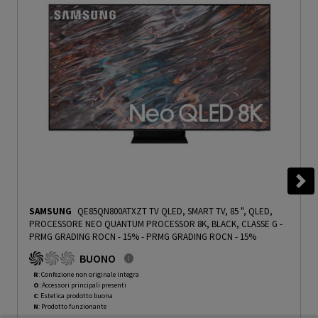
SAMSUNG
QE85QN800ATXZT TV QLED, SMART TV, 85 ", QLED,
PROCESSORE NEO QUANTUM PROCESSOR 8K, BLACK, CLASSE G -
PRMG GRADING ROCN - 15%
-
PRMG GRADING ROCN - 15%
BUONO
R
: Confezione non originale integra
O
: Accessori principali presenti
C
: Estetica prodotto buona
N
: Prodotto funzionante