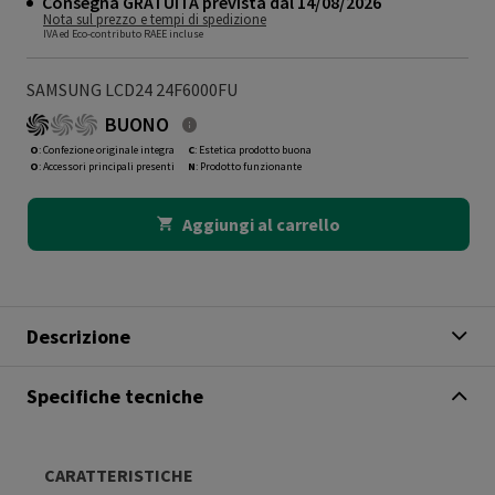
Consegna GRATUITA prevista dal 14/08/2026
Nota sul prezzo e tempi di spedizione
IVA ed Eco-contributo RAEE incluse
SAMSUNG LCD24 24F6000FU
BUONO
O
: Confezione originale integra
C
: Estetica prodotto buona
O
: Accessori principali presenti
N
: Prodotto funzionante
Aggiungi al carrello
Descrizione
Specifiche tecniche
CARATTERISTICHE