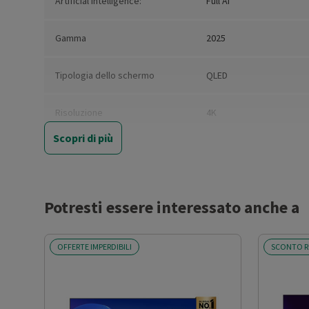
Artificial Intelligence:
Full AI
Gamma
2025
Tipologia dello schermo
QLED
Risoluzione
4K
Scopri di più
Dimensioni schermo (')
65
Risoluzione orizzontale (pixel)
3840
Potresti essere interessato anche a
Risoluzione verticale (pixel)
2160
OFFERTE IMPERDIBILI
SCONTO R
Formato schermo
16:9
Diagonale schermo (cm)
163