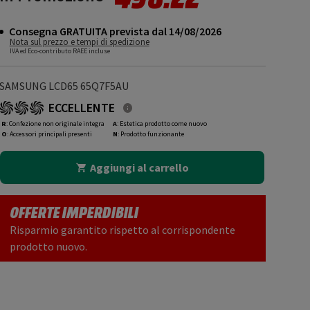
Consegna GRATUITA prevista dal 14/08/2026
Nota sul prezzo e tempi di spedizione
IVA ed Eco-contributo RAEE incluse
SAMSUNG LCD65 65Q7F5AU
ECCELLENTE
R
: Confezione non originale integra
A
: Estetica prodotto come nuovo
O
: Accessori principali presenti
N
: Prodotto funzionante
Aggiungi al carrello
OFFERTE IMPERDIBILI
Risparmio garantito rispetto al corrispondente
prodotto nuovo.