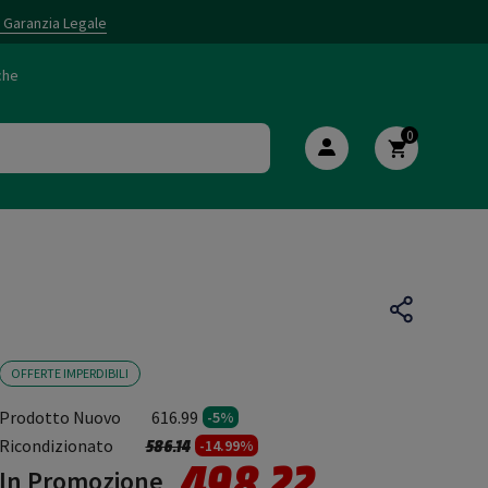
i Garanzia Legale
che
0
OFFERTE IMPERDIBILI
Prodotto Nuovo
616.99
-5%
Prezzo ridotto da
a
Ricondizionato
586.14
-14.99%
498.22
In Promozione