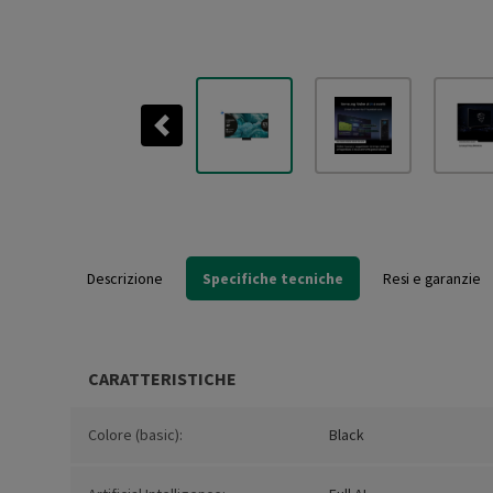
Previous
Descrizione
Specifiche tecniche
Resi e garanzie
CARATTERISTICHE
Colore (basic):
Black