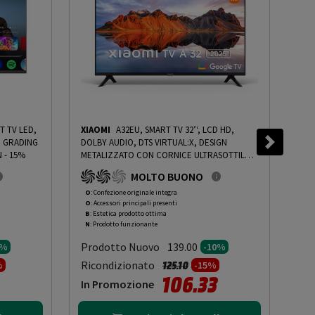
T TV LED,
XIAOMI
A32EU, SMART TV 32’‘, LCD HD,
SA
G GRADING
DOLBY AUDIO, DTS VIRTUAL:X, DESIGN
S7/
 - 15%
METALIZZATO CON CORNICE ULTRASOTTILE -
GRA
PRMG GRADING OOBN - 10%
-
PRMG GRADING
MOLTO BUONO
OOBN - 10%
O
: Confezione originale integra
O
: 
O
: Accessori principali presenti
O
: 
B
: Estetica prodotto ottima
B
: 
N
: Prodotto funzionante
N
: 
Prodotto Nuovo
Pr
139.00
5%
-10%
to da
Prezzo ridotto da
a
Ricondizionato
Ric
125.10
%
-15%
106.33
In Promozione
In