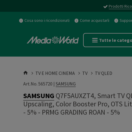
Prodotti Rico
Cosa sono i ricondizionati
Come acquistarli
Support
Tutte le catego
TV E HOME CINEMA
TV
TV QLED
Art.No. 565720 |
SAMSUNG
SAMSUNG
Q7F5AUXZT4, Smart TV QLE
Upscaling, Color Booster Pro, OTS L
- 5%
-
PRMG GRADING ROAN - 5%