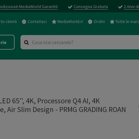
ndizionati MediaWorld Garantiti
Consegna Gratuita
2 Anni d
o clienti
Contattaci
MediaWorld.it
Ordini
Tutte le mar
rie
D 65'', 4K, Processore Q4 AI, 4K
ite, Air Slim Design - PRMG GRADING ROAN