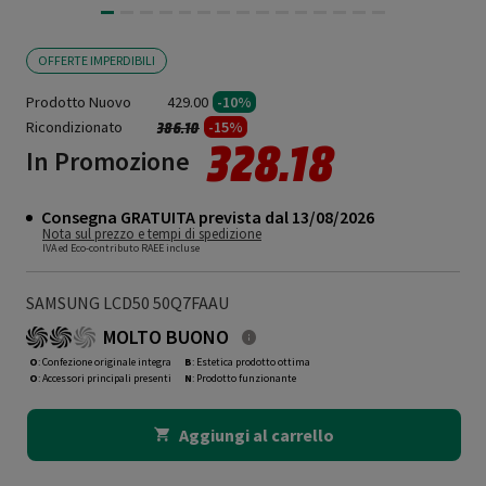
OFFERTE IMPERDIBILI
Prodotto Nuovo
429.00
-10%
Ricondizionato
Prezzo ridotto da
a
-15%
386.10
328.18
In Promozione
Consegna GRATUITA prevista dal 13/08/2026
Nota sul prezzo e tempi di spedizione
IVA ed Eco-contributo RAEE incluse
SAMSUNG LCD50 50Q7FAAU
MOLTO BUONO
O
: Confezione originale integra
B
: Estetica prodotto ottima
O
: Accessori principali presenti
N
: Prodotto funzionante
Aggiungi al carrello