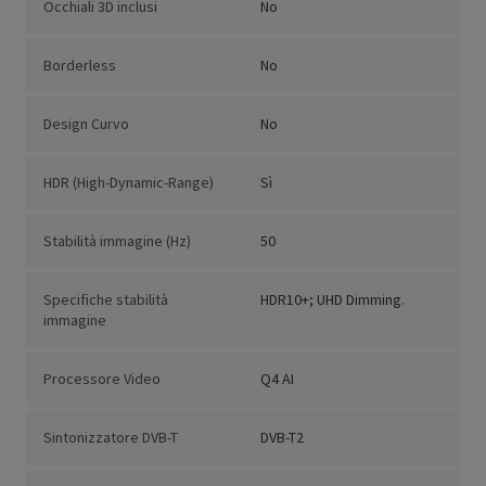
Occhiali 3D inclusi
No
Borderless
No
Design Curvo
No
HDR (High-Dynamic-Range)
Sì
Stabilità immagine (Hz)
50
Specifiche stabilità
HDR10+; UHD Dimming.
immagine
Processore Video
Q4 AI
Sintonizzatore DVB-T
DVB-T2