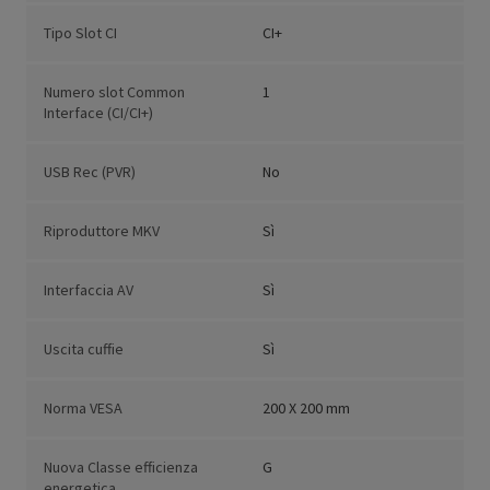
Tipo Slot CI
CI+
Numero slot Common
1
Interface (CI/CI+)
USB Rec (PVR)
No
Riproduttore MKV
Sì
Interfaccia AV
Sì
Uscita cuffie
Sì
Norma VESA
200 X 200 mm
Nuova Classe efficienza
G
energetica