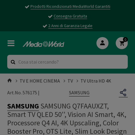
Prodotti Ricondizionati MediaWorld Garantiti
Consegna Gratuita
2 Anni di Garanzia Legale
0
TV E HOME CINEMA
TV
TV Ultra HD 4K
SAMSUNG
Art.No. 576175 |
SAMSUNG
SAMSUNG Q7FAAUXZT,
Smart TV QLED 50'', Vision AI Smart, 4K,
Processore Q4 AI, 4K Upscaling, Color
Booster Pro, OTS Lite, Slim Look Design