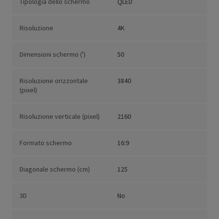
Tipologia dello schermo
QLED
Risoluzione
4K
Dimensioni schermo (')
50
Risoluzione orizzontale
3840
(pixel)
Risoluzione verticale (pixel)
2160
Formato schermo
16:9
Diagonale schermo (cm)
125
3D
No