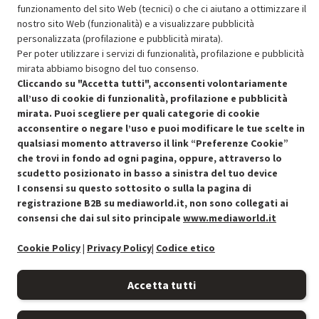
funzionamento del sito Web (tecnici) o che ci aiutano a ottimizzare il
OFFERTE IMPERDIBILI
nostro sito Web (funzionalità) e a visualizzare pubblicità
Risparmio garantito rispetto al corrispondente prodotto nuovo.
personalizzata (profilazione e pubblicità mirata).
Per poter utilizzare i servizi di funzionalità, profilazione e pubblicità
mirata abbiamo bisogno del tuo consenso.
Cliccando su "Accetta tutti", acconsenti volontariamente
all’uso di cookie di funzionalità, profilazione e pubblicità
mirata. Puoi scegliere per quali categorie di cookie
acconsentire o negare l’uso e puoi modificare le tue scelte in
Condizioni generali di vendita
Recedere dal contratto qui
qualsiasi momento attraverso il link “Preferenze Cookie”
che trovi in fondo ad ogni pagina, oppure, attraverso lo
Cookie Policy
scudetto posizionato in basso a sinistra del tuo device
I consensi su questo sottosito o sulla la pagina di
Preferenze cookie
registrazione B2B su mediaworld.it, non sono collegati ai
consensi che dai sul sito principale
www.mediaworld.it
Informativa privacy
Cookie Policy
|
Privacy Policy
|
Codice etico
Accessibilità
Accetta tutti