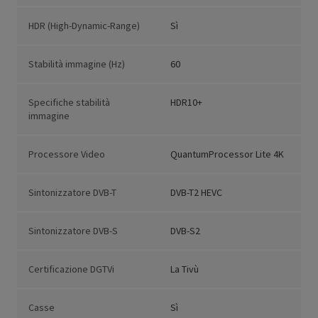
HDR (High-Dynamic-Range)
Sì
Stabilità immagine (Hz)
60
Specifiche stabilità
HDR10+
immagine
Processore Video
QuantumProcessor Lite 4K
Sintonizzatore DVB-T
DVB-T2 HEVC
Sintonizzatore DVB-S
DVB-S2
Certificazione DGTVi
La Tivù
Casse
Sì