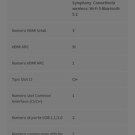
Symphony. Connettività
wireless: Wi-Fi 5 Bluetooth
5.2.
Numero HDMI totali
3
HDMI ARC
Sì
Numero HDMI ARC
1
Tipo Slot CI
CI+
Numero slot Common
1
Interface (CI/CI+)
Numero di porte USB 1.1/2.0
2
Numero connessioni ottiche
1