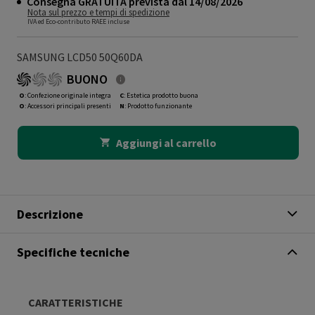
Consegna GRATUITA prevista dal 14/08/2026
Nota sul prezzo e tempi di spedizione
IVA ed Eco-contributo RAEE incluse
SAMSUNG LCD50 50Q60DA
BUONO
O
: Confezione originale integra
C
: Estetica prodotto buona
O
: Accessori principali presenti
N
: Prodotto funzionante
Aggiungi al carrello
Descrizione
Specifiche tecniche
CARATTERISTICHE