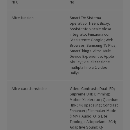
NFC
No
Altre funzioni
Smart TV: Sistema
operativo: Tizen; Bixby;
Assistente vocale Alexa
integrato; Funziona con
l'Assistente Google; Web
Browser; Samsung TV Plus;
SmartThings. Altro: Multi
Device Experience; Apple
AirPlay; Visualizzazione
multipla fino a 2 video
Daily+.
Altre caratteristiche
Video: Contrasto Dual LED;
Supreme UHD Dimming;
Motion Xcelerator; Quantum
HDR; 4K Upscaling; Contrast
Enhancer; Filmmaker Mode
(FMM). Audio: OTS Lite;
Tipologia Altoparlanti: 2CH;
Adaptive Sound; Q-