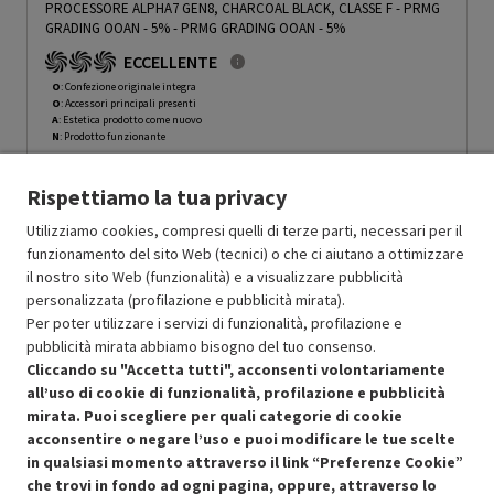
PROCESSORE ALPHA7 GEN8, CHARCOAL BLACK, CLASSE F - PRMG
GRADING OOAN - 5%
-
PRMG GRADING OOAN - 5%
ECCELLENTE
O
: Confezione originale integra
O
: Accessori principali presenti
A
: Estetica prodotto come nuovo
N
: Prodotto funzionante
Prodotto Nuovo
597.99
-5%
Rispettiamo la tua privacy
Prezzo ridotto da
a
Ricondizionato
568.09
-14.99%
482.88
In Promozione
Utilizziamo cookies, compresi quelli di terze parti, necessari per il
funzionamento del sito Web (tecnici) o che ci aiutano a ottimizzare
il nostro sito Web (funzionalità) e a visualizzare pubblicità
Aggiungi al carrello
personalizzata (profilazione e pubblicità mirata).
Per poter utilizzare i servizi di funzionalità, profilazione e
pubblicità mirata abbiamo bisogno del tuo consenso.
OFFERTE IMPERDIBILI
Cliccando su "Accetta tutti", acconsenti volontariamente
Risparmio garantito rispetto al corrispondente prodotto nuovo.
all’uso di cookie di funzionalità, profilazione e pubblicità
mirata. Puoi scegliere per quali categorie di cookie
acconsentire o negare l’uso e puoi modificare le tue scelte
in qualsiasi momento attraverso il link “Preferenze Cookie”
che trovi in fondo ad ogni pagina, oppure, attraverso lo