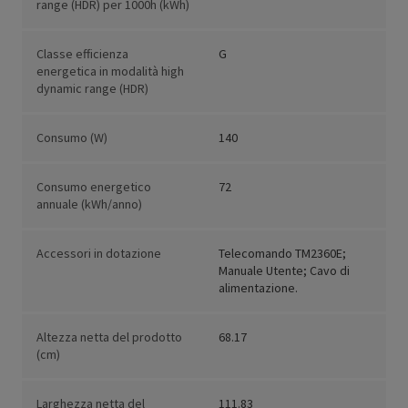
range (HDR) per 1000h (kWh)
Classe efficienza
G
energetica in modalità high
dynamic range (HDR)
Consumo (W)
140
Consumo energetico
72
annuale (kWh/anno)
Accessori in dotazione
Telecomando TM2360E;
Manuale Utente; Cavo di
alimentazione.
Altezza netta del prodotto
68.17
(cm)
Larghezza netta del
111.83