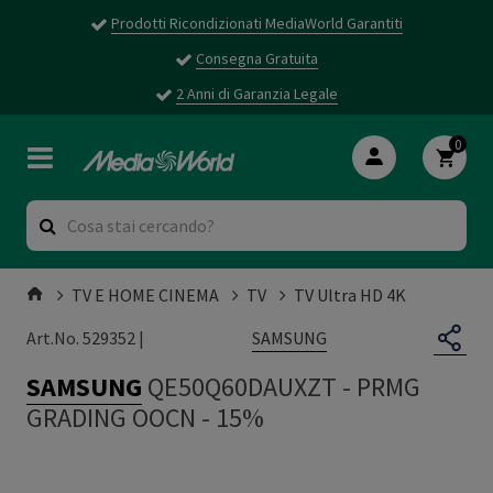
Prodotti Ricondizionati MediaWorld Garantiti
Consegna Gratuita
2 Anni di Garanzia Legale
0
TV E HOME CINEMA
TV
TV Ultra HD 4K
SAMSUNG
Art.No. 529352 |
SAMSUNG
QE50Q60DAUXZT
-
PRMG
GRADING OOCN - 15%