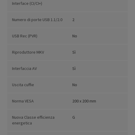
Interface (CI/CI+)
Numero di porte USB 1.1/2.0
2
USB Rec (PVR)
No
Riproduttore MKV
Sì
Interfaccia AV
Sì
Uscita cuffie
No
Norma VESA
200 x 200 mm
Nuova Classe efficienza
G
energetica