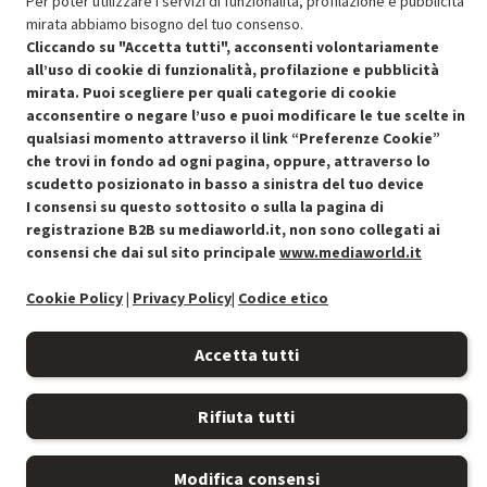
Per poter utilizzare i servizi di funzionalità, profilazione e pubblicità
mirata abbiamo bisogno del tuo consenso.
Cliccando su "Accetta tutti", acconsenti volontariamente
all’uso di cookie di funzionalità, profilazione e pubblicità
mirata. Puoi scegliere per quali categorie di cookie
acconsentire o negare l’uso e puoi modificare le tue scelte in
Condizioni generali di vendita
Recedere dal contratto qui
qualsiasi momento attraverso il link “Preferenze Cookie”
che trovi in fondo ad ogni pagina, oppure, attraverso lo
Cookie Policy
scudetto posizionato in basso a sinistra del tuo device
I consensi su questo sottosito o sulla la pagina di
Preferenze cookie
registrazione B2B su mediaworld.it, non sono collegati ai
consensi che dai sul sito principale
www.mediaworld.it
Informativa privacy
Cookie Policy
|
Privacy Policy
|
Codice etico
Accessibilità
Accetta tutti
Rifiuta tutti
Modifica consensi