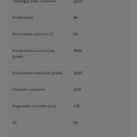
Tipologia dello schermo
QLED
Risoluzione
4K
Dimensioni schermo (')
50
Risoluzione orizzontale
3840
(pixel)
Risoluzione verticale (pixel)
2160
Formato schermo
16:9
Diagonale schermo (cm)
125
3D
No