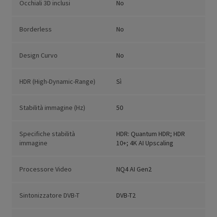
Occhiali 3D inclusi
No
Borderless
No
Design Curvo
No
HDR (High-Dynamic-Range)
Sì
Stabilità immagine (Hz)
50
Specifiche stabilità
HDR: Quantum HDR; HDR
immagine
10+; 4K AI Upscaling
Processore Video
NQ4 AI Gen2
Sintonizzatore DVB-T
DVB-T2