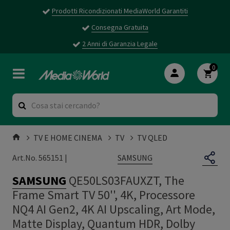
Prodotti Ricondizionati MediaWorld Garantiti
Consegna Gratuita
2 Anni di Garanzia Legale
0
TV E HOME CINEMA
TV
TV QLED
SAMSUNG
Art.No. 565151 |
SAMSUNG
QE50LS03FAUXZT, The
Frame Smart TV 50'', 4K, Processore
NQ4 AI Gen2, 4K AI Upscaling, Art Mode,
Matte Display, Quantum HDR, Dolby