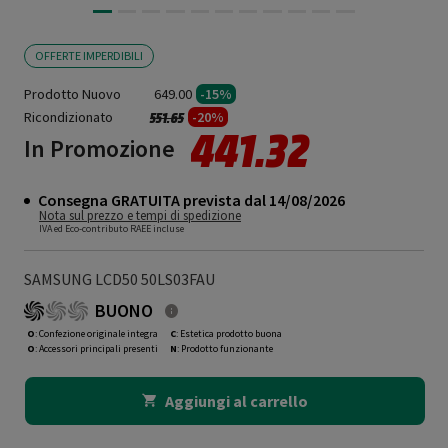
OFFERTE IMPERDIBILI
Prodotto Nuovo
649.00
-15%
Ricondizionato
Prezzo ridotto da
a
-20%
551.65
441.32
In Promozione
Consegna GRATUITA prevista dal 14/08/2026
Nota sul prezzo e tempi di spedizione
IVA ed Eco-contributo RAEE incluse
SAMSUNG LCD50 50LS03FAU
BUONO
O
: Confezione originale integra
C
: Estetica prodotto buona
O
: Accessori principali presenti
N
: Prodotto funzionante
Aggiungi al carrello