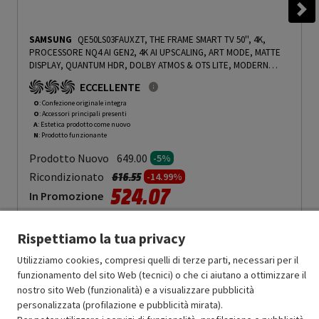
SAMSUNG
QE50LS03FAUXZT, THE FRAME SMART TV 50'', 4K,
PROCESSORE NQ4 AI GEN2, 4K AI UPSCALING, ART MODE, MATTE
DISPLAY, QUANTUM HDR, DOLBY ATMOS & OTS LITE, MODERN
FRAME DESIGN
-
PRMG GRADING OOAN - 5%
ECCELLENTE
O
: Confezione originale integra
O
: Accessori principali presenti
A
: Estetica prodotto come nuovo
N
: Prodotto funzionante
Prodotto Nuovo
649.00
-5%
Prezzo ridotto da
a
Ricondizionato
616.55
-14.99%
524.07
In Promozione
Aggiungi al carrello
Rispettiamo la tua privacy
Utilizziamo cookies, compresi quelli di terze parti, necessari per il
funzionamento del sito Web (tecnici) o che ci aiutano a ottimizzare il
OFFERTE IMPERDIBILI
nostro sito Web (funzionalità) e a visualizzare pubblicità
Risparmio garantito rispetto al corrispondente prodotto nuovo.
personalizzata (profilazione e pubblicità mirata).