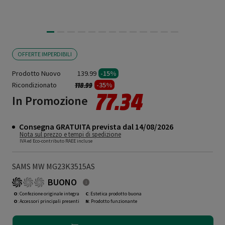
OFFERTE IMPERDIBILI
Prodotto Nuovo
139.99
-15%
Ricondizionato
Prezzo ridotto da
a
-35%
118.99
77.34
In Promozione
Consegna GRATUITA prevista dal 14/08/2026
Nota sul prezzo e tempi di spedizione
IVA ed Eco-contributo RAEE incluse
SAMS MW MG23K3515AS
BUONO
O
: Confezione originale integra
C
: Estetica prodotto buona
O
: Accessori principali presenti
N
: Prodotto funzionante