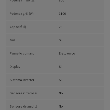
Potenza mwo (W)
800
Potenza grill (W)
1100
Capacità (l)
23
Grill
Sì
Pannello comandi
Elettronico
Display
Sì
Sistema Inverter
Sì
Sensore infrarossi
No
Sensore di umidità
No