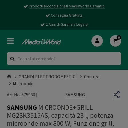
Prodotti Ricondizionati MediaWorld Garantiti
Consegna Gratuita
2 Anni di Garanzia Legale
0
GRANDI ELETTRODOMESTICI
Cottura
Microonde
SAMSUNG
Art.No. 575930 |
SAMSUNG
MICROONDE+GRILL
MG23K3515AS, capacità 23 l, potenza
microonde max 800 W, Funzione grill,