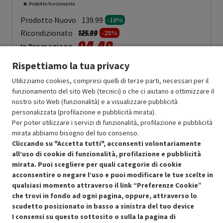
N
: Prodotto funzionante
Prodotto Nuovo
139.99
-10%
Prezzo ridotto da
a
Ricondizionato
125.99
-25%
94.49
In Promozione
Rispettiamo la tua privacy
Aggiungi al carrello
Utilizziamo cookies, compresi quelli di terze parti, necessari per il
funzionamento del sito Web (tecnici) o che ci aiutano a ottimizzare il
nostro sito Web (funzionalità) e a visualizzare pubblicità
OFFERTE IMPERDIBILI
personalizzata (profilazione e pubblicità mirata).
Risparmio garantito rispetto al corrispondente prodotto nuovo.
Per poter utilizzare i servizi di funzionalità, profilazione e pubblicità
mirata abbiamo bisogno del tuo consenso.
Cliccando su "Accetta tutti", acconsenti volontariamente
all’uso di cookie di funzionalità, profilazione e pubblicità
mirata. Puoi scegliere per quali categorie di cookie
acconsentire o negare l’uso e puoi modificare le tue scelte in
qualsiasi momento attraverso il link “Preferenze Cookie”
Condizioni generali di vendita
Recedere dal contratto qui
che trovi in fondo ad ogni pagina, oppure, attraverso lo
scudetto posizionato in basso a sinistra del tuo device
Cookie Policy
I consensi su questo sottosito o sulla la pagina di