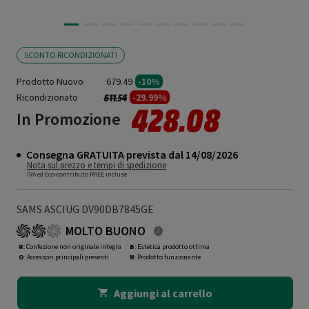
SCONTO RICONDIZIONATI
Prodotto Nuovo
679.49
-10%
Ricondizionato
Prezzo ridotto da
a
-29.99%
611.54
428.08
In Promozione
Consegna GRATUITA prevista dal 14/08/2026
Nota sul prezzo e tempi di spedizione
IVA ed Eco-contributo RAEE incluse
SAMS ASCIUG DV90DB7845GE
MOLTO BUONO
R
: Confezione non originale integra
B
: Estetica prodotto ottima
O
: Accessori principali presenti
N
: Prodotto funzionante
Aggiungi al carrello