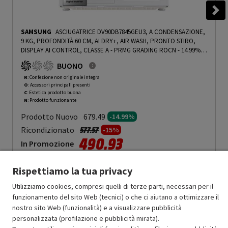
SAMSUNG
ASCIUGATRICE DV90DB7845GEU3, A CONDENSAZIONE,
9 KG, PROFONDITÀ 60 CM, AI DRY+, AIR WASH, PRONTO STIRO,
DISPLAY AI CONTROL, CLASSE A - PRMG GRADING ROCN - 14.99%
-
PRMG GRADING ROCN - 14.99%
BUONO
R
: Confezione non originale integra
O
: Accessori principali presenti
C
: Estetica prodotto buona
N
: Prodotto funzionante
Prodotto Nuovo
679.49
-14.99%
Prezzo ridotto da
a
Ricondizionato
577.57
-15%
490.93
In Promozione
Aggiungi al carrello
Rispettiamo la tua privacy
Utilizziamo cookies, compresi quelli di terze parti, necessari per il
funzionamento del sito Web (tecnici) o che ci aiutano a ottimizzare il
SCONTO RICONDIZIONATI
nostro sito Web (funzionalità) e a visualizzare pubblicità
Approfitta dello sconto del 15% sul prodotto ricondizionato.
personalizzata (profilazione e pubblicità mirata).