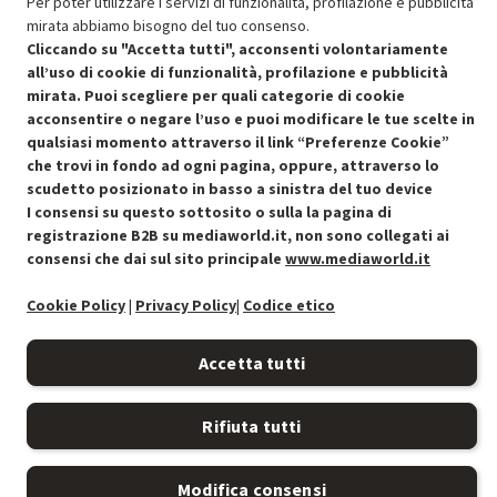
Per poter utilizzare i servizi di funzionalità, profilazione e pubblicità
mirata abbiamo bisogno del tuo consenso.
Cliccando su "Accetta tutti", acconsenti volontariamente
all’uso di cookie di funzionalità, profilazione e pubblicità
mirata. Puoi scegliere per quali categorie di cookie
acconsentire o negare l’uso e puoi modificare le tue scelte in
Condizioni generali di vendita
Recedere dal contratto qui
qualsiasi momento attraverso il link “Preferenze Cookie”
che trovi in fondo ad ogni pagina, oppure, attraverso lo
Cookie Policy
scudetto posizionato in basso a sinistra del tuo device
I consensi su questo sottosito o sulla la pagina di
Preferenze cookie
registrazione B2B su mediaworld.it, non sono collegati ai
consensi che dai sul sito principale
www.mediaworld.it
Informativa privacy
Cookie Policy
|
Privacy Policy
|
Codice etico
Accessibilità
Accetta tutti
Rifiuta tutti
Modifica consensi