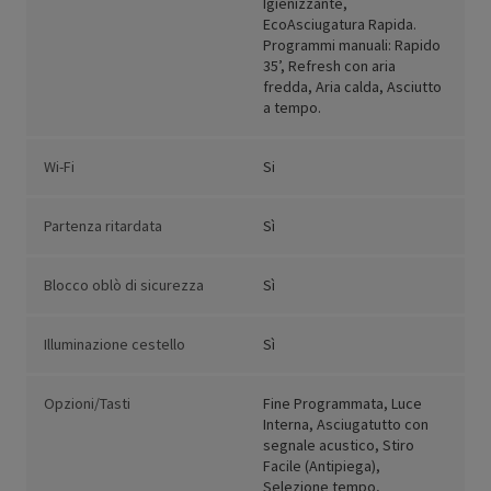
Igienizzante,
EcoAsciugatura Rapida.
Programmi manuali: Rapido
35’, Refresh con aria
fredda, Aria calda, Asciutto
a tempo.
Wi-Fi
Si
Partenza ritardata
Sì
Blocco oblò di sicurezza
Sì
Illuminazione cestello
Sì
Opzioni/Tasti
Fine Programmata, Luce
Interna, Asciugatutto con
segnale acustico, Stiro
Facile (Antipiega),
Selezione tempo,