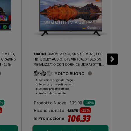
T TV LED,
XIAOMI
XIAOMI A32EU, SMART TV 32’‘, LCD
SAB
G GRADING
HD, DOLBY AUDIO, DTS VIRTUAL:X, DESIGN
43 
 - 15%
METALIZZATO CON CORNICE ULTRASOTTILE -
X4@
PRMG GRADING OOBN - 10%
-
PRMG GRADING
GRA
MOLTO BUONO
OOBN - 10%
- 1
O
: Confezione originale integra
O
: 
O
: Accessori principali presenti
O
: 
B
: Estetica prodotto ottima
B
: 
N
: Prodotto funzionante
N
: 
Prodotto Nuovo
Pr
139.00
5%
-10%
to da
Prezzo ridotto da
a
Ricondizionato
Ric
125.10
%
-15%
106.33
In Promozione
In