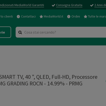
ndizionati MediaWorld Garantiti
Consegna Gratuita
2 Anni d
o clienti
Contattaci
MediaWorld.it
Ordini
Tutte le mar
rie
ART TV, 40 ", QLED, Full-HD, Processore
PRMG GRADING ROCN - 14.99%
-
PRMG