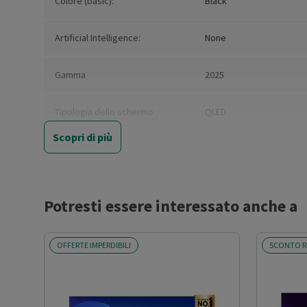
Colore (basic):
Black
Artificial Intelligence:
None
Gamma
2025
Tipologia dello schermo
QLED
Scopri di più
Risoluzione
Full HD
Dimensioni schermo (')
40
Potresti essere interessato anche a
Risoluzione orizzontale (pixel)
1920
OFFERTE IMPERDIBILI
SCONTO R
Risoluzione verticale (pixel)
1080
Formato schermo
16:9