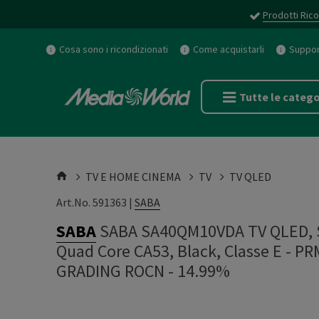
Prodotti Rico
Cosa sono i ricondizionati
Come acquistarli
Support
Tutte le catego
TV E HOME CINEMA
TV
TV QLED
Art.No. 591363 |
SABA
SABA
SABA SA40QM10VDA TV QLED, SM
Quad Core CA53, Black, Classe E - 
GRADING ROCN - 14.99%