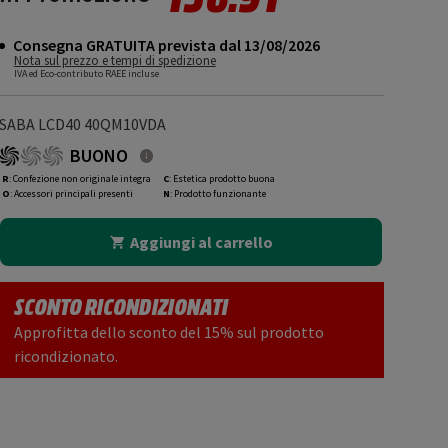
Consegna GRATUITA prevista dal 13/08/2026
Nota sul prezzo e tempi di spedizione
IVA ed Eco-contributo RAEE incluse
SABA LCD40 40QM10VDA
BUONO
R
: Confezione non originale integra
C
: Estetica prodotto buona
O
: Accessori principali presenti
N
: Prodotto funzionante
Aggiungi al carrello
SCONTO RICONDIZIONATI
Approfitta dello sconto del 15% sul prodotto
ricondizionato.