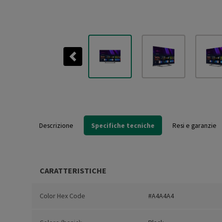
Previous
Descrizione
Specifiche tecniche
Resi e garanzie
CARATTERISTICHE
Color Hex Code
#A4A4A4