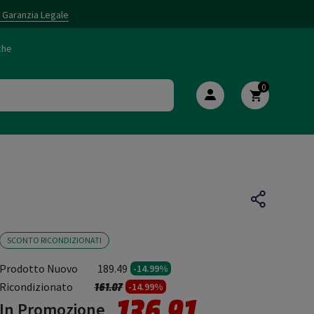
i Garanzia Legale
che
0
SCONTO RICONDIZIONATI
Prodotto Nuovo
189.49
-14.99%
Prezzo ridotto da
a
Ricondizionato
161.07
-14.99%
136.91
In Promozione