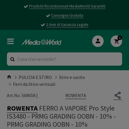
Prodotti Ricondizionati MediaWorld Garantiti
Consegna Gratuita
2 Anni di Garanzia Legale
0
PULIZIA E STIRO
Stiro e cucito
Ferri da Stiro verticali
ROWENTA
Art.No. 568658 |
ROWENTA
FERRO A VAPORE Pro Style
IS3480 - PRMG GRADING OOBN - 10%
-
PRMG GRADING OOBN - 10%