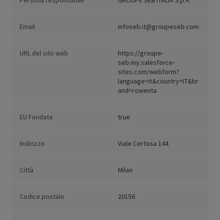
Persona responsabile
GROUPE SEB ITALIA S.p.A
Email
infoseb.it@groupeseb.com
URL del sito web
https://groupe-
seb.my.salesforce-
sites.com/webform?
language=it&country=IT&br
and=rowenta
EU Fondata
true
Indirizzo
Viale Certosa 144
Città
Milan
Codice postale
20156