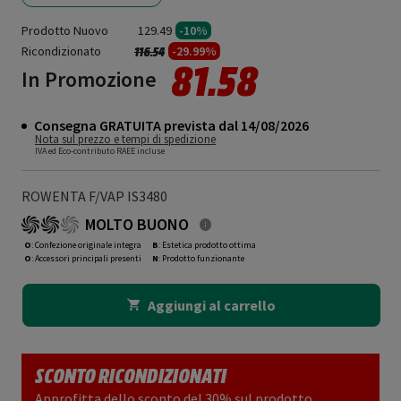
Prodotto Nuovo
129.49
-10%
Ricondizionato
Prezzo ridotto da
a
-29.99%
116.54
81.58
In Promozione
Consegna GRATUITA prevista dal 14/08/2026
Nota sul prezzo e tempi di spedizione
IVA ed Eco-contributo RAEE incluse
ROWENTA F/VAP IS3480
MOLTO BUONO
O
: Confezione originale integra
B
: Estetica prodotto ottima
O
: Accessori principali presenti
N
: Prodotto funzionante
Aggiungi al carrello
SCONTO RICONDIZIONATI
Approfitta dello sconto del 30% sul prodotto