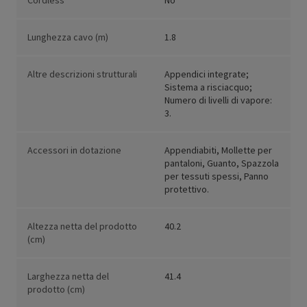
Cordless
No
Lunghezza cavo (m)
1.8
Altre descrizioni strutturali
Appendici integrate;
Sistema a risciacquo;
Numero di livelli di vapore:
3.
Accessori in dotazione
Appendiabiti, Mollette per
pantaloni, Guanto, Spazzola
per tessuti spessi, Panno
protettivo.
Altezza netta del prodotto
40.2
(cm)
Larghezza netta del
41.4
prodotto (cm)