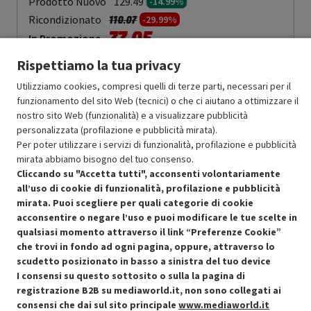
Prodotto Nuovo
129.49
-14.99%
Prezzo ridotto da
a
Ricondizionato
110.07
-29.99%
77.05
In Promozione
Rispettiamo la tua privacy
Aggiungi al carrello
Utilizziamo cookies, compresi quelli di terze parti, necessari per il
funzionamento del sito Web (tecnici) o che ci aiutano a ottimizzare il
nostro sito Web (funzionalità) e a visualizzare pubblicità
SCONTO RICONDIZIONATI
personalizzata (profilazione e pubblicità mirata).
Approfitta dello sconto del 30% sul prodotto ricondizionato.
Per poter utilizzare i servizi di funzionalità, profilazione e pubblicità
mirata abbiamo bisogno del tuo consenso.
Cliccando su "Accetta tutti", acconsenti volontariamente
all’uso di cookie di funzionalità, profilazione e pubblicità
mirata. Puoi scegliere per quali categorie di cookie
acconsentire o negare l’uso e puoi modificare le tue scelte in
qualsiasi momento attraverso il link “Preferenze Cookie”
Condizioni generali di vendita
Recedere dal contratto qui
che trovi in fondo ad ogni pagina, oppure, attraverso lo
scudetto posizionato in basso a sinistra del tuo device
Cookie Policy
I consensi su questo sottosito o sulla la pagina di
registrazione B2B su mediaworld.it, non sono collegati ai
Preferenze cookie
consensi che dai sul sito principale
www.mediaworld.it