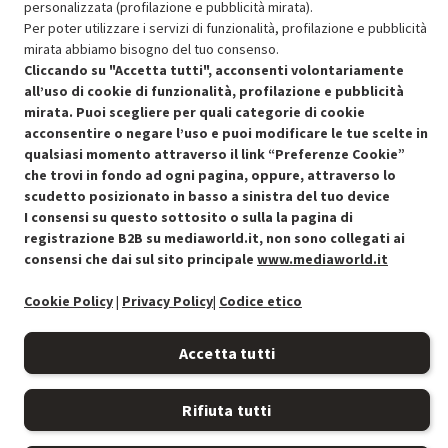
personalizzata (profilazione e pubblicità mirata).
Approfitta dello sconto del 30% sul prodotto ricondizionato.
Per poter utilizzare i servizi di funzionalità, profilazione e pubblicità
mirata abbiamo bisogno del tuo consenso.
Cliccando su "Accetta tutti", acconsenti volontariamente
all’uso di cookie di funzionalità, profilazione e pubblicità
mirata. Puoi scegliere per quali categorie di cookie
acconsentire o negare l’uso e puoi modificare le tue scelte in
qualsiasi momento attraverso il link “Preferenze Cookie”
Condizioni generali di vendita
Recedere dal contratto qui
che trovi in fondo ad ogni pagina, oppure, attraverso lo
scudetto posizionato in basso a sinistra del tuo device
Cookie Policy
I consensi su questo sottosito o sulla la pagina di
registrazione B2B su mediaworld.it, non sono collegati ai
Preferenze cookie
consensi che dai sul sito principale
www.mediaworld.it
Informativa privacy
Cookie Policy
|
Privacy Policy
|
Codice etico
Accessibilità
Accetta tutti
Rifiuta tutti