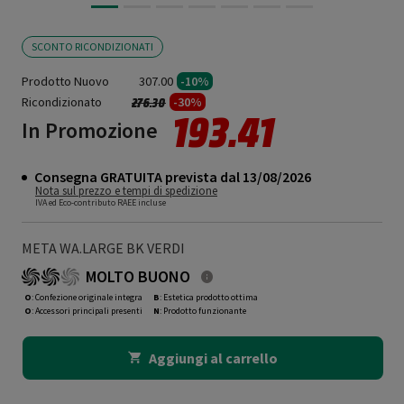
SCONTO RICONDIZIONATI
Prodotto Nuovo
307.00
-10%
Ricondizionato
Prezzo ridotto da
a
-30%
276.30
193.41
In Promozione
Consegna GRATUITA prevista dal 13/08/2026
Nota sul prezzo e tempi di spedizione
IVA ed Eco-contributo RAEE incluse
META WA.LARGE BK VERDI
MOLTO BUONO
O
: Confezione originale integra
B
: Estetica prodotto ottima
O
: Accessori principali presenti
N
: Prodotto funzionante
Aggiungi al carrello