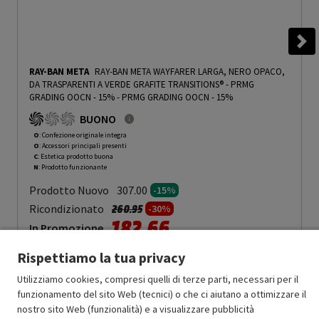
RAY-BAN META
RAY-BAN META WAYFARER LARGA, NERO OPACO,
DA TRASPARENTI A VERDE GRAFITE TRANSITIONS® - PRMG
GRADING OOCN - 15%
-
PRMG GRADING OOCN - 15%
BUONO
O
: Confezione originale integra
O
: Accessori principali presenti
C
: Estetica prodotto buona
N
: Prodotto funzionante
Prodotto Nuovo
307.00
-15%
Prezzo ridotto da
a
Ricondizionato
260.95
-30%
182.66
In Promozione
Rispettiamo la tua privacy
Aggiungi al carrello
Utilizziamo cookies, compresi quelli di terze parti, necessari per il
funzionamento del sito Web (tecnici) o che ci aiutano a ottimizzare il
nostro sito Web (funzionalità) e a visualizzare pubblicità
SCONTO RICONDIZIONATI