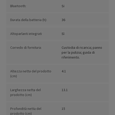
Bluetooth:
Si
Durata della batteria (h):
36
Altoparlanti integrati
Sì
Corredo di fornitura:
Custodia di ricarica; panno
per la pulizia; guida di
riferimento.
Altezza netta del prodotto
4.1
(cm)
Larghezza netta del
13.1
prodotto (cm)
Profondità netta del
15
prodotto (cm)