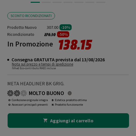
SCONTO RICONDIZIONATI
Prodotto Nuovo
307.00
-10%
Ricondizionato
Prezzo ridotto da
a
-50%
276.30
138.15
In Promozione
Consegna GRATUITA prevista dal 13/08/2026
Nota sul prezzo e tempi di spedizione
IVA ed Eco-contributo RAEE incluse
META HEADLINER BK GRIG.
MOLTO BUONO
O
: Confezione originale integra
B
: Estetica prodotto ottima
O
: Accessori principali presenti
N
: Prodotto funzionante
Aggiungi al carrello