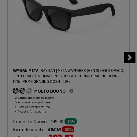
RAY-BAN META
RAY-BAN | META WAYFARER (GEN 2)-NERO OPACO,
LENTI GRAFITE SFUMATA POLARIZZATE - PRMG GRADING OOBN -
10%
-
PRMG GRADING OOBN - 10%
MOLTO BUONO
O
: Confezione originale integra
O
: Accessori principali presenti
B
: Estetica prodotto ottima
N
: Prodotto funzionante
Prodotto Nuovo
449.00
-10%
Prezzo ridotto da
a
Ricondizionato
404.10
-30%