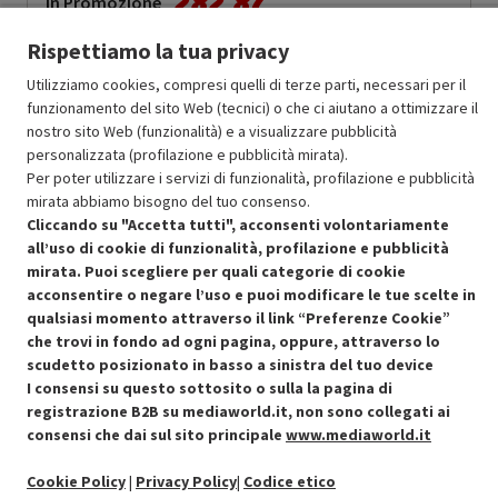
282.87
In Promozione
Rispettiamo la tua privacy
Aggiungi al carrello
Utilizziamo cookies, compresi quelli di terze parti, necessari per il
funzionamento del sito Web (tecnici) o che ci aiutano a ottimizzare il
nostro sito Web (funzionalità) e a visualizzare pubblicità
SCONTO RICONDIZIONATI
personalizzata (profilazione e pubblicità mirata).
Approfitta dello sconto del 30% sul prodotto ricondizionato.
Per poter utilizzare i servizi di funzionalità, profilazione e pubblicità
mirata abbiamo bisogno del tuo consenso.
Cliccando su "Accetta tutti", acconsenti volontariamente
all’uso di cookie di funzionalità, profilazione e pubblicità
mirata. Puoi scegliere per quali categorie di cookie
acconsentire o negare l’uso e puoi modificare le tue scelte in
Condizioni generali di vendita
qualsiasi momento attraverso il link “Preferenze Cookie”
Recedere dal contratto qui
che trovi in fondo ad ogni pagina, oppure, attraverso lo
scudetto posizionato in basso a sinistra del tuo device
Cookie Policy
I consensi su questo sottosito o sulla la pagina di
registrazione B2B su mediaworld.it, non sono collegati ai
Preferenze cookie
consensi che dai sul sito principale
www.mediaworld.it
Informativa privacy
Cookie Policy
|
Privacy Policy
|
Codice etico