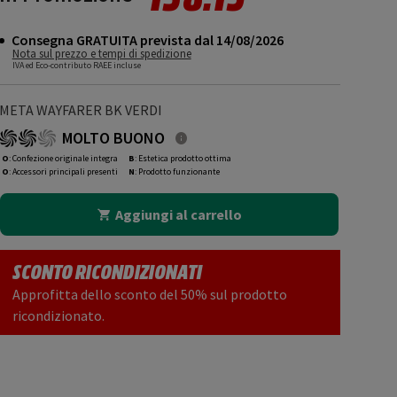
Consegna GRATUITA prevista dal 14/08/2026
Nota sul prezzo e tempi di spedizione
IVA ed Eco-contributo RAEE incluse
META WAYFARER BK VERDI
MOLTO BUONO
O
: Confezione originale integra
B
: Estetica prodotto ottima
O
: Accessori principali presenti
N
: Prodotto funzionante
Aggiungi al carrello
SCONTO RICONDIZIONATI
Approfitta dello sconto del 50% sul prodotto
ricondizionato.