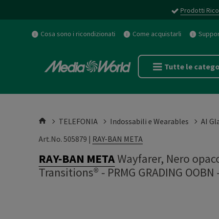
Prodotti Rico
Cosa sono i ricondizionati
Come acquistarli
Support
Tutte le catego
TELEFONIA
Indossabili e Wearables
AI Gl
Art.No. 505879 |
RAY-BAN META
RAY-BAN META
Wayfarer, Nero opaco
Transitions® - PRMG GRADING OOBN 