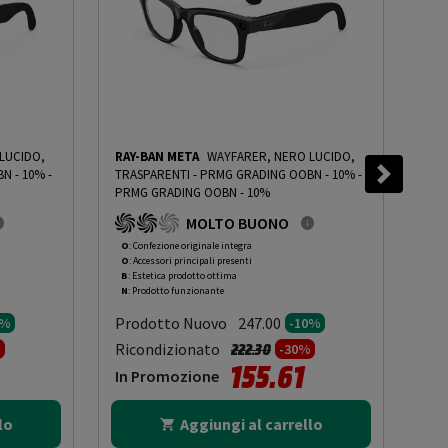
LUCIDO,
RAY-BAN META
WAYFARER, NERO LUCIDO,
RAY
N - 10%
-
TRASPARENTI - PRMG GRADING OOBN - 10%
-
TRA
PRMG GRADING OOBN - 10%
PRM
MOLTO BUONO
O
: Confezione originale integra
O
: 
O
: Accessori principali presenti
O
: 
B
: Estetica prodotto ottima
B
: 
N
: Prodotto funzionante
N
: 
Prodotto Nuovo
Pr
247.00
0%
-10%
to da
Prezzo ridotto da
a
Ricondizionato
Ric
222.30
%
-30%
155.61
In Promozione
In
lo
Aggiungi al carrello