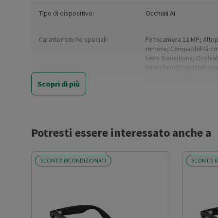
Tipo di dispositivo:
Occhiali AI
Caratteristiche speciali:
Fotocamera 12 MP; Altopar
rumore; Compatibilità con 
Lenti Transitions; Occhial
microfoni; Progettati per
comunicare. Materiale: Mo
Scopri di più
Capacità di memoria (GB)
32
Colore:
Pietra lucida, lenti rosse
Potresti essere interessato anche a
Colore (basic):
Brown
SCONTO RICONDIZIONATI
SCONTO R
Compatibile con:
iPhone 11and above; iPho
Galaxy Z flip3 e più rece
Pixel 5 e più recenti; OS: 