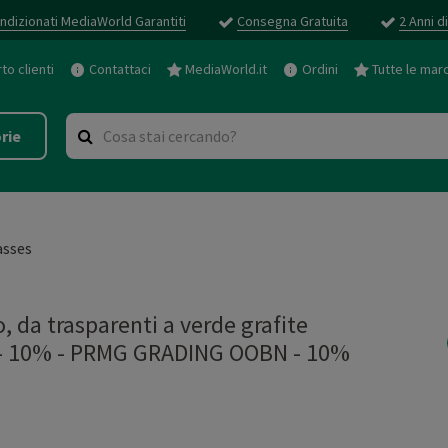
ndizionati MediaWorld Garantiti
Consegna Gratuita
2 Anni d
o clienti
Contattaci
MediaWorld.it
Ordini
Tutte le mar
rie
asses
, da trasparenti a verde grafite
- 10%
-
PRMG GRADING OOBN - 10%