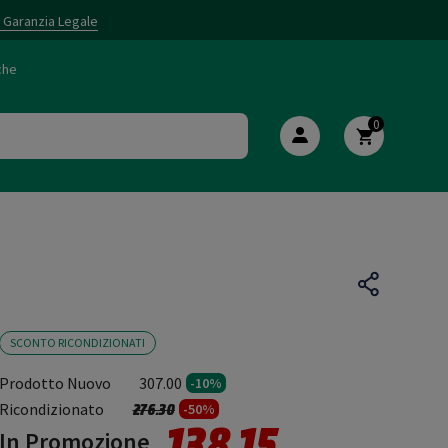
i Garanzia Legale
che
0
SCONTO RICONDIZIONATI
Prodotto Nuovo
307.00
-10%
Prezzo ridotto da
a
Ricondizionato
276.30
-50%
138.15
In Promozione