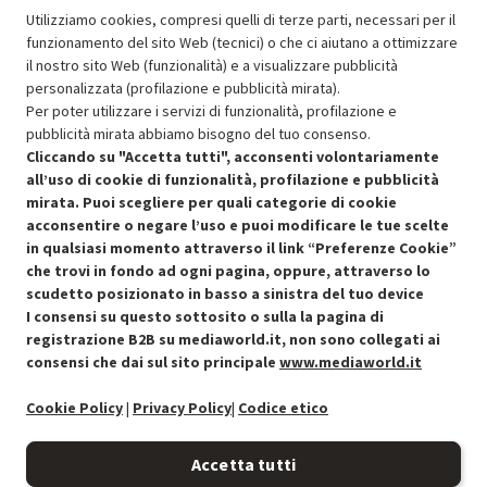
Prezzo ridotto da
a
Ricondizionato
384.29
-50%
Utilizziamo cookies, compresi quelli di terze parti, necessari per il
192.14
funzionamento del sito Web (tecnici) o che ci aiutano a ottimizzare
In Promozione
il nostro sito Web (funzionalità) e a visualizzare pubblicità
personalizzata (profilazione e pubblicità mirata).
Aggiungi al carrello
Per poter utilizzare i servizi di funzionalità, profilazione e
pubblicità mirata abbiamo bisogno del tuo consenso.
Cliccando su "Accetta tutti", acconsenti volontariamente
all’uso di cookie di funzionalità, profilazione e pubblicità
SCONTO RICONDIZIONATI
mirata. Puoi scegliere per quali categorie di cookie
Approfitta dello sconto del 50% sul prodotto ricondizionato.
acconsentire o negare l’uso e puoi modificare le tue scelte
in qualsiasi momento attraverso il link “Preferenze Cookie”
che trovi in fondo ad ogni pagina, oppure, attraverso lo
scudetto posizionato in basso a sinistra del tuo device
I consensi su questo sottosito o sulla la pagina di
Condizioni generali di vendita
Recedere dal contratto qui
registrazione B2B su mediaworld.it, non sono collegati ai
consensi che dai sul sito principale
www.mediaworld.it
Cookie Policy
Cookie Policy
|
Privacy Policy
|
Codice etico
Preferenze cookie
Accetta tutti
Informativa privacy