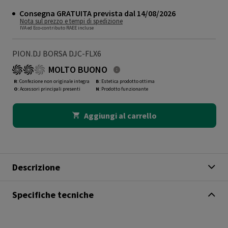
Consegna GRATUITA prevista dal 14/08/2026
Nota sul prezzo e tempi di spedizione
IVA ed Eco-contributo RAEE incluse
PION.DJ BORSA DJC-FLX6
MOLTO BUONO
R
: Confezione non originale integra
B
: Estetica prodotto ottima
O
: Accessori principali presenti
N
: Prodotto funzionante
Aggiungi al carrello
Descrizione
Specifiche tecniche