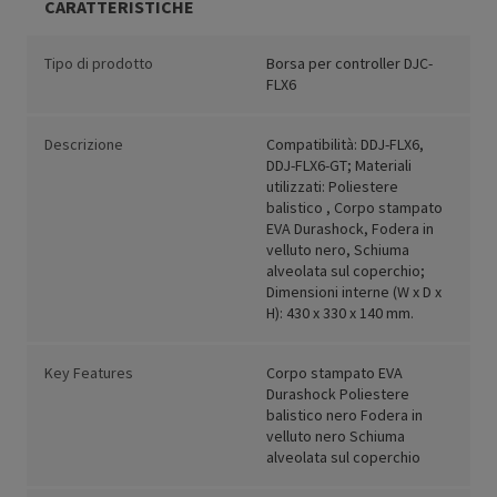
CARATTERISTICHE
Tipo di prodotto
Borsa per controller DJC-
FLX6
Descrizione
Compatibilità: DDJ-FLX6,
DDJ-FLX6-GT; Materiali
utilizzati: Poliestere
balistico , Corpo stampato
EVA Durashock, Fodera in
velluto nero, Schiuma
alveolata sul coperchio;
Dimensioni interne (W x D x
H): 430 x 330 x 140 mm.
Key Features
Corpo stampato EVA
Durashock Poliestere
balistico nero Fodera in
velluto nero Schiuma
alveolata sul coperchio