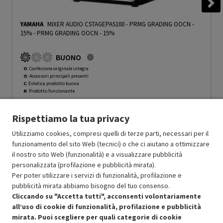
YAMAHA
MIXER AUDIO CSTAGEPAS100 - PRMG GRADING OOCN -
15%
-
PRMG GRADING OOCN - 15%
BUONO
O
: Confezione originale integra
O
: Accessori principali presenti
C
: Estetica prodotto buona
N
: Prodotto funzionante
Prodotto Nuovo
499.00
-15%
Rispettiamo la tua privacy
Prezzo ridotto da
a
Ricondizionato
424.15
-20%
339.32
In Promozione
Utilizziamo cookies, compresi quelli di terze parti, necessari per il
funzionamento del sito Web (tecnici) o che ci aiutano a ottimizzare
il nostro sito Web (funzionalità) e a visualizzare pubblicità
Aggiungi al carrello
personalizzata (profilazione e pubblicità mirata).
Per poter utilizzare i servizi di funzionalità, profilazione e
pubblicità mirata abbiamo bisogno del tuo consenso.
OFFERTE IMPERDIBILI
Cliccando su "Accetta tutti", acconsenti volontariamente
Risparmio garantito rispetto al corrispondente prodotto nuovo.
all’uso di cookie di funzionalità, profilazione e pubblicità
mirata. Puoi scegliere per quali categorie di cookie