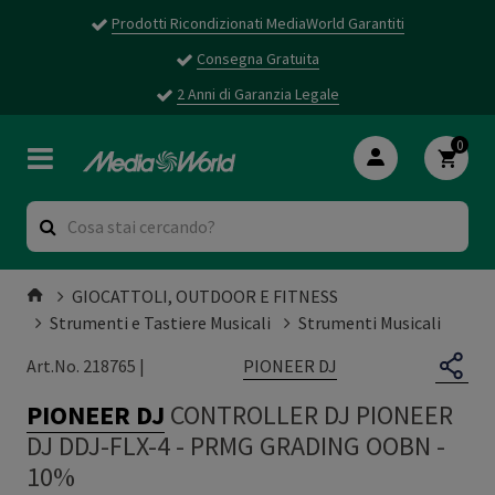
Prodotti Ricondizionati MediaWorld Garantiti
Consegna Gratuita
2 Anni di Garanzia Legale
0
GIOCATTOLI, OUTDOOR E FITNESS
Strumenti e Tastiere Musicali
Strumenti Musicali
PIONEER DJ
Art.No. 218765 |
PIONEER DJ
CONTROLLER DJ PIONEER
DJ DDJ-FLX-4
-
PRMG GRADING OOBN -
10%