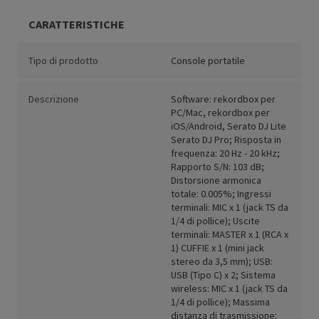
CARATTERISTICHE
Tipo di prodotto
Console portatile
Descrizione
Software: rekordbox per
PC/Mac, rekordbox per
iOS/Android, Serato DJ Lite
Serato DJ Pro; Risposta in
frequenza: 20 Hz - 20 kHz;
Rapporto S/N: 103 dB;
Distorsione armonica
totale: 0.005%; Ingressi
terminali: MIC x 1 (jack TS da
1/4 di pollice); Uscite
terminali: MASTER x 1 (RCA x
1) CUFFIE x 1 (mini jack
stereo da 3,5 mm); USB:
USB (Tipo C) x 2; Sistema
wireless: MIC x 1 (jack TS da
1/4 di pollice); Massima
distanza di trasmissione: