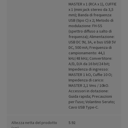
MASTER x 1 (RCA x 1), CUFFIE
x 1 (mini jack stereo da 3,5
mm); Banda di frequenza:
USB (tipo C) x 2; Metodo di
modulazione: FH-SS
(spettro diffuso a salto di
frequenza); Alimentazione:
USB DC 9V, 3A, e bus USB 5V
DC, 500 mA; Frequenza di
campionamento: 44,1
kHz/48 kHz; Convertitore:
A/D, D/A da 16 bit/24 bit;
Impedenza di ingresso:
MASTER 1 kO, Cuffie 10 O;
Impedenza di carico:
MASTER 2,1 Vms / 10kO.
Accessori in dotazione:
Guida rapida; Precauzioni
per l'uso; Volantino Serato;
Cavo USB Type-C.
Altezza netta del prodotto
5.92