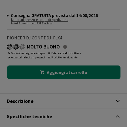
Consegna GRATUITA prevista dal 14/08/2026
Nota sul prezzo e tempi di spedizione
IVA ed Eco-contributo RAEE incluse
PIONEER DJ CONT.DDJ-FLX4
MOLTO BUONO
O
: Confezione originale integra
B
: Estetica prodotto ottima
O
: Accessori principali presenti
N
: Prodotto funzionante
Aggiungi al carrello
Descrizione
Specifiche tecniche