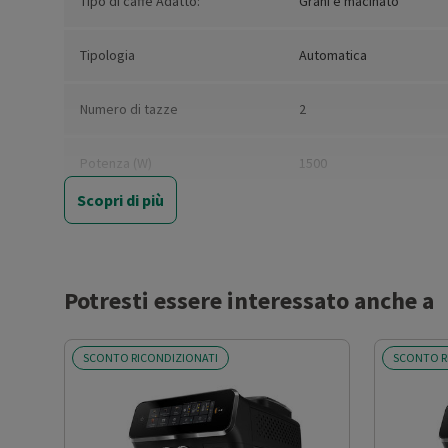
Tipo di caffè Adatto:
Grani e macinato
Tipologia
Automatica
Numero di tazze
2
Potenza (W)
1500
Scopri di più
Pressione (bar)
15
Capacità serbatoio acqua (l)
1.8
Potresti essere interessato anche a
Capacità contenitore caffè (g)
275
SCONTO RICONDIZIONATI
SCONTO R
Display LCD
No
Regolazione intensità caffè
Sì