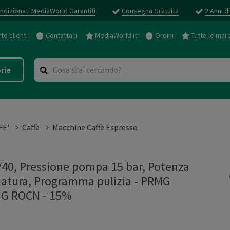
ndizionati MediaWorld Garantiti
Consegna Gratuita
2 Anni d
o clienti
Contattaci
MediaWorld.it
Ordini
Tutte le mar
rie
FE'
Caffè
Macchine Caffè Espresso
/40, Pressione pompa 15 bar, Potenza
atura, Programma pulizia - PRMG
G ROCN - 15%