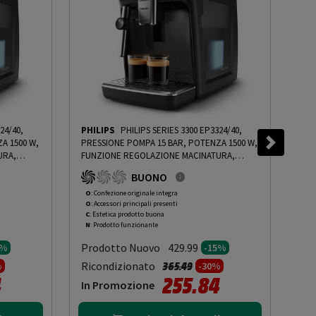
24/40,
PHILIPS
PHILIPS SERIES 3300 EP3324/40,
PHI
A 1500 W,
PRESSIONE POMPA 15 BAR, POTENZA 1500 W,
PRE
URA,
FUNZIONE REGOLAZIONE MACINATURA,
FUN
DING OOCN
PROGRAMMA PULIZIA - PRMG GRADING OOCN
PRO
BUONO
%
- 15%
-
PRMG GRADING OOCN - 15%
- 1
O
: Confezione originale integra
O
: 
O
: Accessori principali presenti
O
: 
C
: Estetica prodotto buona
B
: 
N
: Prodotto funzionante
N
: 
Prodotto Nuovo
Pr
429.99
5%
-15%
to da
Prezzo ridotto da
a
Ricondizionato
Ric
365.49
%
-30%
4
255.84
In Promozione
In