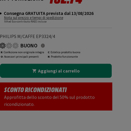
Consegna GRATUITA prevista dal 13/08/2026
Nota sul prezzo e tempi di spedizione
IVA ed Eco-contributo RAEE incluse
PHILIPS M/CAFFE EP3324/4
BUONO
R
: Confezione non originale integra
C
: Estetica prodotto buona
O
: Accessori principali presenti
N
: Prodotto funzionante
Aggiungi al carrello
SCONTO RICONDIZIONATI
Approfitta dello sconto del 50% sul prodotto
ricondizionato.