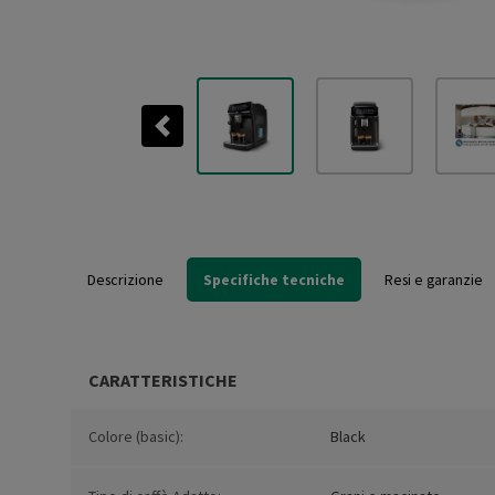
Previous
Descrizione
Specifiche tecniche
Resi e garanzie
CARATTERISTICHE
Colore (basic):
Black