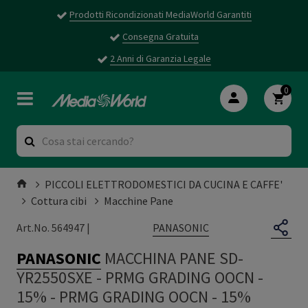
Prodotti Ricondizionati MediaWorld Garantiti
Consegna Gratuita
2 Anni di Garanzia Legale
0
PICCOLI ELETTRODOMESTICI DA CUCINA E CAFFE'
Cottura cibi
Macchine Pane
PANASONIC
Art.No. 564947 |
PANASONIC
MACCHINA PANE SD-
YR2550SXE - PRMG GRADING OOCN -
15%
-
PRMG GRADING OOCN - 15%