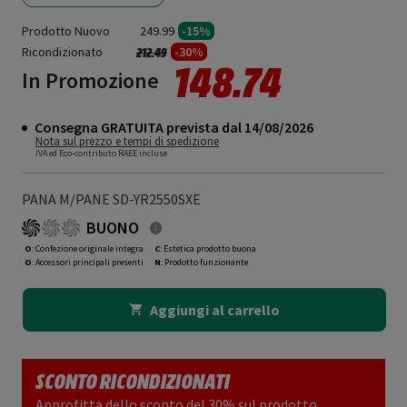
Prodotto Nuovo
249.99
-15%
Ricondizionato
Prezzo ridotto da
a
-30%
212.49
148.74
In Promozione
Consegna GRATUITA prevista dal 14/08/2026
Nota sul prezzo e tempi di spedizione
IVA ed Eco-contributo RAEE incluse
PANA M/PANE SD-YR2550SXE
BUONO
O
: Confezione originale integra
C
: Estetica prodotto buona
O
: Accessori principali presenti
N
: Prodotto funzionante
Aggiungi al carrello
SCONTO RICONDIZIONATI
Approfitta dello sconto del 30% sul prodotto