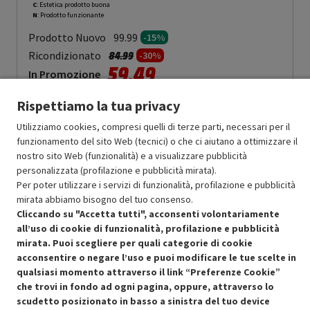
C
: Estetica prodotto buona
N
: Prodotto funzionante
Prodotto Nuovo
99.99
-15%
Prezzo ridotto da
a
Ricondizionato
84.99
-30%
59.49
In Promozione
Rispettiamo la tua privacy
Aggiungi al carrello
Utilizziamo cookies, compresi quelli di terze parti, necessari per il
funzionamento del sito Web (tecnici) o che ci aiutano a ottimizzare il
nostro sito Web (funzionalità) e a visualizzare pubblicità
SCONTO RICONDIZIONATI
personalizzata (profilazione e pubblicità mirata).
Approfitta dello sconto del 30% sul prodotto ricondizionato.
Per poter utilizzare i servizi di funzionalità, profilazione e pubblicità
mirata abbiamo bisogno del tuo consenso.
Cliccando su "Accetta tutti", acconsenti volontariamente
all’uso di cookie di funzionalità, profilazione e pubblicità
mirata. Puoi scegliere per quali categorie di cookie
acconsentire o negare l’uso e puoi modificare le tue scelte in
Condizioni generali di vendita
qualsiasi momento attraverso il link “Preferenze Cookie”
Recedere dal contratto qui
che trovi in fondo ad ogni pagina, oppure, attraverso lo
scudetto posizionato in basso a sinistra del tuo device
Cookie Policy