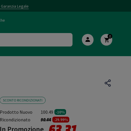
i Garanzia Legale
che
0
SCONTO RICONDIZIONATI
Prodotto Nuovo
100.49
-10%
Prezzo ridotto da
a
Ricondizionato
90.44
-29.99%
63.31
In Promozione