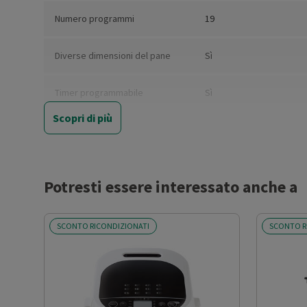
Numero programmi
19
Diverse dimensioni del pane
Sì
Timer programmabile
Sì
Scopri di più
Spegnimento automatico
No
Numero livelli doratura
3
Potresti essere interessato anche a
Funzione di mantenimento del
Sì
calore
SCONTO RICONDIZIONATI
SCONTO R
Funzione di cottura rapida
No
Funzione celiaci
Sì