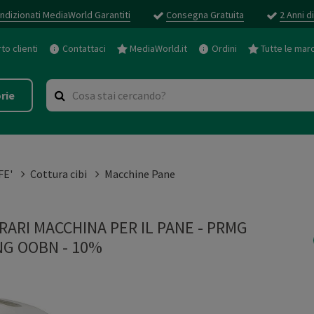
ndizionati MediaWorld Garantiti
Consegna Gratuita
2 Anni d
o clienti
Contattaci
MediaWorld.it
Ordini
Tutte le mar
rie
FE'
Cottura cibi
Macchine Pane
RARI MACCHINA PER IL PANE - PRMG
G OOBN - 10%