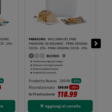
ASONIC
PANASONIC
MACCHINA DEL PANE
MO
CN - 15%
-
PANASONIC SD-B2510WXE - PRMG GRADING
OW6
OOCN - 15%
-
PRMG GRADING OOCN - 15%
PRM
BUONO
O
: Confezione originale integra
O
: 
O
: Accessori principali presenti
O
: 
C
: Estetica prodotto buona
C
: 
N
: Prodotto funzionante
N
: 
Prodotto Nuovo
Pr
199.99
5%
-15%
to da
Prezzo ridotto da
a
Ricondizionato
Ric
169.99
-30%
118.99
In Promozione
In
lo
Aggiungi al carrello