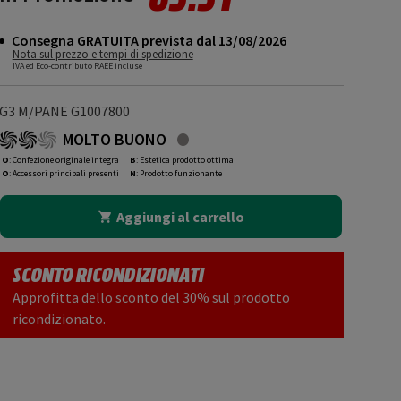
Consegna GRATUITA prevista dal 13/08/2026
Nota sul prezzo e tempi di spedizione
IVA ed Eco-contributo RAEE incluse
G3 M/PANE G1007800
MOLTO BUONO
O
: Confezione originale integra
B
: Estetica prodotto ottima
O
: Accessori principali presenti
N
: Prodotto funzionante
Aggiungi al carrello
SCONTO RICONDIZIONATI
Approfitta dello sconto del 30% sul prodotto
ricondizionato.