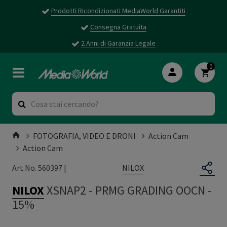
Prodotti Ricondizionati MediaWorld Garantiti
Consegna Gratuita
2 Anni di Garanzia Legale
0
FOTOGRAFIA, VIDEO E DRONI
Action Cam
Action Cam
NILOX
Art.No. 560397 |
NILOX
XSNAP2
-
PRMG GRADING OOCN -
15%