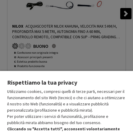
NILOX
ACQUASCOOTER NILOX KAHUNA, VELOCITA MAX 5 KM/H,
PROFONDITÀ MAX 5 METRI, AUTONOMIA FINO A 60 MIN,
CONTROLLO REMOTO, COMPATIBILE CON SUP - PRMG GRADING
ROCN - 15%
-
PRMG GRADING ROCN - 15%
BUONO
R
: Confezione non originale integra
O
: Accessori principali presenti
C
: Estetica prodotto buona
N
: Prodotto funzionante
Prodotto Nuovo
455.99
-15%
Rispettiamo la tua privacy
Prezzo ridotto da
a
Ricondizionato
387.59
-30%
271.31
In Promozione
Utilizziamo cookies, compresi quelli di terze parti, necessari per il
funzionamento del sito Web (tecnici) o che ci aiutano a ottimizzare
il nostro sito Web (funzionalità) e a visualizzare pubblicità
Aggiungi al carrello
personalizzata (profilazione e pubblicità mirata).
Per poter utilizzare i servizi di funzionalità, profilazione e
pubblicità mirata abbiamo bisogno del tuo consenso.
SCONTO RICONDIZIONATI
Cliccando su "Accetta tutti", acconsenti volontariamente