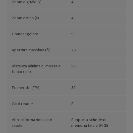
Zoom digitale (x)
4
Zoom ottico (x)
4
Grandangolare
Sì
Apertura massima (f/)
2.2
Distanza minima di messa a
50
fuoco (cm)
Framerate (FPS)
30
Card reader
Sì
Altre informazioni card
Supporta schede di
reader
memoria fino a 64 GB