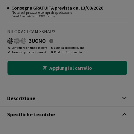
Consegna GRATUITA prevista dal 13/08/2026
Nota sul prezzo e tempi di spedizione
IVA ed Eco-contributo RAEE incluse
NILOX ACTCAM XSNAP2
BUONO
O
: Confezione originale integra
C
: Estetica prodotto buona
O
: Accessori principali presenti
N
: Prodotto funzionante
Aggiungi al carrello
Descrizione
Specifiche tecniche