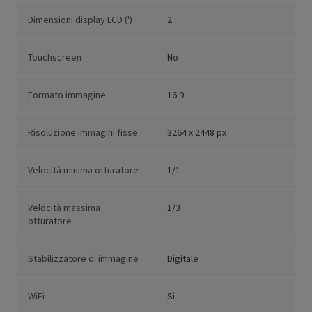
Dimensioni display LCD (')
2
Touchscreen
No
Formato immagine
16:9
Risoluzione immagini fisse
3264 x 2448 px
Velocità minima otturatore
1/1
Velocità massima
1/3
otturatore
Stabilizzatore di immagine
Digitale
WiFi
Sì