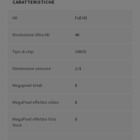
CARATTERISTICHE
HD
Full HD
Risoluzione Ultra HD
4K
Tipo di chip
CMOS
Dimensione sensore
1/4
Megapixel totali
8
MegaPixel effettivi video
8
MegaPixel effettivi foto
8
fisse