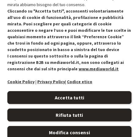
Approfitta dello sconto del 30% sul prodotto ricondizionato.
mirata abbiamo bisogno del tuo consenso.
Cliccando su "Accetta tutti", acconsenti volontariamente
all’uso di cookie di funzionalità, profilazione e pubblicità
mirata. Puoi scegliere per quali categorie di cookie
acconsentire o negare l’uso e puoi modificare le tue scelte in
qualsiasi momento attraverso il link “Preferenze Cookie”
Condizioni generali di vendita
che trovi in fondo ad ogni pagina, oppure, attraverso lo
Recedere dal contratto qui
scudetto posizionato in basso a sinistra del tuo device
I consensi su questo sottosito o sulla la pagina di
Cookie Policy
registrazione B2B su mediaworld.it, non sono collegati ai
consensi che dai sul sito principale
www.mediaworld.it
Preferenze cookie
Cookie Policy
|
Privacy Policy
|
Codice etico
Informativa privacy
Accetta tutti
Accessibilità
Rifiuta tutti
Modifica consensi