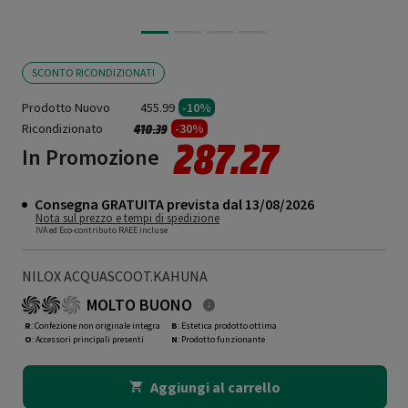
SCONTO RICONDIZIONATI
Prodotto Nuovo
455.99
-10%
Ricondizionato
Prezzo ridotto da
a
-30%
410.39
287.27
In Promozione
Consegna GRATUITA prevista dal 13/08/2026
Nota sul prezzo e tempi di spedizione
IVA ed Eco-contributo RAEE incluse
NILOX ACQUASCOOT.KAHUNA
MOLTO BUONO
R
: Confezione non originale integra
B
: Estetica prodotto ottima
O
: Accessori principali presenti
N
: Prodotto funzionante
Aggiungi al carrello