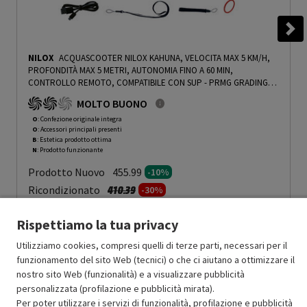
NILOX
ACQUASCOOTER NILOX KAHUNA, VELOCITA MAX 5 KM/H,
PROFONDITÀ MAX 5 METRI, AUTONOMIA FINO A 60 MIN,
CONTROLLO REMOTO, COMPATIBILE CON SUP - PRMG GRADING
OOBN - 10%
-
PRMG GRADING OOBN - 10%
MOLTO BUONO
O
: Confezione originale integra
O
: Accessori principali presenti
B
: Estetica prodotto ottima
N
: Prodotto funzionante
Prodotto Nuovo
455.99
-10%
Prezzo ridotto da
a
Ricondizionato
410.39
-30%
287.27
In Promozione
Rispettiamo la tua privacy
Aggiungi al carrello
Utilizziamo cookies, compresi quelli di terze parti, necessari per il
funzionamento del sito Web (tecnici) o che ci aiutano a ottimizzare il
nostro sito Web (funzionalità) e a visualizzare pubblicità
personalizzata (profilazione e pubblicità mirata).
SCONTO RICONDIZIONATI
Per poter utilizzare i servizi di funzionalità, profilazione e pubblicità