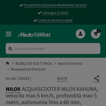
Prodotti Ricondizionati MediaWorld Garantiti
Consegna Gratuita
2 Anni di Garanzia Legale
0
MOBILITA' ELETTRICA
Veicoli Elettrici
Monopattini Elettrici
NILOX
Art.No. 526918 |
NILOX
ACQUASCOOTER NILOX KAHUNA,
velocita max 5 km/h, profondità max 5
metri, autonomia fino a 60 min,