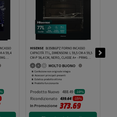
INCASSO
HISENSE
BI350BGPZ FORNO INCASSO
CA
M-A 59,4
CAPACITÀ 77 L, DIMENSONI: L 59,5 CM-A 59,5
CAPA
PRMG
CM-P 56,4 CM, NERO, CLASSE A+ - PRMG
CM-
ING ROBN
GRADING ROBN - 10%
-
PRMG GRADING ROBN
ROB
MOLTO BUONO
- 10%
R
: Confezione non originale integra
R
: 
O
: Accessori principali presenti
O
: 
B
: Estetica prodotto ottima
B
: 
N
: Prodotto funzionante
N
: 
Prodotto Nuovo
Pr
488.49
0%
-10%
to da
Prezzo ridotto da
a
Ricondizionato
Ric
439.64
%
-15%
373.69
In Promozione
In