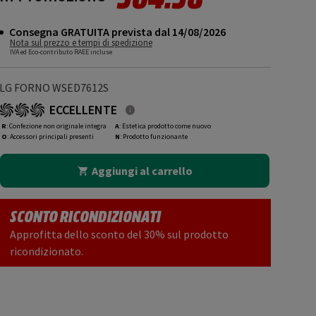
Consegna GRATUITA prevista dal 14/08/2026
Nota sul prezzo e tempi di spedizione
IVA ed Eco-contributo RAEE incluse
LG FORNO WSED7612S
ECCELLENTE
R
: Confezione non originale integra
A
: Estetica prodotto come nuovo
O
: Accessori principali presenti
N
: Prodotto funzionante
Aggiungi al carrello
SCONTO RICONDIZIONATI
Approfitta dello sconto del 30% sul prodotto
ricondizionato.