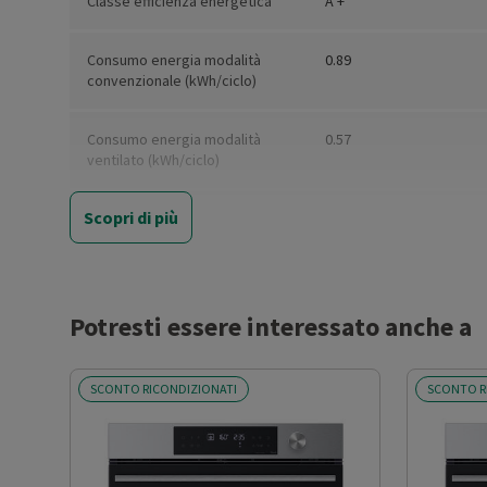
Classe efficienza energetica
A +
Consumo energia modalità
0.89
convenzionale (kWh/ciclo)
Consumo energia modalità
0.57
ventilato (kWh/ciclo)
Scopri di più
Capacità utile forno (l)
76
Sistema di cottura
Convenzionale + ventilat
Potresti essere interessato anche a
Grill elettrico
Sì
SCONTO RICONDIZIONATI
SCONTO R
Sistema di pulizia
Pirolitico
Vapore integrato
No