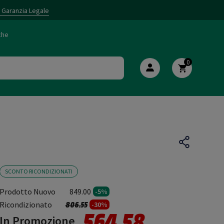
i Garanzia Legale
che
0
SCONTO RICONDIZIONATI
Prodotto Nuovo
849.00
-5%
Prezzo ridotto da
a
Ricondizionato
806.55
-30%
564.58
In Promozione