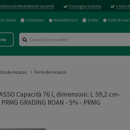
ndizionati MediaWorld Garantiti
Consegna Gratuita
2 Anni d
o clienti
Contattaci
MediaWorld.it
Ordini
Tutte le mar
rie
ici da incasso
Forni da Incasso
SO Capacità 76 l, dimensoni: L 59,2 cm-
+ - PRMG GRADING ROAN - 5%
-
PRMG