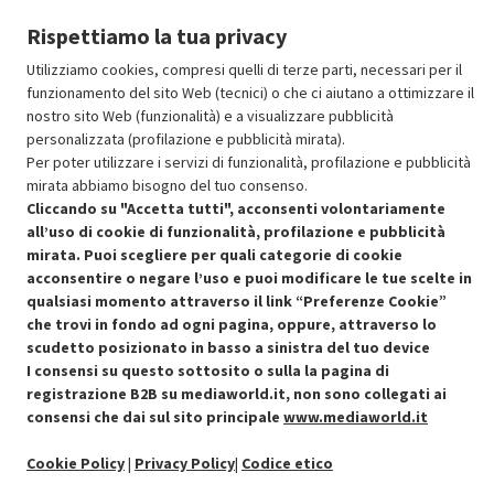
Aggiungi al carrello
Rispettiamo la tua privacy
Utilizziamo cookies, compresi quelli di terze parti, necessari per il
funzionamento del sito Web (tecnici) o che ci aiutano a ottimizzare il
SCONTO RICONDIZIONATI
nostro sito Web (funzionalità) e a visualizzare pubblicità
Approfitta dello sconto del 30% sul prodotto ricondizionato.
personalizzata (profilazione e pubblicità mirata).
Per poter utilizzare i servizi di funzionalità, profilazione e pubblicità
mirata abbiamo bisogno del tuo consenso.
Cliccando su "Accetta tutti", acconsenti volontariamente
all’uso di cookie di funzionalità, profilazione e pubblicità
mirata. Puoi scegliere per quali categorie di cookie
acconsentire o negare l’uso e puoi modificare le tue scelte in
Condizioni generali di vendita
Recedere dal contratto qui
qualsiasi momento attraverso il link “Preferenze Cookie”
che trovi in fondo ad ogni pagina, oppure, attraverso lo
Cookie Policy
scudetto posizionato in basso a sinistra del tuo device
I consensi su questo sottosito o sulla la pagina di
Preferenze cookie
registrazione B2B su mediaworld.it, non sono collegati ai
consensi che dai sul sito principale
www.mediaworld.it
Informativa privacy
Cookie Policy
|
Privacy Policy
|
Codice etico