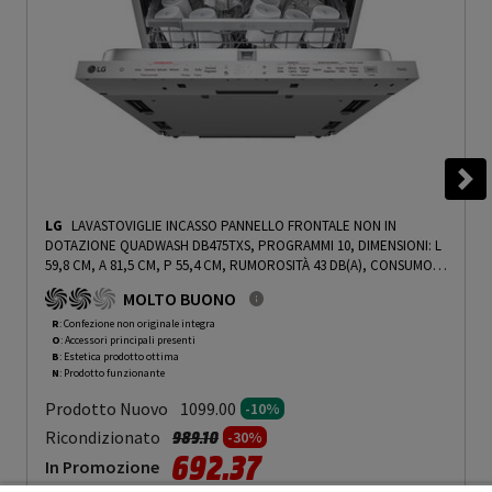
LG
LAVASTOVIGLIE INCASSO PANNELLO FRONTALE NON IN
DOTAZIONE QUADWASH DB475TXS, PROGRAMMI 10, DIMENSIONI: L
59,8 CM, A 81,5 CM, P 55,4 CM, RUMOROSITÀ 43 DB(A), CONSUMO
DI ACQUA 9,5 L, ACCIAIO, CLASSE A - PRMG GRADING ROBN - 10%
-
MOLTO BUONO
PRMG GRADING ROBN - 10%
R
: Confezione non originale integra
O
: Accessori principali presenti
B
: Estetica prodotto ottima
N
: Prodotto funzionante
Prodotto Nuovo
1099.00
-10%
Prezzo ridotto da
a
Ricondizionato
989.10
-30%
692.37
In Promozione