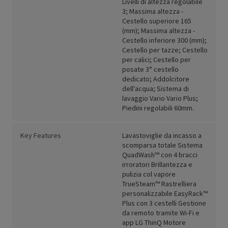
Livelli di altezza regolabile
3; Massima altezza -
Cestello superiore 165
(mm); Massima altezza -
Cestello inferiore 300 (mm);
Cestello per tazze; Cestello
per calici; Cestello per
posate 3° cestello
dedicato; Addolcitore
dell'acqua; Sistema di
lavaggio Vario Vario Plus;
Piedini regolabili 60mm.
Key Features
Lavastoviglie da incasso a
scomparsa totale Sistema
QuadWash™ con 4 bracci
irroratori Brillantezza e
pulizia col vapore
TrueSteam™ Rastrelliera
personalizzabile EasyRack™
Plus con 3 cestelli Gestione
da remoto tramite Wi-Fi e
app LG ThinQ Motore