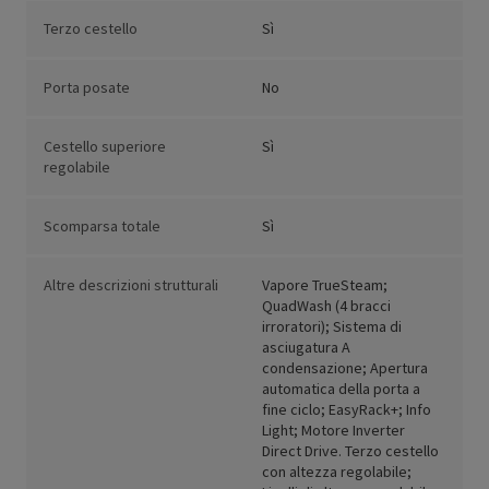
Terzo cestello
Sì
Porta posate
No
Cestello superiore
Sì
regolabile
Scomparsa totale
Sì
Altre descrizioni strutturali
Vapore TrueSteam;
QuadWash (4 bracci
irroratori); Sistema di
asciugatura A
condensazione; Apertura
automatica della porta a
fine ciclo; EasyRack+; Info
Light; Motore Inverter
Direct Drive. Terzo cestello
con altezza regolabile;