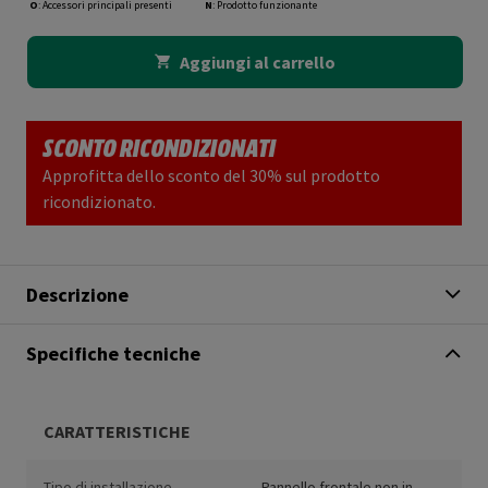
O
: Accessori principali presenti
N
: Prodotto funzionante
Aggiungi al carrello
SCONTO RICONDIZIONATI
Approfitta dello sconto del 30% sul prodotto
ricondizionato.
Descrizione
Specifiche tecniche
CARATTERISTICHE
Tipo di installazione
Pannello frontale non in