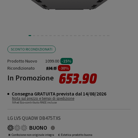
SCONTO RICONDIZIONATI
Prodotto Nuovo
1099.00
-15%
Ricondizionato
Prezzo ridotto da
a
-30%
934.15
653.90
In Promozione
Consegna GRATUITA prevista dal 14/08/2026
Nota sul prezzo e tempi di spedizione
IVA ed Eco-contributo RAEE incluse
LG LVS QUADW DB475TXS
BUONO
R
: Confezione non originale integra
C
: Estetica prodotto buona