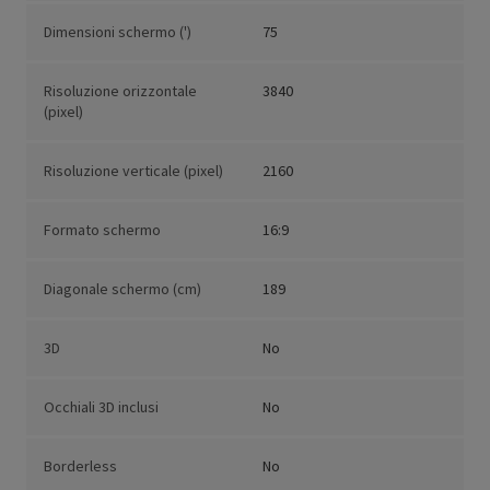
Dimensioni schermo (')
75
Risoluzione orizzontale
3840
(pixel)
Risoluzione verticale (pixel)
2160
Formato schermo
16:9
Diagonale schermo (cm)
189
3D
No
Occhiali 3D inclusi
No
Borderless
No