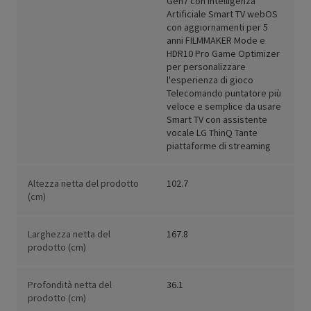
Gen7 con Intelligenza
Artificiale Smart TV webOS
con aggiornamenti per 5
anni FILMMAKER Mode e
HDR10 Pro Game Optimizer
per personalizzare
l'esperienza di gioco
Telecomando puntatore più
veloce e semplice da usare
Smart TV con assistente
vocale LG ThinQ Tante
piattaforme di streaming
Altezza netta del prodotto
102.7
(cm)
Larghezza netta del
167.8
prodotto (cm)
Profondità netta del
36.1
prodotto (cm)