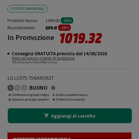
OFFERTE IMPERDIBILI
Prodotto Nuovo
1499.00
-15%
Ricondizionato
Prezzo ridotto da
a
-20%
1274.15
1019.32
In Promozione
Consegna GRATUITA prevista dal 14/08/2026
Nota sul prezzo e tempi di spedizione
IVA ed Eco-contributo RAEE incluse
LG LCD75 75NANO82T
BUONO
O
: Confezione originale integra
C
: Estetica prodotto buona
O
: Accessori principali presenti
N
: Prodotto funzionante
Aggiungi al carrello