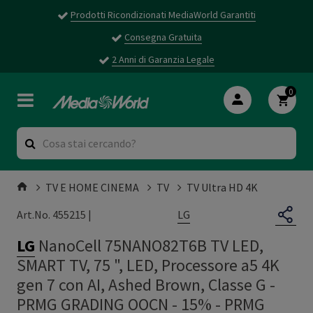
Prodotti Ricondizionati MediaWorld Garantiti
Consegna Gratuita
2 Anni di Garanzia Legale
0
TV E HOME CINEMA
TV
TV Ultra HD 4K
LG
Art.No. 455215 |
LG
NanoCell 75NANO82T6B TV LED,
SMART TV, 75 ", LED, Processore a5 4K
gen 7 con AI, Ashed Brown, Classe G -
PRMG GRADING OOCN - 15%
-
PRMG