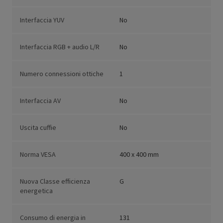
Interfaccia YUV
No
Interfaccia RGB + audio L/R
No
Numero connessioni ottiche
1
Interfaccia AV
No
Uscita cuffie
No
Norma VESA
400 x 400 mm
Nuova Classe efficienza
G
energetica
Consumo di energia in
131