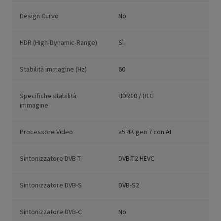
Design Curvo
No
HDR (High-Dynamic-Range)
Sì
Stabilità immagine (Hz)
60
Specifiche stabilità
HDR10 / HLG
immagine
Processore Video
a5 4K gen 7 con AI
Sintonizzatore DVB-T
DVB-T2 HEVC
Sintonizzatore DVB-S
DVB-S2
Sintonizzatore DVB-C
No