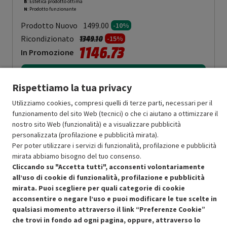
B
: Estetica prodotto ottima
N
: Prodotto funzionante
Prodotto Nuovo
1499.00
-10%
Prezzo ridotto da
a
Ricondizionato
1349.10
-15%
1146.73
In Promozione
Aggiungi al carrello
Rispettiamo la tua privacy
Utilizziamo cookies, compresi quelli di terze parti, necessari per il
funzionamento del sito Web (tecnici) o che ci aiutano a ottimizzare il
OFFERTE IMPERDIBILI
nostro sito Web (funzionalità) e a visualizzare pubblicità
Risparmio garantito rispetto al corrispondente prodotto nuovo.
personalizzata (profilazione e pubblicità mirata).
Per poter utilizzare i servizi di funzionalità, profilazione e pubblicità
mirata abbiamo bisogno del tuo consenso.
Cliccando su "Accetta tutti", acconsenti volontariamente
all’uso di cookie di funzionalità, profilazione e pubblicità
mirata. Puoi scegliere per quali categorie di cookie
Condizioni generali di vendita
acconsentire o negare l’uso e puoi modificare le tue scelte in
Recedere dal contratto qui
qualsiasi momento attraverso il link “Preferenze Cookie”
Cookie Policy
che trovi in fondo ad ogni pagina, oppure, attraverso lo