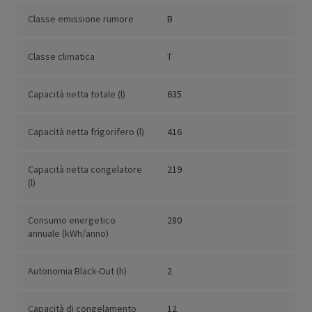
Classe emissione rumore
B
Classe climatica
T
Capacità netta totale (l)
635
Capacità netta frigorifero (l)
416
Capacità netta congelatore
219
(l)
Consumo energetico
280
annuale (kWh/anno)
Autonomia Black-Out (h)
2
Capacità di congelamento
12