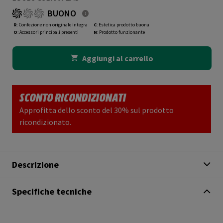
BUONO
R
: Confezione non originale integra
C
: Estetica prodotto buona
O
: Accessori principali presenti
N
: Prodotto funzionante
Aggiungi al carrello
SCONTO RICONDIZIONATI
Approfitta dello sconto del 30% sul prodotto
ricondizionato.
Descrizione
Specifiche tecniche