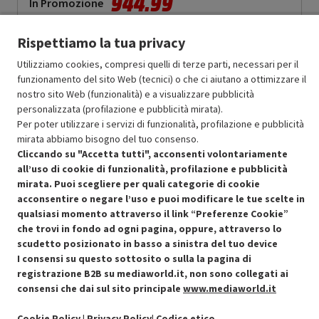
944.99
In Promozione
Aggiungi al carrello
Rispettiamo la tua privacy
Utilizziamo cookies, compresi quelli di terze parti, necessari per il
funzionamento del sito Web (tecnici) o che ci aiutano a ottimizzare il
SCONTO RICONDIZIONATI
nostro sito Web (funzionalità) e a visualizzare pubblicità
Approfitta dello sconto del 30% sul prodotto ricondizionato.
personalizzata (profilazione e pubblicità mirata).
Per poter utilizzare i servizi di funzionalità, profilazione e pubblicità
mirata abbiamo bisogno del tuo consenso.
Cliccando su "Accetta tutti", acconsenti volontariamente
all’uso di cookie di funzionalità, profilazione e pubblicità
mirata. Puoi scegliere per quali categorie di cookie
acconsentire o negare l’uso e puoi modificare le tue scelte in
Condizioni generali di vendita
Recedere dal contratto qui
qualsiasi momento attraverso il link “Preferenze Cookie”
che trovi in fondo ad ogni pagina, oppure, attraverso lo
Cookie Policy
scudetto posizionato in basso a sinistra del tuo device
I consensi su questo sottosito o sulla la pagina di
Preferenze cookie
registrazione B2B su mediaworld.it, non sono collegati ai
consensi che dai sul sito principale
www.mediaworld.it
Informativa privacy
Cookie Policy
|
Privacy Policy
|
Codice etico