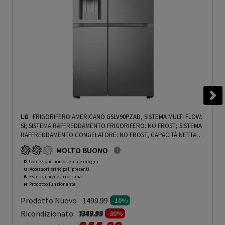
LG
FRIGORIFERO AMERICANO GSLV90PZAD, SISTEMA MULTI FLOW:
SÌ; SISTEMA RAFFREDDAMENTO FRIGORIFERO: NO FROST; SISTEMA
RAFFREDDAMENTO CONGELATORE: NO FROST, CAPACITÀ NETTA
TOTALE 635 L, RUMOROSITÀ: 35 DB(A), LAN WIRELESS, DISPENSER
MOLTO BUONO
ACQUA, DISPENSER GHIACCIO, DIMENSIONI: L 91,3 CM A 179 CM P
73,5 CM, INOX PREMIUM, CLASSE D - PRMG GRADING ROBN - 10%
-
R
: Confezione non originale integra
O
: Accessori principali presenti
PRMG GRADING ROBN - 10%
B
: Estetica prodotto ottima
N
: Prodotto funzionante
Prodotto Nuovo
1499.99
-10%
Prezzo ridotto da
a
Ricondizionato
1349.99
-30%