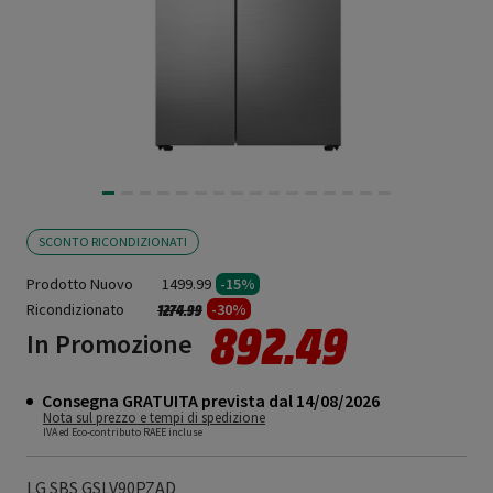
SCONTO RICONDIZIONATI
Prodotto Nuovo
1499.99
-15%
Ricondizionato
Prezzo ridotto da
a
-30%
1274.99
892.49
In Promozione
Consegna GRATUITA prevista dal 14/08/2026
Nota sul prezzo e tempi di spedizione
IVA ed Eco-contributo RAEE incluse
LG SBS GSLV90PZAD