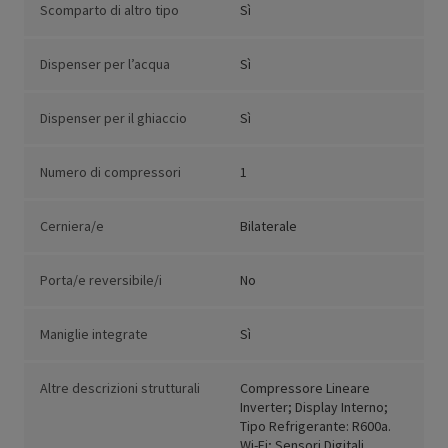
Scomparto di altro tipo
Sì
Dispenser per l’acqua
Sì
Dispenser per il ghiaccio
Sì
Numero di compressori
1
Cerniera/e
Bilaterale
Porta/e reversibile/i
No
Maniglie integrate
Sì
Altre descrizioni strutturali
Compressore Lineare
Inverter; Display Interno;
Tipo Refrigerante: R600a.
Wi-Fi; Sensori Digitali