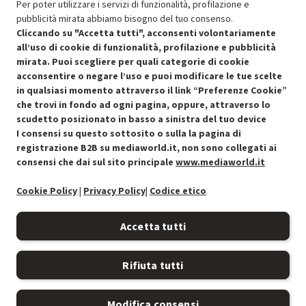
Per poter utilizzare i servizi di funzionalità, profilazione e
pubblicità mirata abbiamo bisogno del tuo consenso.
OFFERTE IMPERDIBILI
Cliccando su "Accetta tutti", acconsenti volontariamente
Risparmio garantito rispetto al corrispondente prodotto nuovo.
all’uso di cookie di funzionalità, profilazione e pubblicità
mirata. Puoi scegliere per quali categorie di cookie
acconsentire o negare l’uso e puoi modificare le tue scelte
in qualsiasi momento attraverso il link “Preferenze Cookie”
che trovi in fondo ad ogni pagina, oppure, attraverso lo
scudetto posizionato in basso a sinistra del tuo device
I consensi su questo sottosito o sulla la pagina di
Condizioni generali di vendita
Recedere dal contratto qui
registrazione B2B su mediaworld.it, non sono collegati ai
consensi che dai sul sito principale
www.mediaworld.it
Cookie Policy
Cookie Policy
|
Privacy Policy
|
Codice etico
Preferenze cookie
Accetta tutti
Informativa privacy
Rifiuta tutti
Accessibilità
Modifica consensi