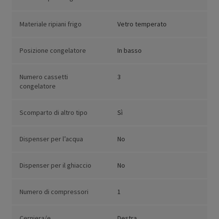
Materiale ripiani frigo
Vetro temperato
Posizione congelatore
In basso
Numero cassetti
3
congelatore
Scomparto di altro tipo
Sì
Dispenser per l’acqua
No
Dispenser per il ghiaccio
No
Numero di compressori
1
Cerniera/e
Destra