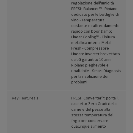
regolazione dell'umidità
FRESH Balancer™ - Ripiano
dedicato per le bottiglie di
vino - Temperatura
costante e raffreddamento
rapido con Door &amp;
Linear Cooling™ - Finitura
metallica interna Metal
Fresh - Compressore
Lineare Inverter brevettato
da LG garantito 10 anni -
Ripiano pieghevole e
ribaltabile - Smart Diagnosis
per la risoluzione dei
problemi
Key Features 1
FRESH Converter™: porta il
cassetto Zero Gradi della
carne e del pesce alla
stessa temperatura del
frigo per conservare
qualunque alimento