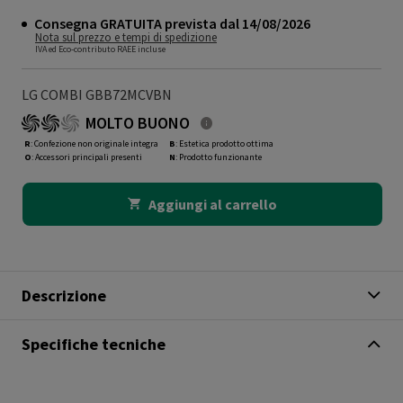
Consegna GRATUITA prevista dal 14/08/2026
Nota sul prezzo e tempi di spedizione
IVA ed Eco-contributo RAEE incluse
LG COMBI GBB72MCVBN
MOLTO BUONO
R
: Confezione non originale integra
B
: Estetica prodotto ottima
O
: Accessori principali presenti
N
: Prodotto funzionante
Aggiungi al carrello
Descrizione
Specifiche tecniche