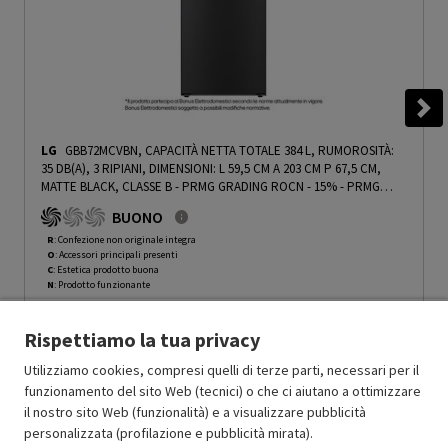
LG
GBB72MCVBN, CAPACITÀ NETTA TOTALE 384 L, RUMOROSITÀ:
35 DB(A), 3 RIPIANI, DIMENSIONI: L 59,5 CM A 203 CM P 67,5 CM,
MATTE BLACK, CLASSE B - PRMG GRADING ROCN - 15%
-
PRMG
GRADING ROCN - 15%
BUONO
R
: Confezione non originale integra
O
: Accessori principali presenti
C
: Estetica prodotto buona
N
: Prodotto funzionante
Prodotto Nuovo
1349.99
-15%
Rispettiamo la tua privacy
Prezzo ridotto da
a
Ricondizionato
1147.49
-34.99%
745.87
In Promozione
Utilizziamo cookies, compresi quelli di terze parti, necessari per il
funzionamento del sito Web (tecnici) o che ci aiutano a ottimizzare
il nostro sito Web (funzionalità) e a visualizzare pubblicità
Aggiungi al carrello
personalizzata (profilazione e pubblicità mirata).