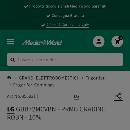
Prodotti Ricondizionati MediaWorld Garantiti
Consegna Gratuita
2 Anni di Garanzia Legale
0
GRANDI ELETTRODOMESTICI
Frigoriferi
Frigoriferi Combinati
LG
Art.No. 456831 |
LG
GBB72MCVBN
-
PRMG GRADING
ROBN - 10%