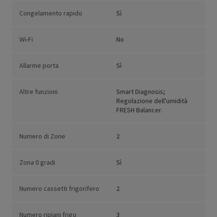
Congelamento rapido
Sì
Wi-Fi
No
Allarme porta
Sì
Altre funzioni
Smart Diagnosis;
Regolazione dell'umidità
FRESH Balancer.
Numero di Zone
2
Zona 0 gradi
Sì
Numero cassetti frigorifero
2
Numero ripiani frigo
3