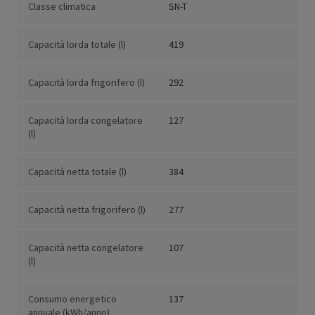
Classe climatica
SN-T
Capacità lorda totale (l)
419
Capacità lorda frigorifero (l)
292
Capacità lorda congelatore
127
(l)
Capacità netta totale (l)
384
Capacità netta frigorifero (l)
277
Capacità netta congelatore
107
(l)
Consumo energetico
137
annuale (kWh/anno)