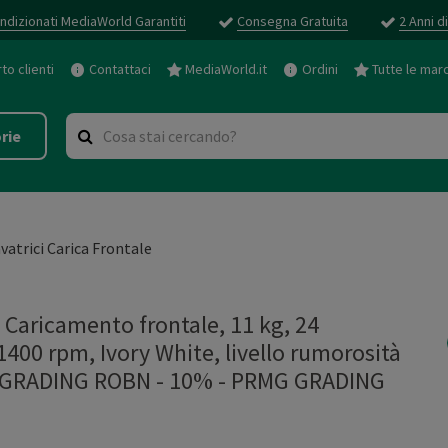
ndizionati MediaWorld Garantiti
Consegna Gratuita
2 Anni d
o clienti
Contattaci
MediaWorld.it
Ordini
Tutte le mar
rie
vatrici Carica Frontale
Caricamento frontale, 11 kg, 24
1400 rpm, Ivory White, livello rumorosità
MG GRADING ROBN - 10%
-
PRMG GRADING