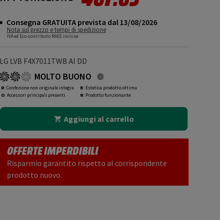
Consegna GRATUITA prevista dal 13/08/2026
Nota sul prezzo e tempi di spedizione
IVA ed Eco-contributo RAEE incluse
LG LVB F4X7011TWB AI DD
MOLTO BUONO
R
: Confezione non originale integra
B
: Estetica prodotto ottima
O
: Accessori principali presenti
N
: Prodotto funzionante
Aggiungi al carrello
OFFERTE IMPERDIBILI
Risparmio garantito rispetto al corrispondente
prodotto nuovo.