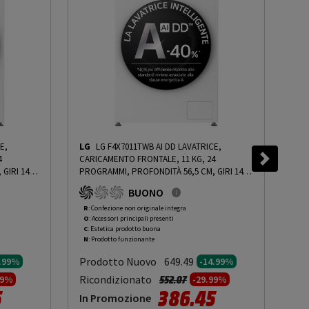
E,
LG
LG F4X7011TWB AI DD LAVATRICE,
EL
4
CARICAMENTO FRONTALE, 11 KG, 24
LAV
GIRI 1400
PROGRAMMI, PROFONDITÀ 56,5 CM, GIRI 1400
KG,
ROSITÀ
RPM, IVORY WHITE, LIVELLO RUMOROSITÀ
GIR
BUONO
PRMG
CENTRIFUGA 71 DB(A), CLASSE A - PRMG
RUM
ADING
GRADING ROCN - 14.99%
-
PRMG GRADING
- P
R
: Confezione non originale integra
R
: 
O
: Accessori principali presenti
O
: 
ROCN - 14.99%
GRA
C
: Estetica prodotto buona
C
: 
N
: Prodotto funzionante
N
: 
Prodotto Nuovo
Pr
649.49
4.99%
-14.99%
to da
Prezzo ridotto da
a
Ricondizionato
Ric
552.07
99%
-29.99%
5
386.45
In Promozione
In