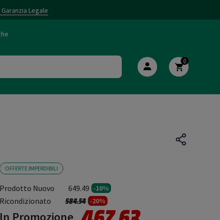
i Garanzia Legale
che
0
OFFERTE IMPERDIBILI
Prodotto Nuovo
649.49
-10%
Prezzo ridotto da
a
Ricondizionato
584.54
-20%
467.63
In Promozione