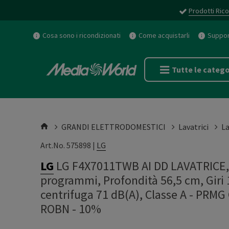
Prodotti Rico
Cosa sono i ricondizionati
Come acquistarli
Support
Tutte le catego
GRANDI ELETTRODOMESTICI
Lavatrici
La
Art.No. 575898 |
LG
LG
LG F4X7011TWB AI DD LAVATRICE, 
programmi, Profondità 56,5 cm, Giri 
centrifuga 71 dB(A), Classe A - PR
ROBN - 10%