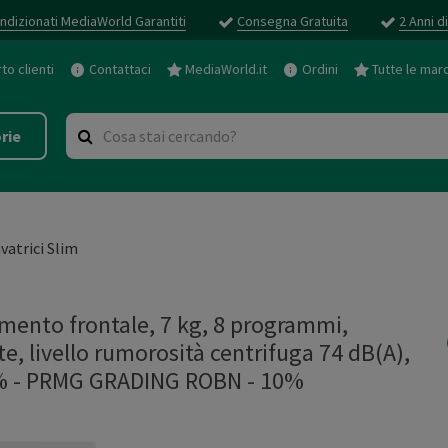
ndizionati MediaWorld Garantiti
Consegna Gratuita
2 Anni d
o clienti
Contattaci
MediaWorld.it
Ordini
Tutte le mar
rie
vatrici Slim
nto frontale, 7 kg, 8 programmi,
e, livello rumorosità centrifuga 74 dB(A),
%
-
PRMG GRADING ROBN - 10%