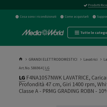
Prodotti Rico
Cosa sono i ricondizionati
Come acquistarli
Support
Tutte le catego
GRANDI ELETTRODOMESTICI
Lavatrici
La
Art.No. 586964 |
LG
LG
F4NA10S7NWK LAVATRICE, Caricame
Profondità 47 cm, Giri 1400 rpm, Whit
Classe A - PRMG GRADING ROBN - 10