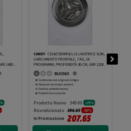
E,
CANDY
CSS4272DWR4/1-11 LAVATRICE SLIM,
LG
CARICAMENTO FRONTALE, 7 KG, 16
TV,
RI 1400
PROGRAMMI, PROFONDITÀ 45 CM, GIRI 1200
CHARC
À
RPM, BIANCO, LIVELLO RUMOROSITÀ
OOA
BUONO
PRMG
CENTRIFUGA 79 DB(A), CLASSE B - PRMG
ING ROBN
GRADING ROCN - 15%
-
PRMG GRADING ROCN
R
: Confezione non originale integra
O
: 
O
: Accessori principali presenti
O
: 
- 15%
C
: Estetica prodotto buona
A
: 
N
: Prodotto funzionante
N
: 
Prodotto Nuovo
Pr
349.00
0%
-15%
to da
Prezzo ridotto da
a
Ricondizionato
Ric
296.65
%
-30%
207.65
In Promozione
In