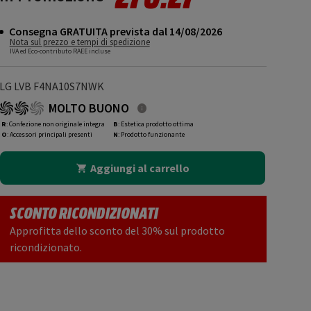
Consegna GRATUITA prevista dal 14/08/2026
Nota sul prezzo e tempi di spedizione
IVA ed Eco-contributo RAEE incluse
LG LVB F4NA10S7NWK
MOLTO BUONO
R
: Confezione non originale integra
B
: Estetica prodotto ottima
O
: Accessori principali presenti
N
: Prodotto funzionante
Aggiungi al carrello
SCONTO RICONDIZIONATI
Approfitta dello sconto del 30% sul prodotto
ricondizionato.