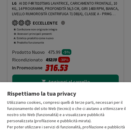
LG
AI DD F4R7010TSWG LAVATRICE, CARICAMENTO FRONTALE, 10
KG, 14 PROGRAMMI, PROFONDITÀ 56,5 CM, GIRI 1400 RPM, BIANCA,
LIVELLO RUMOROSITÀ CENTRIFUGA 71 DB(A), CLASSE A - PRMG
GRADING ROAN - 5%
-
PRMG GRADING ROAN - 5%
ECCELLENTE
R
: Confezione non originale integra
O
: Accessori principali presenti
A
: Estetica prodotto come nuovo
N
: Prodotto funzionante
Prodotto Nuovo
475.99
-5%
Prezzo ridotto da
a
Ricondizionato
452.19
-30%
316.53
In Promozione
Aggiungi al carrello
Rispettiamo la tua privacy
Utilizziamo cookies, compresi quelli di terze parti, necessari per il
SCONTO RICONDIZIONATI
funzionamento del sito Web (tecnici) o che ci aiutano a ottimizzare il
Approfitta dello sconto del 30% sul prodotto ricondizionato.
nostro sito Web (funzionalità) e a visualizzare pubblicità
personalizzata (profilazione e pubblicità mirata).
Per poter utilizzare i servizi di funzionalità, profilazione e pubblicità