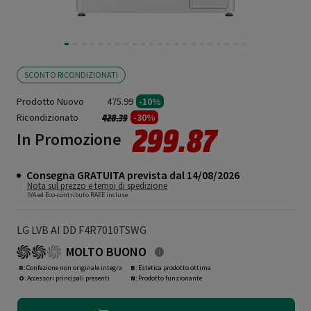
SCONTO RICONDIZIONATI
Prodotto Nuovo
475.99
-10%
Ricondizionato
Prezzo ridotto da
a
-30%
428.39
299.87
In Promozione
Consegna GRATUITA prevista dal 14/08/2026
Nota sul prezzo e tempi di spedizione
IVA ed Eco-contributo RAEE incluse
LG LVB AI DD F4R7010TSWG
MOLTO BUONO
R
: Confezione non originale integra
B
: Estetica prodotto ottima
O
: Accessori principali presenti
N
: Prodotto funzionante