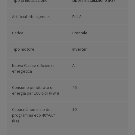
Tipo di installazione
Libera installazione (FS)
Artificial Intelligence:
Full AI
Carica
Frontale
Tipo motore
Inverter
Nuova Classe efficienza
A
energetica
Consumo ponderato di
46
energia per 100 cicli (kWh)
Capacità nominale del
10
programma eco 40°-60°
(kg)