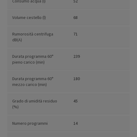
Consumo acqua (l)
52
Volume cestello (l)
68
Rumorosità centrifuga
71
dB(A)
Durata programma 60°
239
pieno carico (min)
Durata programma 60°
180
mezzo carico (min)
Grado di umidità residuo
45
(%)
Numero programmi
14