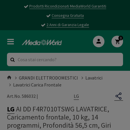
Prodotti Ricondizionati MediaWorld Garantiti
Consegna Gratuita
2 Anni di Garanzia Legale
0
GRANDI ELETTRODOMESTICI
Lavatrici
Lavatrici Carica Frontale
LG
Art.No. 586032 |
LG
AI DD F4R7010TSWG LAVATRICE,
Caricamento frontale, 10 kg, 14
programmi, Profondità 56,5 cm, Giri