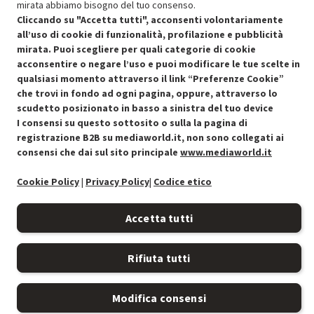
mirata abbiamo bisogno del tuo consenso.
Cliccando su "Accetta tutti", acconsenti volontariamente
all’uso di cookie di funzionalità, profilazione e pubblicità
Condizioni generali di vendita
mirata. Puoi scegliere per quali categorie di cookie
Recedere dal contratto qui
acconsentire o negare l’uso e puoi modificare le tue scelte in
qualsiasi momento attraverso il link “Preferenze Cookie”
Cookie Policy
che trovi in fondo ad ogni pagina, oppure, attraverso lo
scudetto posizionato in basso a sinistra del tuo device
Preferenze cookie
I consensi su questo sottosito o sulla la pagina di
registrazione B2B su mediaworld.it, non sono collegati ai
Informativa privacy
consensi che dai sul sito principale
www.mediaworld.it
Accessibilità
Cookie Policy
|
Privacy Policy
|
Codice etico
Accetta tutti
Rifiuta tutti
Modifica consensi