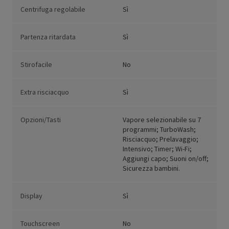
Centrifuga regolabile
Sì
Partenza ritardata
Sì
Stirofacile
No
Extra risciacquo
Sì
Opzioni/Tasti
Vapore selezionabile su 7
programmi; TurboWash;
Risciacquo; Prelavaggio;
Intensivo; Timer; Wi-Fi;
Aggiungi capo; Suoni on/off;
Sicurezza bambini.
Display
Sì
Touchscreen
No