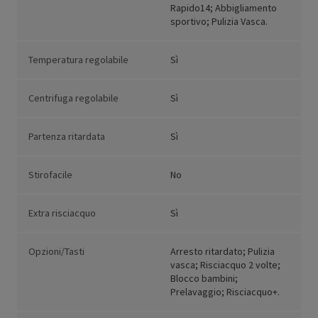
Rapido14; Abbigliamento
sportivo; Pulizia Vasca.
Temperatura regolabile
Sì
Centrifuga regolabile
Sì
Partenza ritardata
Sì
Stirofacile
No
Extra risciacquo
Sì
Opzioni/Tasti
Arresto ritardato; Pulizia
vasca; Risciacquo 2 volte;
Blocco bambini;
Prelavaggio; Risciacquo+.