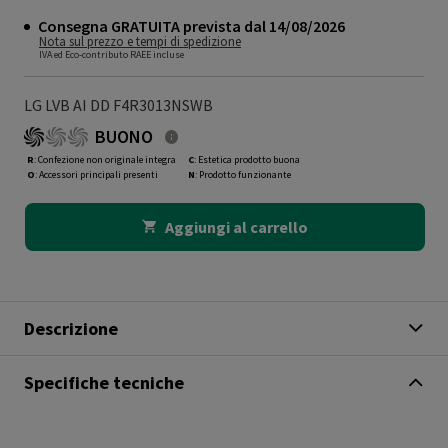
Consegna GRATUITA prevista dal 14/08/2026
Nota sul prezzo e tempi di spedizione
IVA ed Eco-contributo RAEE incluse
LG LVB AI DD F4R3013NSWB
BUONO
R
: Confezione non originale integra
C
: Estetica prodotto buona
O
: Accessori principali presenti
N
: Prodotto funzionante
Aggiungi al carrello
Descrizione
Specifiche tecniche