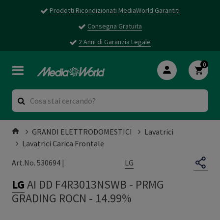
Prodotti Ricondizionati MediaWorld Garantiti
Consegna Gratuita
2 Anni di Garanzia Legale
0
GRANDI ELETTRODOMESTICI
Lavatrici
Lavatrici Carica Frontale
LG
Art.No. 530694 |
LG
AI DD F4R3013NSWB
-
PRMG
GRADING ROCN - 14.99%