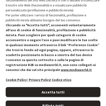
398.94
funzionamento del sito Web (tecnici) o che ci aiutano a ottimizzare
In Promozione
il nostro sito Web (funzionalità) e a visualizzare pubblicità
personalizzata (profilazione e pubblicità mirata).
Aggiungi al carrello
Per poter utilizzare i servizi di funzionalità, profilazione e
pubblicità mirata abbiamo bisogno del tuo consenso.
Cliccando su "Accetta tutti", acconsenti volontariamente
all’uso di cookie di funzionalità, profilazione e pubblicità
OFFERTE IMPERDIBILI
mirata. Puoi scegliere per quali categorie di cookie
Risparmio garantito rispetto al corrispondente prodotto nuovo.
acconsentire o negare l’uso e puoi modificare le tue scelte
in qualsiasi momento attraverso il link “Preferenze Cookie”
che trovi in fondo ad ogni pagina, oppure, attraverso lo
scudetto posizionato in basso a sinistra del tuo device
I consensi su questo sottosito o sulla la pagina di
Condizioni generali di vendita
Recedere dal contratto qui
registrazione B2B su mediaworld.it, non sono collegati ai
consensi che dai sul sito principale
www.mediaworld.it
Cookie Policy
Cookie Policy
|
Privacy Policy
|
Codice etico
Preferenze cookie
Accetta tutti
Informativa privacy
Rifiuta tutti