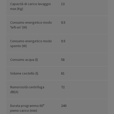
Capacità di carico lavaggio
13
max (Kg)
Consumo energetico modo
0.5
'left-on' (W)
Consumo energetico modo
0.5
spento (W)
Consumo acqua (l)
58
Volume cestello (l)
81
Rumorosità centrifuga
72
dB(A)
Durata programma 60°
240
pieno carico (min)