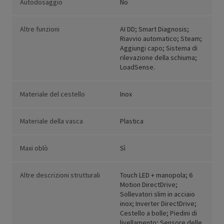
Autodosaggio
No
Altre funzioni
AI DD; Smart Diagnosis;
Riavvio automatico; Steam;
Aggiungi capo; Sistema di
rilevazione della schiuma;
LoadSense.
Materiale del cestello
Inox
Materiale della vasca
Plastica
Maxi oblò
Sì
Altre descrizioni strutturali
Touch LED + manopola; 6
Motion DirectDrive;
Sollevatori slim in acciaio
inox; Inverter DirectDrive;
Cestello a bolle; Piedini di
livellamento; Sensore delle