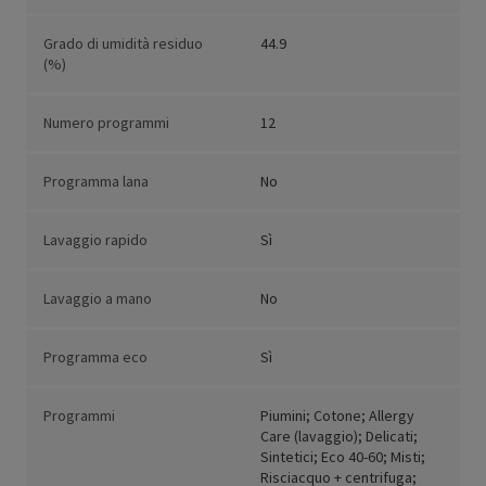
Grado di umidità residuo
44.9
(%)
Numero programmi
12
Programma lana
No
Lavaggio rapido
Sì
Lavaggio a mano
No
Programma eco
Sì
Programmi
Piumini; Cotone; Allergy
Care (lavaggio); Delicati;
Sintetici; Eco 40-60; Misti;
Risciacquo + centrifuga;