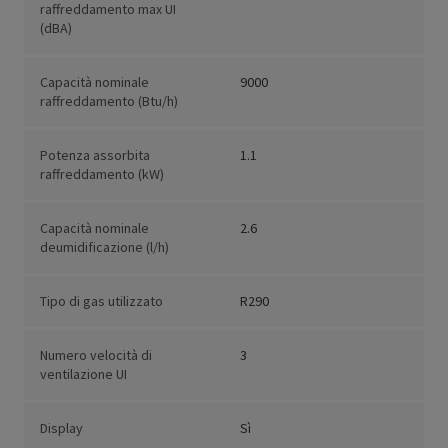
raffreddamento max UI
(dBA)
Capacità nominale
9000
raffreddamento (Btu/h)
Potenza assorbita
1.1
raffreddamento (kW)
Capacità nominale
2.6
deumidificazione (l/h)
Tipo di gas utilizzato
R290
Numero velocità di
3
ventilazione UI
Display
Sì