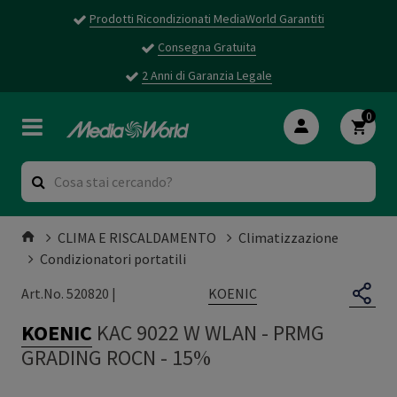
Prodotti Ricondizionati MediaWorld Garantiti
Consegna Gratuita
2 Anni di Garanzia Legale
0
CLIMA E RISCALDAMENTO
Climatizzazione
Condizionatori portatili
KOENIC
Art.No. 520820 |
KOENIC
KAC 9022 W WLAN
-
PRMG
GRADING ROCN - 15%