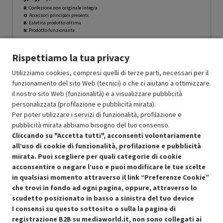
R
: Confezione non originale integra
O
: Accessori principali presenti
B
: Estetica prodotto ottima
N
: Prodotto funzionante
Prodotto Nuovo
69.99
-10%
Rispettiamo la tua privacy
Prezzo ridotto da
a
Ricondizionato
62.99
-15%
53.54
In Promozione
Utilizziamo cookies, compresi quelli di terze parti, necessari per il
funzionamento del sito Web (tecnici) o che ci aiutano a ottimizzare
il nostro sito Web (funzionalità) e a visualizzare pubblicità
Aggiungi al carrello
personalizzata (profilazione e pubblicità mirata).
Per poter utilizzare i servizi di funzionalità, profilazione e
pubblicità mirata abbiamo bisogno del tuo consenso.
OFFERTE IMPERDIBILI
Cliccando su "Accetta tutti", acconsenti volontariamente
Risparmio garantito rispetto al corrispondente prodotto nuovo.
all’uso di cookie di funzionalità, profilazione e pubblicità
mirata. Puoi scegliere per quali categorie di cookie
acconsentire o negare l’uso e puoi modificare le tue scelte
in qualsiasi momento attraverso il link “Preferenze Cookie”
che trovi in fondo ad ogni pagina, oppure, attraverso lo
scudetto posizionato in basso a sinistra del tuo device
I consensi su questo sottosito o sulla la pagina di
Condizioni generali di vendita
Recedere dal contratto qui
registrazione B2B su mediaworld.it, non sono collegati ai