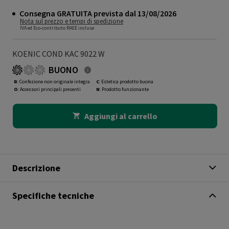
Consegna GRATUITA prevista dal 13/08/2026
Nota sul prezzo e tempi di spedizione
IVA ed Eco-contributo RAEE incluse
KOENIC COND KAC 9022 W
BUONO
R
: Confezione non originale integra
C
: Estetica prodotto buona
O
: Accessori principali presenti
N
: Prodotto funzionante
Aggiungi al carrello
Descrizione
Specifiche tecniche