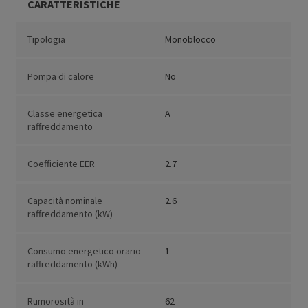
CARATTERISTICHE
Tipologia
Monoblocco
Pompa di calore
No
Classe energetica
A
raffreddamento
Coefficiente EER
2.7
Capacità nominale
2.6
raffreddamento (kW)
Consumo energetico orario
1
raffreddamento (kWh)
Rumorosità in
62