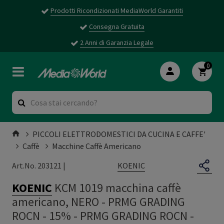
Prodotti Ricondizionati MediaWorld Garantiti
Consegna Gratuita
2 Anni di Garanzia Legale
0
PICCOLI ELETTRODOMESTICI DA CUCINA E CAFFE'
Caffè
Macchine Caffè Americano
KOENIC
Art.No. 203121 |
KOENIC
KCM 1019 macchina caffè
americano, NERO - PRMG GRADING
ROCN - 15%
-
PRMG GRADING ROCN -