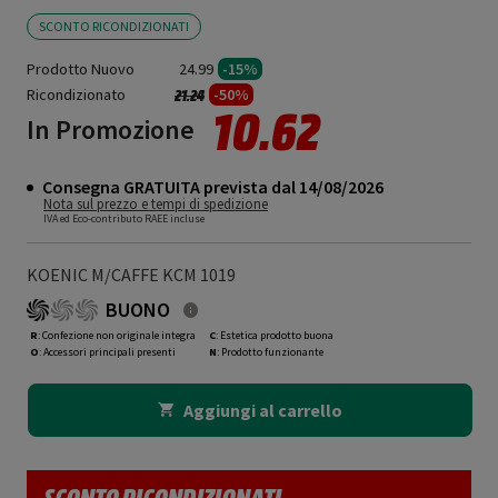
SCONTO RICONDIZIONATI
Prodotto Nuovo
24.99
-15%
Ricondizionato
Prezzo ridotto da
a
-50%
21.24
10.62
In Promozione
Consegna GRATUITA prevista dal 14/08/2026
Nota sul prezzo e tempi di spedizione
IVA ed Eco-contributo RAEE incluse
KOENIC M/CAFFE KCM 1019
BUONO
R
: Confezione non originale integra
C
: Estetica prodotto buona
O
: Accessori principali presenti
N
: Prodotto funzionante
Aggiungi al carrello
SCONTO RICONDIZIONATI