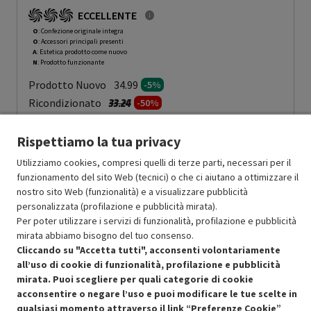
GRADING OOAN - 5%
ECCELLENTE
O
: Confezione originale integra
O
: Accessori principali presenti
A
: Estetica prodotto come nuovo
N
: Prodotto funzionante
Prodotto Nuovo
34.99
-5%
Prezzo ridotto da
a
Ricondizionato
33.24
-50%
16.62
In Promozione
Rispettiamo la tua privacy
Aggiungi al carrello
Utilizziamo cookies, compresi quelli di terze parti, necessari per il
funzionamento del sito Web (tecnici) o che ci aiutano a ottimizzare il
nostro sito Web (funzionalità) e a visualizzare pubblicità
personalizzata (profilazione e pubblicità mirata).
SCONTO RICONDIZIONATI
Per poter utilizzare i servizi di funzionalità, profilazione e pubblicità
Approfitta dello sconto del 50% sul prodotto ricondizionato.
mirata abbiamo bisogno del tuo consenso.
Cliccando su "Accetta tutti", acconsenti volontariamente
all’uso di cookie di funzionalità, profilazione e pubblicità
mirata. Puoi scegliere per quali categorie di cookie
acconsentire o negare l’uso e puoi modificare le tue scelte in
qualsiasi momento attraverso il link “Preferenze Cookie”