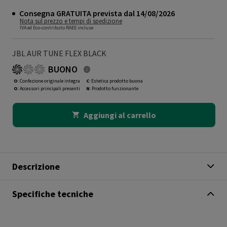
Consegna GRATUITA prevista dal 14/08/2026
Nota sul prezzo e tempi di spedizione
IVA ed Eco-contributo RAEE incluse
JBL AUR TUNE FLEX BLACK
BUONO
O
: Confezione originale integra
C
: Estetica prodotto buona
O
: Accessori principali presenti
N
: Prodotto funzionante
Aggiungi al carrello
Descrizione
Specifiche tecniche