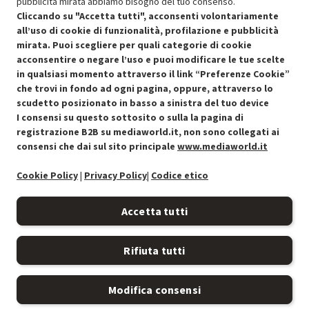
pubblicità mirata abbiamo bisogno del tuo consenso.
SCONTO RICONDIZIONATI
Cliccando su "Accetta tutti", acconsenti volontariamente
Approfitta dello sconto del 50% sul prodotto ricondizionato.
all’uso di cookie di funzionalità, profilazione e pubblicità
mirata. Puoi scegliere per quali categorie di cookie
acconsentire o negare l’uso e puoi modificare le tue scelte
in qualsiasi momento attraverso il link “Preferenze Cookie”
che trovi in fondo ad ogni pagina, oppure, attraverso lo
scudetto posizionato in basso a sinistra del tuo device
I consensi su questo sottosito o sulla la pagina di
Condizioni generali di vendita
Recedere dal contratto qui
registrazione B2B su mediaworld.it, non sono collegati ai
consensi che dai sul sito principale
www.mediaworld.it
Cookie Policy
Cookie Policy
|
Privacy Policy
|
Codice etico
Preferenze cookie
Accetta tutti
Informativa privacy
Rifiuta tutti
Accessibilità
Modifica consensi