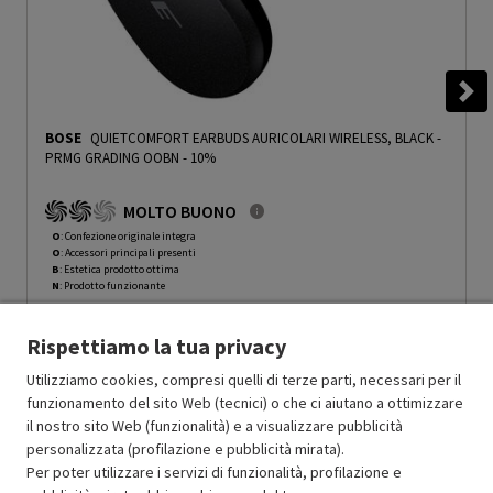
BOSE
QUIETCOMFORT EARBUDS AURICOLARI WIRELESS, BLACK
-
PRMG GRADING OOBN - 10%
MOLTO BUONO
O
: Confezione originale integra
O
: Accessori principali presenti
B
: Estetica prodotto ottima
N
: Prodotto funzionante
Prodotto Nuovo
249.95
-10%
Rispettiamo la tua privacy
Prezzo ridotto da
a
Ricondizionato
224.95
-50%
112.47
In Promozione
Utilizziamo cookies, compresi quelli di terze parti, necessari per il
funzionamento del sito Web (tecnici) o che ci aiutano a ottimizzare
il nostro sito Web (funzionalità) e a visualizzare pubblicità
Aggiungi al carrello
personalizzata (profilazione e pubblicità mirata).
Per poter utilizzare i servizi di funzionalità, profilazione e