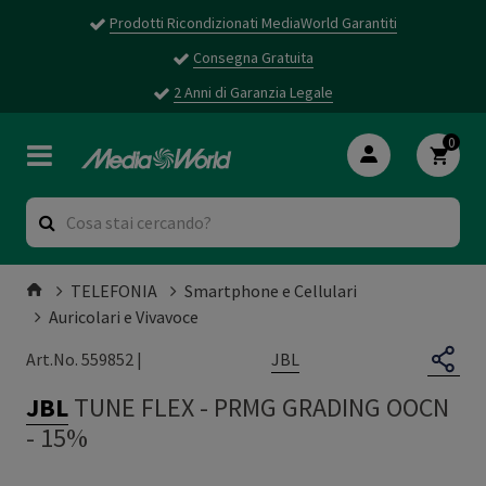
Prodotti Ricondizionati MediaWorld Garantiti
Consegna Gratuita
2 Anni di Garanzia Legale
0
TELEFONIA
Smartphone e Cellulari
Auricolari e Vivavoce
JBL
Art.No. 559852 |
JBL
TUNE FLEX
-
PRMG GRADING OOCN
- 15%