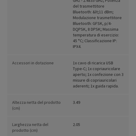
GHz - 2.4835 GHz; Potenza
del trasmettitore
Bluetooth: &lt;11 dBm;
Modulazione trasmettitore
Bluetooth: GFSK, p/4-
DQPSK, 8 DPSK; Massima
temperatura di esercizio:
45 °C; Classificazione IP:
IPX4.
Accessori in dotazione
1x cavo di ricarica USB
Type-C; 1x copriauricolare
aperto; 1x confezione con 3
misure di copriauricolari
aderenti; 1x guida rapida.
Altezza netta del prodotto
3.49
(cm)
Larghezza netta del
2.05
prodotto (cm)