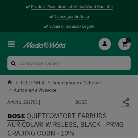
Prodotti Ricondizionati MediaWorld Garantiti
Consegna Gratuita
2 Anni di Garanzia Legale
0
TELEFONIA
Smartphone e Cellulari
Auricolari e Vivavoce
BOSE
Art.No. 203761 |
BOSE
QUIETCOMFORT EARBUDS
AURICOLARI WIRELESS, BLACK
-
PRMG
GRADING OOBN - 10%