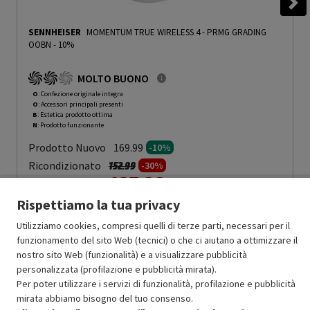
SENNHEISER
MOMENTUM TRUE WIRELESS 4
-
PRMG GRADING
OOBN - 10%
MOLTO BUONO
O
: Confezione originale integra
O
: Accessori principali presenti
B
: Estetica prodotto ottima
N
: Prodotto funzionante
Prodotto Nuovo
169.99
-10%
Prezzo ridotto da
a
Ricondizionato
152.99
-30%
107.09
In Promozione
Rispettiamo la tua privacy
Aggiungi al carrello
Utilizziamo cookies, compresi quelli di terze parti, necessari per il
funzionamento del sito Web (tecnici) o che ci aiutano a ottimizzare il
nostro sito Web (funzionalità) e a visualizzare pubblicità
personalizzata (profilazione e pubblicità mirata).
SCONTO RICONDIZIONATI
Per poter utilizzare i servizi di funzionalità, profilazione e pubblicità
Approfitta dello sconto del 30% sul prodotto ricondizionato.
mirata abbiamo bisogno del tuo consenso.