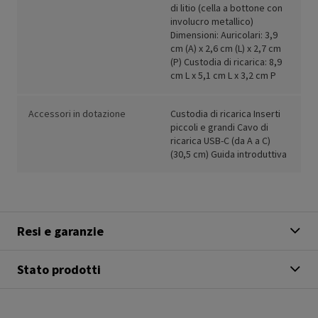
di litio (cella a bottone con
involucro metallico)
Dimensioni: Auricolari: 3,9
cm (A) x 2,6 cm (L) x 2,7 cm
(P) Custodia di ricarica: 8,9
cm L x 5,1 cm L x 3,2 cm P
Accessori in dotazione
Custodia di ricarica Inserti
piccoli e grandi Cavo di
ricarica USB-C (da A a C)
(30,5 cm) Guida introduttiva
Resi e garanzie
Stato prodotti