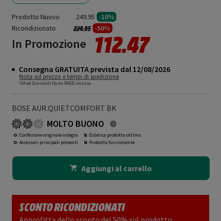
Prodotto Nuovo
249.95
-10%
Ricondizionato
Prezzo ridotto da
a
-50%
224.95
112.47
In Promozione
Consegna GRATUITA prevista dal 12/08/2026
Nota sul prezzo e tempi di spedizione
IVA ed Eco-contributo RAEE incluse
BOSE AUR.QUIETCOMFORT BK
MOLTO BUONO
O
: Confezione originale integra
B
: Estetica prodotto ottima
O
: Accessori principali presenti
N
: Prodotto funzionante
Aggiungi al carrello
SCONTO RICONDIZIONATI
Approfitta dello sconto del 50% sul prodotto