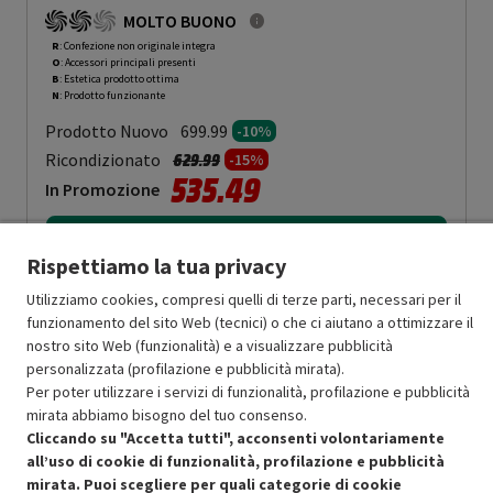
MOLTO BUONO
R
: Confezione non originale integra
O
: Accessori principali presenti
B
: Estetica prodotto ottima
N
: Prodotto funzionante
Prodotto Nuovo
699.99
-10%
Prezzo ridotto da
a
Ricondizionato
629.99
-15%
535.49
In Promozione
Aggiungi al carrello
Rispettiamo la tua privacy
Utilizziamo cookies, compresi quelli di terze parti, necessari per il
funzionamento del sito Web (tecnici) o che ci aiutano a ottimizzare il
SCONTO RICONDIZIONATI
nostro sito Web (funzionalità) e a visualizzare pubblicità
Approfitta dello sconto del 15% sul prodotto ricondizionato.
personalizzata (profilazione e pubblicità mirata).
Per poter utilizzare i servizi di funzionalità, profilazione e pubblicità
mirata abbiamo bisogno del tuo consenso.
Cliccando su "Accetta tutti", acconsenti volontariamente
all’uso di cookie di funzionalità, profilazione e pubblicità
mirata. Puoi scegliere per quali categorie di cookie