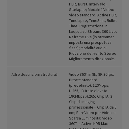
HDR, Burst, Intervallo,
Starlapse; Modalità Video:
Video standard, Active HDR,
Timelapse, TimeShift, Bullet
Time, Registrazione in
Loop; Live Stream: 360 Live,
Reframe Live (lo streamer
imposta una prospettiva
fissa); Modalità audio:
Riduzione del vento Stereo
Miglioramento direzionale.
Altre descrizioni strutturali
Video 360° in 8k; 8K 30fps:
Bitrate standard
(predefinito): 120Mbps,
H.265,, Bitrate elevato:
180Mbps,H.265; Chip IA: 2
Chip di imaging
professionale + Chip IA da 5
nm; PureVideo per Video in
Scarsa Luminosità; Video
360° in Active HDR Max.