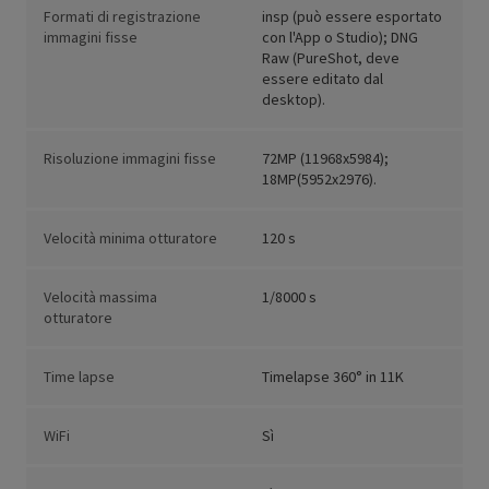
Formati di registrazione
insp (può essere esportato
immagini fisse
con l'App o Studio); DNG
Raw (PureShot, deve
essere editato dal
desktop).
Risoluzione immagini fisse
72MP (11968x5984);
18MP(5952x2976).
Velocità minima otturatore
120 s
Velocità massima
1/8000 s
otturatore
Time lapse
Timelapse 360° in 11K
WiFi
Sì