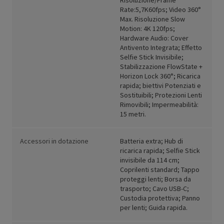
Risoluzione/Frame
Rate:5,7K60fps; Video 360°
Max. Risoluzione Slow
Motion: 4K 120fps;
Hardware Audio: Cover
Antivento Integrata; Effetto
Selfie Stick Invisibile;
Stabilizzazione FlowState +
Horizon Lock 360°; Ricarica
rapida; biettivi Potenziati e
Sostituibili; Protezioni Lenti
Rimovibili; Impermeabilità:
15 metri.
Accessori in dotazione
Batteria extra; Hub di
ricarica rapida; Selfie Stick
invisibile da 114 cm;
Coprilenti standard; Tappo
proteggi lenti; Borsa da
trasporto; Cavo USB-C;
Custodia protettiva; Panno
per lenti; Guida rapida.