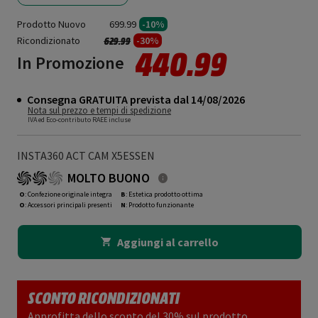
Prodotto Nuovo
699.99
-10%
Ricondizionato
Prezzo ridotto da
a
-30%
629.99
440.99
In Promozione
Consegna GRATUITA prevista dal 14/08/2026
Nota sul prezzo e tempi di spedizione
IVA ed Eco-contributo RAEE incluse
INSTA360 ACT CAM X5ESSEN
MOLTO BUONO
O
: Confezione originale integra
B
: Estetica prodotto ottima
O
: Accessori principali presenti
N
: Prodotto funzionante
Aggiungi al carrello
SCONTO RICONDIZIONATI
Approfitta dello sconto del 30% sul prodotto