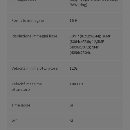
RAW (dng).
Formato immagine
16:9
Risoluzione immagini fisse
50MP (8192x6144); 36MP
(8064x4536); 12,5MP
(4096x3072); 9MP
(4096x2304).
Velocità minima otturatore
120s
Velocità massima
1/8000s
otturatore
Time lapse
Si
WiFi
Sì