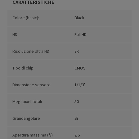
CARATTERISTICHE
Colore (basic):
Black
HD
Full HD
Risoluzione Ultra HD
8K
Tipo di chip
CMOS
Dimensione sensore
1/1/3'
Megapixel totali
50
Grandangolare
Sì
Apertura massima (f/)
2.6