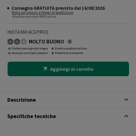
Consegna GRATUITA prevista dal 14/08/2026
Nota sul prezzo e tempi di spedizione
IVA ed Eco-contributo RAEE incluse
INSTA360 ACEPRO2
MOLTO BUONO
O
: Confezione originale integra
B
: Estetica prodotto ottima
O
: Accessori principali presenti
N
: Prodotto funzionante
Aggiungi al carrello
Descrizione
Specifiche tecniche