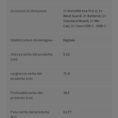
Accessori in dotazione
1× Insta360 Ace Pro 2; 1×
Wind Guard; 2× Batterie; 1×
Standard Mount; 1× Mic
Cap; 1× Cavo USB-C - USB-C.
Stabilizzatore di immagine
Digitale
Altezza netta del prodotto
5.22
(cm)
Larghezza netta del
71.9
prodotto (cm)
Profondità netta del
30.5
prodotto (cm)
Peso netto del prodotto
0.177
(kg)