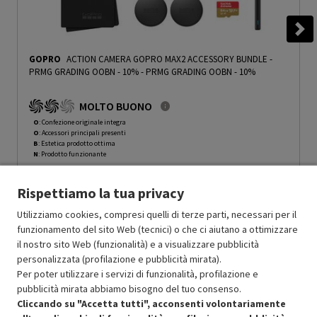
GOPRO
ACTION CAMERA GOPRO MAX2 ACCESSORY BUNDLE -
PRMG GRADING OOBN - 10%
-
PRMG GRADING OOBN - 10%
MOLTO BUONO
O
: Confezione originale integra
O
: Accessori principali presenti
B
: Estetica prodotto ottima
N
: Prodotto funzionante
Prodotto Nuovo
569.99
-10%
Rispettiamo la tua privacy
Prezzo ridotto da
a
Ricondizionato
512.99
-30%
359.09
In Promozione
Utilizziamo cookies, compresi quelli di terze parti, necessari per il
funzionamento del sito Web (tecnici) o che ci aiutano a ottimizzare
il nostro sito Web (funzionalità) e a visualizzare pubblicità
Aggiungi al carrello
personalizzata (profilazione e pubblicità mirata).
Per poter utilizzare i servizi di funzionalità, profilazione e
pubblicità mirata abbiamo bisogno del tuo consenso.
SCONTO RICONDIZIONATI
Cliccando su "Accetta tutti", acconsenti volontariamente