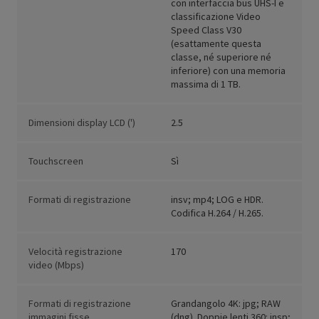
con interfaccia bus UHS-I e
classificazione Video
Speed Class V30
(esattamente questa
classe, né superiore né
inferiore) con una memoria
massima di 1 TB.
Dimensioni display LCD (')
2.5
Touchscreen
Sì
Formati di registrazione
insv; mp4; LOG e HDR.
Codifica H.264 / H.265.
Velocità registrazione
170
video (Mbps)
Formati di registrazione
Grandangolo 4K: jpg; RAW
immagini fisse
(dng). Doppie lenti 360: insp;