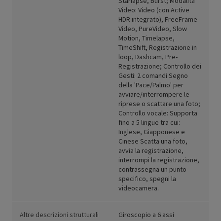
Starlapse, Burst; Modalità
Video: Video (con Active
HDR integrato), FreeFrame
Video, PureVideo, Slow
Motion, Timelapse,
TimeShift, Registrazione in
loop, Dashcam, Pre-
Registrazione; Controllo dei
Gesti: 2 comandi Segno
della 'Pace/Palmo' per
avviare/interrompere le
riprese o scattare una foto;
Controllo vocale: Supporta
fino a 5 lingue tra cui:
Inglese, Giapponese e
Cinese Scatta una foto,
avvia la registrazione,
interrompi la registrazione,
contrassegna un punto
specifico, spegni la
videocamera.
Altre descrizioni strutturali
Giroscopio a 6 assi