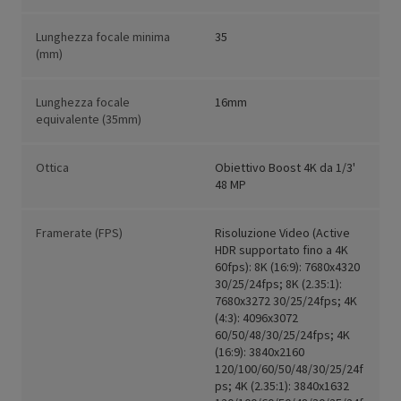
Lunghezza focale minima
35
(mm)
Lunghezza focale
16mm
equivalente (35mm)
Ottica
Obiettivo Boost 4K da 1/3'
48 MP
Framerate (FPS)
Risoluzione Video (Active
HDR supportato fino a 4K
60fps): 8K (16:9): 7680x4320
30/25/24fps; 8K (2.35:1):
7680x3272 30/25/24fps; 4K
(4:3): 4096x3072
60/50/48/30/25/24fps; 4K
(16:9): 3840x2160
120/100/60/50/48/30/25/24f
ps; 4K (2.35:1): 3840x1632