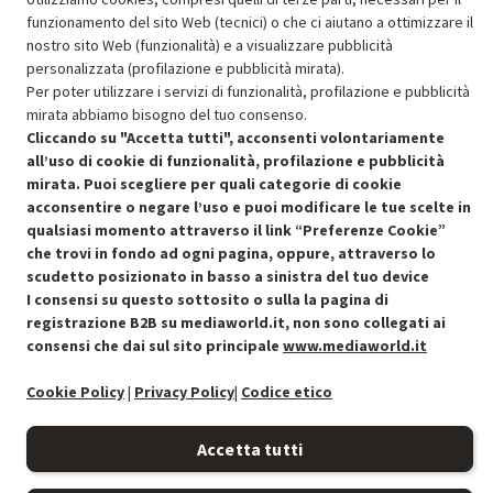
funzionamento del sito Web (tecnici) o che ci aiutano a ottimizzare il
SCONTO RICONDIZIONATI
nostro sito Web (funzionalità) e a visualizzare pubblicità
Approfitta dello sconto del 30% sul prodotto ricondizionato.
personalizzata (profilazione e pubblicità mirata).
Per poter utilizzare i servizi di funzionalità, profilazione e pubblicità
mirata abbiamo bisogno del tuo consenso.
Cliccando su "Accetta tutti", acconsenti volontariamente
all’uso di cookie di funzionalità, profilazione e pubblicità
mirata. Puoi scegliere per quali categorie di cookie
acconsentire o negare l’uso e puoi modificare le tue scelte in
Condizioni generali di vendita
Recedere dal contratto qui
qualsiasi momento attraverso il link “Preferenze Cookie”
che trovi in fondo ad ogni pagina, oppure, attraverso lo
Cookie Policy
scudetto posizionato in basso a sinistra del tuo device
I consensi su questo sottosito o sulla la pagina di
Preferenze cookie
registrazione B2B su mediaworld.it, non sono collegati ai
consensi che dai sul sito principale
www.mediaworld.it
Informativa privacy
Cookie Policy
|
Privacy Policy
|
Codice etico
Accessibilità
Accetta tutti