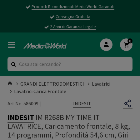
Prodotti Ricondizionati MediaWorld Garantiti
Consegna Gratuita
2 Anni di Garanzia Legale
0
GRANDI ELETTRODOMESTICI
Lavatrici
Lavatrici Carica Frontale
INDESIT
Art.No. 586009 |
INDESIT
IM R268B MY TIME IT
LAVATRICE, Caricamento frontale, 8 kg,
14 programmi, Profondità 54,6 cm, Giri