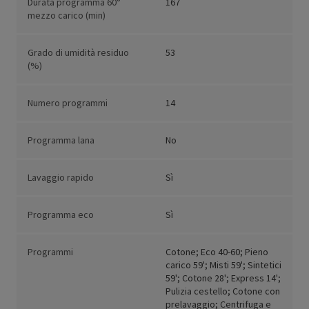
Durata programma 60°
167
mezzo carico (min)
Grado di umidità residuo
53
(%)
Numero programmi
14
Programma lana
No
Lavaggio rapido
Sì
Programma eco
Sì
Programmi
Cotone; Eco 40-60; Pieno
carico 59'; Misti 59'; Sintetici
59'; Cotone 28'; Express 14';
Pulizia cestello; Cotone con
prelavaggio; Centrifuga e