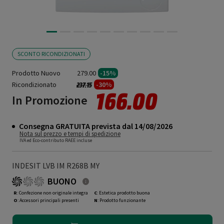
SCONTO RICONDIZIONATI
Prodotto Nuovo
279.00
-15%
Ricondizionato
Prezzo ridotto da
a
-30%
237.15
166.00
In Promozione
Consegna GRATUITA prevista dal 14/08/2026
Nota sul prezzo e tempi di spedizione
IVA ed Eco-contributo RAEE incluse
INDESIT LVB IM R268B MY
BUONO
R
: Confezione non originale integra
C
: Estetica prodotto buona
O
: Accessori principali presenti
N
: Prodotto funzionante