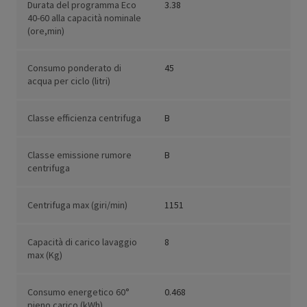
Durata del programma Eco
3.38
40-60 alla capacità nominale
(ore,min)
Consumo ponderato di
45
acqua per ciclo (litri)
Classe efficienza centrifuga
B
Classe emissione rumore
B
centrifuga
Centrifuga max (giri/min)
1151
Capacità di carico lavaggio
8
max (Kg)
Consumo energetico 60°
0.468
pieno carico (kWh)