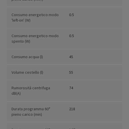
Consumo energetico modo
0.5
'left-on' (W)
Consumo energetico modo
0.5
spento (W)
Consumo acqua (l)
45
Volume cestello (l)
55
Rumorosità centrifuga
74
dB(A)
Durata programma 60°
218
pieno carico (min)