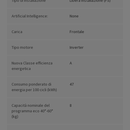
Tipo di installazione
Libera installazione (FS)
Artificial Intelligence:
None
Carica
Frontale
Tipo motore
Inverter
Nuova Classe efficienza
A
energetica
Consumo ponderato di
47
energia per 100 cicli (kWh)
Capacità nominale del
8
programma eco 40°-60°
(kg)