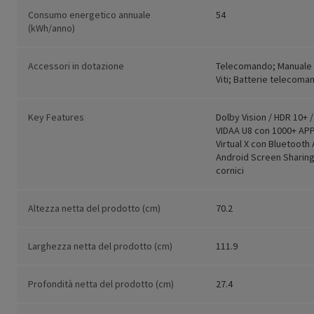
Consumo energetico annuale
54
(kWh/anno)
Accessori in dotazione
Telecomando; Manuale 
Viti; Batterie telecoma
Key Features
Dolby Vision / HDR 10+ 
VIDAA U8 con 1000+ AP
Virtual X con Bluetooth 
Android Screen Sharin
cornici
Altezza netta del prodotto (cm)
70.2
Larghezza netta del prodotto (cm)
111.9
Profondità netta del prodotto (cm)
27.4