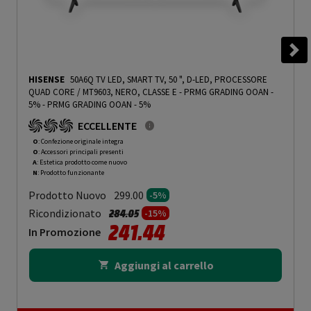
HISENSE
50A6Q TV LED, SMART TV, 50 ", D-LED, PROCESSORE
QUAD CORE / MT9603, NERO, CLASSE E - PRMG GRADING OOAN -
5%
-
PRMG GRADING OOAN - 5%
ECCELLENTE
O
: Confezione originale integra
O
: Accessori principali presenti
A
: Estetica prodotto come nuovo
N
: Prodotto funzionante
Prodotto Nuovo
299.00
-5%
Prezzo ridotto da
a
Ricondizionato
284.05
-15%
241.44
In Promozione
Aggiungi al carrello