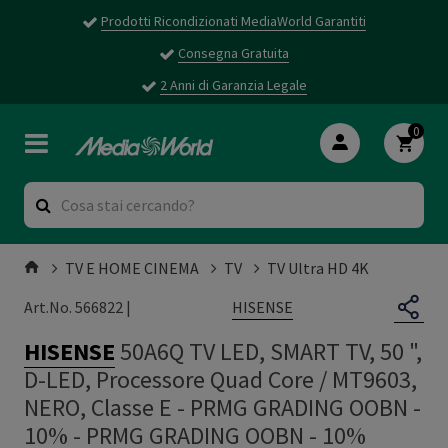
Prodotti Ricondizionati MediaWorld Garantiti
Consegna Gratuita
2 Anni di Garanzia Legale
0
TV E HOME CINEMA
TV
TV Ultra HD 4K
HISENSE
Art.No. 566822 |
HISENSE
50A6Q TV LED, SMART TV, 50 ",
D-LED, Processore Quad Core / MT9603,
NERO, Classe E - PRMG GRADING OOBN -
10%
-
PRMG GRADING OOBN - 10%