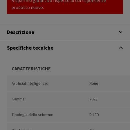
Risparmio garantito rispetto al corrispondente
prodotto nuovo.
Descrizione
Specifiche tecniche
CARATTERISTICHE
Artificial Intelligence:
None
Gamma
2025
Tipologia dello schermo
D-LED