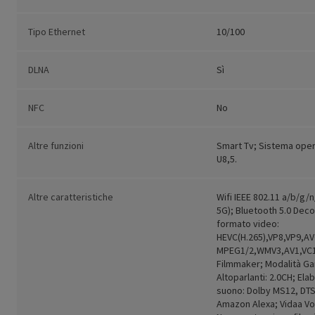
Tipo Ethernet
10/100
DLNA
Sì
NFC
No
Altre funzioni
Smart Tv; Sistema oper
U8,5.
Altre caratteristiche
Wifi IEEE 802.11 a/b/g/
5G); Bluetooth 5.0 Deco
formato video:
HEVC(H.265),VP8,VP9,A
MPEG1/2,WMV3,AV1,VC1
Filmmaker; Modalità Ga
Altoparlanti: 2.0CH; Ela
suono: Dolby MS12, DTS
Amazon Alexa; Vidaa Voi