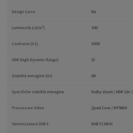
Design Curvo
No
Luminosità (cd/m²)
300
Contrasto (X:1)
5000
HDR (High-Dynamic-Range)
Sì
Stabilità immagine (Hz)
60
Specifiche stabilità immagine
Dolby Vision / HDR 10+ 
Processore Video
Quad Core / MT9603
Sintonizzatore DVB-T
DVB-T2 HEVC