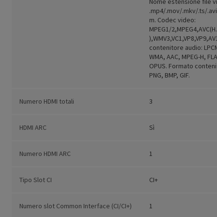
Nome estensione file v
.mp4/.mov/.mkv/.ts/.av
m. Codec video:
MPEG1/2,MPEG4,AVC(H.
),WMV3,VC1,VP8,VP9,AV
contenitore audio: LPC
WMA, AAC, MPEG-H, FLA
OPUS. Formato contenit
PNG, BMP, GIF.
Numero HDMI totali
3
HDMI ARC
Sì
Numero HDMI ARC
1
Tipo Slot CI
CI+
Numero slot Common Interface (CI/CI+)
1