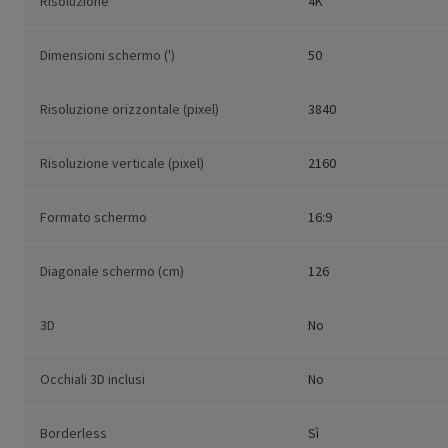
Risoluzione
4K
Dimensioni schermo (')
50
Risoluzione orizzontale (pixel)
3840
Risoluzione verticale (pixel)
2160
Formato schermo
16:9
Diagonale schermo (cm)
126
3D
No
Occhiali 3D inclusi
No
Borderless
Sì