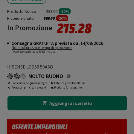
Prodotto Nuovo
299.00
-10%
Ricondizionato
Prezzo ridotto da
a
-20%
269.10
215.28
In Promozione
Consegna GRATUITA prevista dal 14/08/2026
Nota sul prezzo e tempi di spedizione
IVA ed Eco-contributo RAEE incluse
HISENSE LCD50 50A6Q
MOLTO BUONO
O
: Confezione originale integra
B
: Estetica prodotto ottima
O
: Accessori principali presenti
N
: Prodotto funzionante
Aggiungi al carrello
OFFERTE IMPERDIBILI