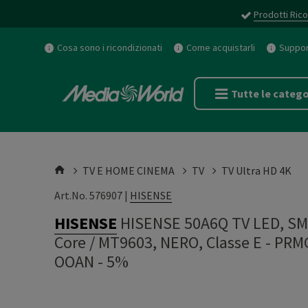
Prodotti Rico
Cosa sono i ricondizionati
Come acquistarli
Support
Tutte le catego
TV E HOME CINEMA
TV
TV Ultra HD 4K
Art.No. 576907 |
HISENSE
HISENSE
HISENSE 50A6Q TV LED, SMA
Core / MT9603, NERO, Classe E - P
OOAN - 5%