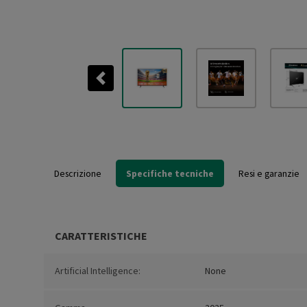
Previous
Descrizione
Specifiche tecniche
Resi e garanzie
CARATTERISTICHE
Artificial Intelligence:
None