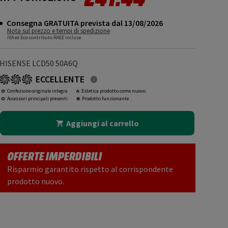
Consegna GRATUITA prevista dal 13/08/2026
Nota sul prezzo e tempi di spedizione
IVA ed Eco-contributo RAEE incluse
HISENSE LCD50 50A6Q
ECCELLENTE
O
: Confezione originale integra
A
: Estetica prodotto come nuovo
O
: Accessori principali presenti
N
: Prodotto funzionante
Aggiungi al carrello
OFFERTE IMPERDIBILI
Risparmio garantito rispetto al corrispondente
prodotto nuovo.