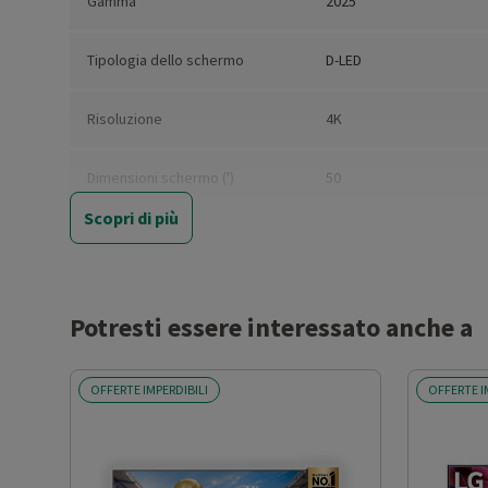
Gamma
2025
Tipologia dello schermo
D-LED
Risoluzione
4K
Dimensioni schermo (')
50
Scopri di più
Risoluzione orizzontale (pixel)
3840
Risoluzione verticale (pixel)
2160
Potresti essere interessato anche a
Formato schermo
16:9
OFFERTE IMPERDIBILI
OFFERTE I
Diagonale schermo (cm)
126
3D
No