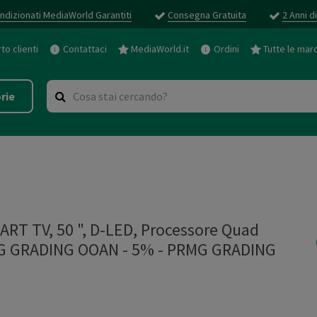
ndizionati MediaWorld Garantiti
Consegna Gratuita
2 Anni d
o clienti
Contattaci
MediaWorld.it
Ordini
Tutte le mar
rie
RT TV, 50 ", D-LED, Processore Quad
RMG GRADING OOAN - 5%
-
PRMG GRADING