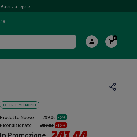
i Garanzia Legale
che
0
OFFERTE IMPERDIBILI
Prodotto Nuovo
299.00
-5%
Prezzo ridotto da
a
Ricondizionato
284.05
-15%
241.44
In Promozione