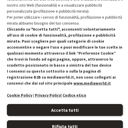
SCONTO RICONDIZIONATI
nostro sito Web (funzionalità) e a visualizzare pubblicità
Approfitta dello sconto del 50% sul prodotto ricondizionato.
personalizzata (profilazione e pubblicità mirata).
Per poter utilizzare i servizi di funzionalità, profilazione e pubblicità
mirata abbiamo bisogno del tuo consenso.
Cliccando su "Accetta tutti", acconsenti volontariamente
all’uso di cookie di funzionalità, profilazione e pubblicità
mirata. Puoi scegliere per quali categorie di cookie
acconsentire o negare l’uso e puoi modificare le tue scelte in
Condizioni generali di vendita
Recedere dal contratto qui
qualsiasi momento attraverso il link “Preferenze Cookie”
che trovi in fondo ad ogni pagina, oppure, attraverso lo
Cookie Policy
scudetto posizionato in basso a sinistra del tuo device
I consensi su questo sottosito o sulla la pagina di
Preferenze cookie
registrazione B2B su mediaworld.it, non sono collegati ai
consensi che dai sul sito principale
www.mediaworld.it
Informativa privacy
Cookie Policy
|
Privacy Policy
|
Codice etico
Accessibilità
Accetta tutti
Rifiuta tutti