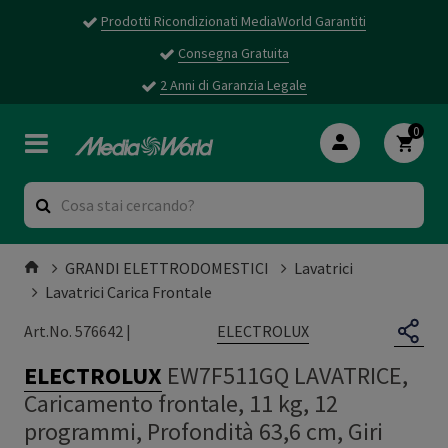
Prodotti Ricondizionati MediaWorld Garantiti
Consegna Gratuita
2 Anni di Garanzia Legale
0
GRANDI ELETTRODOMESTICI
Lavatrici
Lavatrici Carica Frontale
ELECTROLUX
Art.No. 576642 |
ELECTROLUX
EW7F511GQ LAVATRICE,
Caricamento frontale, 11 kg, 12
programmi, Profondità 63,6 cm, Giri