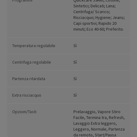
Programmi
Quickcare 59Min; Cotone;
Sintetici; Delicati; Lana;
Centrifuga/ Scarico;
Risciacquo; Hygiene; Jeans;
Capi sportivi; Rapido 20
minuti; Eco 40-60; Preferito.
Temperatura regolabile
Sì
Centrifuga regolabile
Sì
Partenza ritardata
Sì
Extra risciacquo
Sì
Opzioni/Tasti
Prelavaggio, Vapore Stiro
Facile, Termina tra, Refresh,
Lavaggio Extra leggero,
Leggero, Normale, Partenza
da remoto, Start/Pausa