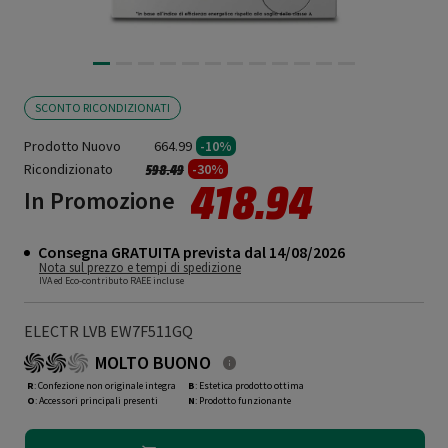
SCONTO RICONDIZIONATI
Prodotto Nuovo
664.99
-10%
Ricondizionato
Prezzo ridotto da
a
-30%
598.49
418.94
In Promozione
Consegna GRATUITA prevista dal 14/08/2026
Nota sul prezzo e tempi di spedizione
IVA ed Eco-contributo RAEE incluse
ELECTR LVB EW7F511GQ
MOLTO BUONO
R
: Confezione non originale integra
B
: Estetica prodotto ottima
O
: Accessori principali presenti
N
: Prodotto funzionante