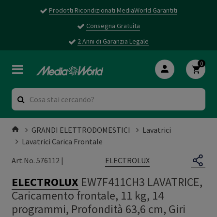
Prodotti Ricondizionati MediaWorld Garantiti
Consegna Gratuita
2 Anni di Garanzia Legale
0
GRANDI ELETTRODOMESTICI
Lavatrici
Lavatrici Carica Frontale
ELECTROLUX
Art.No. 576112 |
ELECTROLUX
EW7F411CH3 LAVATRICE,
Caricamento frontale, 11 kg, 14
programmi, Profondità 63,6 cm, Giri