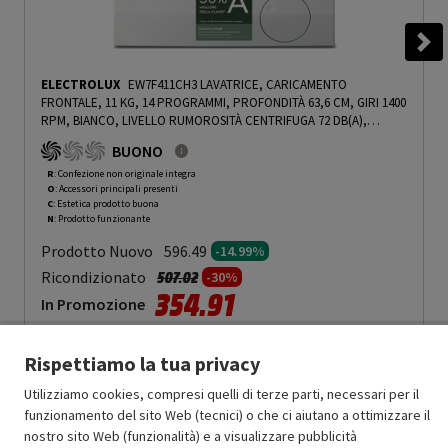
ELECTROLUX
EW7F411CH3 LAVATRICE, CARICAMENTO
FRONTALE, 11 KG, 14 PROGRAMMI, PROFONDITÀ 63,6 CM, GIRI 1400
RPM, BIANCO, LIVELLO RUMOROSITÀ CENTRIFUGA 72 DB(A),
CLASSE A - PRMG GRADING ROCN - 14.99%
-
PRMG GRADING ROCN
BUONO
- 14.99%
R
: Confezione non originale integra
O
: Accessori principali presenti
C
: Estetica prodotto buona
N
: Prodotto funzionante
Prodotto Nuovo
596.49
-14.99%
Prezzo ridotto da
a
Ricondizionato
507.02
-30%
354.91
In Promozione
Aggiungi al carrello
Rispettiamo la tua privacy
Utilizziamo cookies, compresi quelli di terze parti, necessari per il
funzionamento del sito Web (tecnici) o che ci aiutano a ottimizzare il
SCONTO RICONDIZIONATI
nostro sito Web (funzionalità) e a visualizzare pubblicità