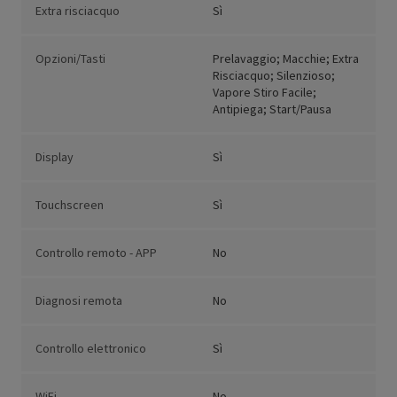
Extra risciacquo
Sì
Opzioni/Tasti
Prelavaggio; Macchie; Extra
Risciacquo; Silenzioso;
Vapore Stiro Facile;
Antipiega; Start/Pausa
Display
Sì
Touchscreen
Sì
Controllo remoto - APP
No
Diagnosi remota
No
Controllo elettronico
Sì
WiFi
No