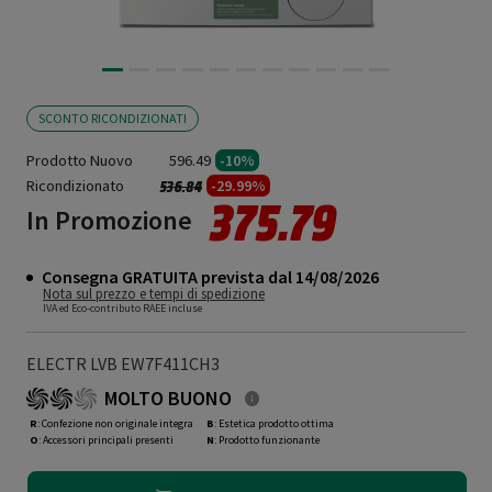
SCONTO RICONDIZIONATI
Prodotto Nuovo
596.49
-10%
Ricondizionato
Prezzo ridotto da
a
-29.99%
536.84
375.79
In Promozione
Consegna GRATUITA prevista dal 14/08/2026
Nota sul prezzo e tempi di spedizione
IVA ed Eco-contributo RAEE incluse
ELECTR LVB EW7F411CH3
MOLTO BUONO
R
: Confezione non originale integra
B
: Estetica prodotto ottima
O
: Accessori principali presenti
N
: Prodotto funzionante