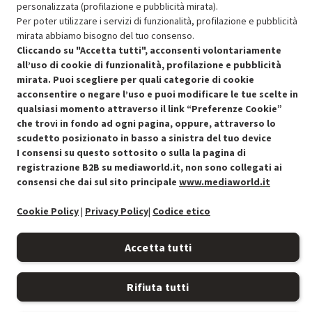
Approfitta dello sconto del 30% sul prodotto ricondizionato.
personalizzata (profilazione e pubblicità mirata).
Per poter utilizzare i servizi di funzionalità, profilazione e pubblicità
mirata abbiamo bisogno del tuo consenso.
Cliccando su "Accetta tutti", acconsenti volontariamente
all’uso di cookie di funzionalità, profilazione e pubblicità
mirata. Puoi scegliere per quali categorie di cookie
acconsentire o negare l’uso e puoi modificare le tue scelte in
Condizioni generali di vendita
Recedere dal contratto qui
qualsiasi momento attraverso il link “Preferenze Cookie”
che trovi in fondo ad ogni pagina, oppure, attraverso lo
Cookie Policy
scudetto posizionato in basso a sinistra del tuo device
I consensi su questo sottosito o sulla la pagina di
Preferenze cookie
registrazione B2B su mediaworld.it, non sono collegati ai
consensi che dai sul sito principale
www.mediaworld.it
Informativa privacy
Cookie Policy
|
Privacy Policy
|
Codice etico
Accessibilità
Accetta tutti
Rifiuta tutti