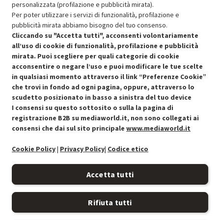
494.27
Ricondizionato
personalizzata (profilazione e pubblicità mirata).
Per poter utilizzare i servizi di funzionalità, profilazione e
pubblicità mirata abbiamo bisogno del tuo consenso.
Aggiungi al carrello
Cliccando su "Accetta tutti", acconsenti volontariamente
all’uso di cookie di funzionalità, profilazione e pubblicità
mirata. Puoi scegliere per quali categorie di cookie
acconsentire o negare l’uso e puoi modificare le tue scelte
in qualsiasi momento attraverso il link “Preferenze Cookie”
che trovi in fondo ad ogni pagina, oppure, attraverso lo
scudetto posizionato in basso a sinistra del tuo device
I consensi su questo sottosito o sulla la pagina di
Condizioni generali di vendita
Recedere dal contratto qui
registrazione B2B su mediaworld.it, non sono collegati ai
consensi che dai sul sito principale
www.mediaworld.it
Cookie Policy
Cookie Policy
|
Privacy Policy
|
Codice etico
Preferenze cookie
Accetta tutti
Informativa privacy
Rifiuta tutti
Accessibilità