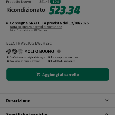
Prodotto Nuovo
581.49
-10%
523.34
Ricondizionato
Consegna GRATUITA prevista dal 12/08/2026
Nota sul prezzo e tempi di spedizione
IVA ed Eco-contributo RAEE incluse
ELECTR ASCIUG EW6H29C
MOLTO BUONO
R
: Confezione non originale integra
B
: Estetica prodotto ottima
O
: Accessori principali presenti
N
: Prodotto funzionante
Aggiungi al carrello
Descrizione
Specifiche tecniche