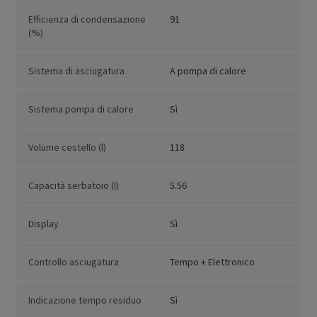
Efficienza di condensazione
91
(%)
Sistema di asciugatura
A pompa di calore
Sistema pompa di calore
Sì
Volume cestello (l)
118
Capacità serbatoio (l)
5.56
Display
Sì
Controllo asciugatura
Tempo + Elettronico
Indicazione tempo residuo
Sì