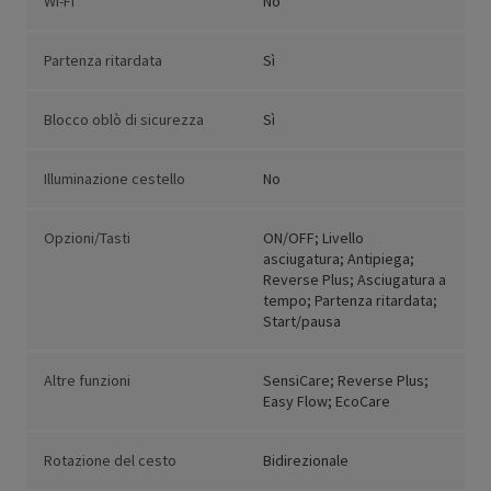
Wi-Fi
No
Partenza ritardata
Sì
Blocco oblò di sicurezza
Sì
Illuminazione cestello
No
Opzioni/Tasti
ON/OFF; Livello
asciugatura; Antipiega;
Reverse Plus; Asciugatura a
tempo; Partenza ritardata;
Start/pausa
Altre funzioni
SensiCare; Reverse Plus;
Easy Flow; EcoCare
Rotazione del cesto
Bidirezionale