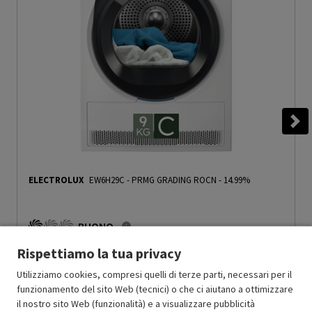
ELECTROLUX
EW6H29C
-
PRMG GRADING ROCN - 14.99%
BUONO
R
: Confezione non originale integra
Rispettiamo la tua privacy
O
: Accessori principali presenti
C
: Estetica prodotto buona
Utilizziamo cookies, compresi quelli di terze parti, necessari per il
N
: Prodotto funzionante
funzionamento del sito Web (tecnici) o che ci aiutano a ottimizzare
Prodotto Nuovo
581.49
-14.99%
il nostro sito Web (funzionalità) e a visualizzare pubblicità