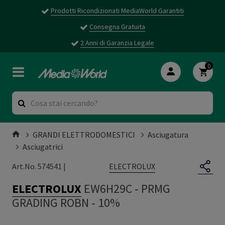
Prodotti Ricondizionati MediaWorld Garantiti
Consegna Gratuita
2 Anni di Garanzia Legale
0
GRANDI ELETTRODOMESTICI
Asciugatura
Asciugatrici
ELECTROLUX
Art.No. 574541 |
ELECTROLUX
EW6H29C
-
PRMG
GRADING ROBN - 10%