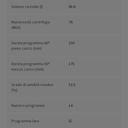
Volume cestello (l)
68.6
Rumorosità centrifuga
76
dB(A)
Durata programma 60°
230
pieno carico (min)
Durata programma 60°
175
mezzo carico (min)
Grado di umidità residuo
53.5
(%)
Numero programmi
14
Programma lana
Sì