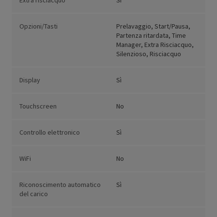
Extra risciacquo
Sì
Opzioni/Tasti
Prelavaggio, Start/Pausa,
Partenza ritardata, Time
Manager, Extra Risciacquo,
Silenzioso, Risciacquo
Display
Sì
Touchscreen
No
Controllo elettronico
Sì
WiFi
No
Riconoscimento automatico
Sì
del carico