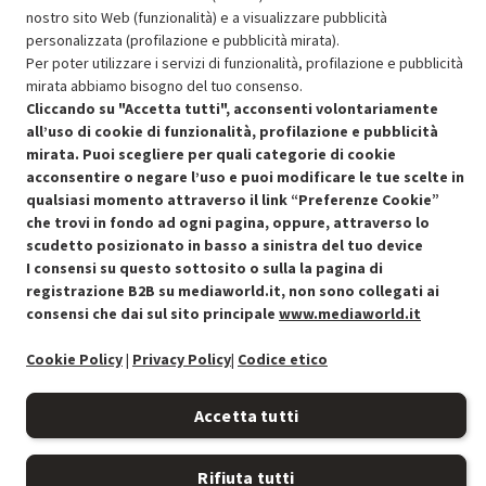
SCONTO RICONDIZIONATI
nostro sito Web (funzionalità) e a visualizzare pubblicità
Approfitta dello sconto del 15% sul prodotto ricondizionato.
personalizzata (profilazione e pubblicità mirata).
Per poter utilizzare i servizi di funzionalità, profilazione e pubblicità
mirata abbiamo bisogno del tuo consenso.
Cliccando su "Accetta tutti", acconsenti volontariamente
all’uso di cookie di funzionalità, profilazione e pubblicità
mirata. Puoi scegliere per quali categorie di cookie
acconsentire o negare l’uso e puoi modificare le tue scelte in
Condizioni generali di vendita
Recedere dal contratto qui
qualsiasi momento attraverso il link “Preferenze Cookie”
che trovi in fondo ad ogni pagina, oppure, attraverso lo
Cookie Policy
scudetto posizionato in basso a sinistra del tuo device
I consensi su questo sottosito o sulla la pagina di
Preferenze cookie
registrazione B2B su mediaworld.it, non sono collegati ai
consensi che dai sul sito principale
www.mediaworld.it
Informativa privacy
Cookie Policy
|
Privacy Policy
|
Codice etico
Accessibilità
Accetta tutti
Rifiuta tutti