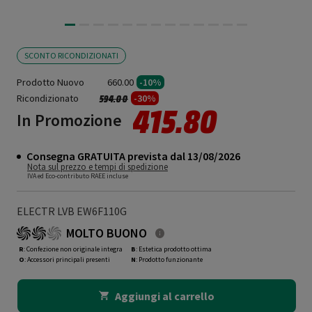
SCONTO RICONDIZIONATI
Prodotto Nuovo
660.00
-10%
Ricondizionato
Prezzo ridotto da
a
-30%
594.00
415.80
In Promozione
Consegna GRATUITA prevista dal 13/08/2026
Nota sul prezzo e tempi di spedizione
IVA ed Eco-contributo RAEE incluse
ELECTR LVB EW6F110G
MOLTO BUONO
R
: Confezione non originale integra
B
: Estetica prodotto ottima
O
: Accessori principali presenti
N
: Prodotto funzionante
Aggiungi al carrello