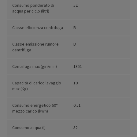
Consumo ponderato di
52
acqua per ciclo (litri)
Classe efficienza centrifuga
B
Classe emissione rumore
B
centrifuga
Centrifuga max (giri/min)
1351
Capacità di carico lavaggio
10
max (Kg)
Consumo energetico 60°
0.51
mezzo carico (kWh)
Consumo acqua (l)
52