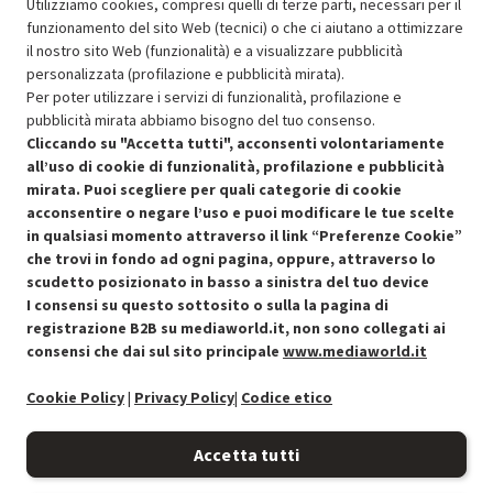
56.07
In Promozione
Utilizziamo cookies, compresi quelli di terze parti, necessari per il
funzionamento del sito Web (tecnici) o che ci aiutano a ottimizzare
il nostro sito Web (funzionalità) e a visualizzare pubblicità
Aggiungi al carrello
personalizzata (profilazione e pubblicità mirata).
Per poter utilizzare i servizi di funzionalità, profilazione e
pubblicità mirata abbiamo bisogno del tuo consenso.
SCONTO RICONDIZIONATI
Cliccando su "Accetta tutti", acconsenti volontariamente
Approfitta dello sconto del 30% sul prodotto ricondizionato.
all’uso di cookie di funzionalità, profilazione e pubblicità
mirata. Puoi scegliere per quali categorie di cookie
acconsentire o negare l’uso e puoi modificare le tue scelte
in qualsiasi momento attraverso il link “Preferenze Cookie”
che trovi in fondo ad ogni pagina, oppure, attraverso lo
scudetto posizionato in basso a sinistra del tuo device
I consensi su questo sottosito o sulla la pagina di
Condizioni generali di vendita
Recedere dal contratto qui
registrazione B2B su mediaworld.it, non sono collegati ai
consensi che dai sul sito principale
www.mediaworld.it
Cookie Policy
Cookie Policy
|
Privacy Policy
|
Codice etico
Preferenze cookie
Accetta tutti
Informativa privacy