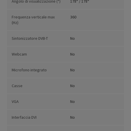
Angolo di visualizzazione (°)
178° / 178°
Frequenza verticale max
360
(Hz)
Sintonizzatore DVB-T
No
Webcam
No
Microfono integrato
No
Casse
No
VGA
No
Interfaccia DVI
No