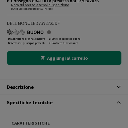
Consegna GRATUITA prevista dal 13/08/2026
Nota sul prezzo e tempi di spedizione
IVA ed Eco-contributo RAEE incluse
DELL MONOLED AW2725DF
BUONO
O
: Confezione originale integra
C
: Estetica prodotto buona
O
: Accessori principali presenti
N
: Prodotto funzionante
Aggiungi al carrello
Descrizione
Specifiche tecniche
CARATTERISTICHE