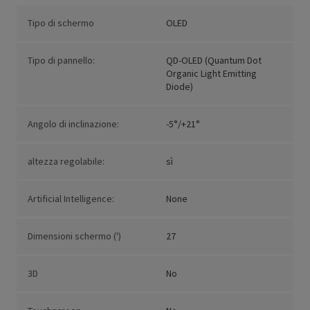
Tipo di schermo
OLED
Tipo di pannello:
QD-OLED (Quantum Dot
Organic Light Emitting
Diode)
Angolo di inclinazione:
-5°/+21°
altezza regolabile:
sì
Artificial Intelligence:
None
Dimensioni schermo (')
27
3D
No