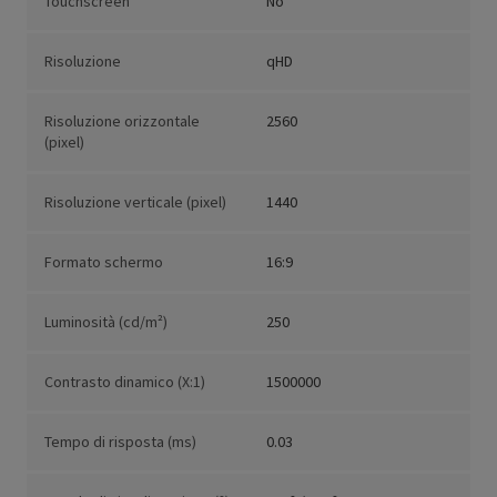
Touchscreen
No
Risoluzione
qHD
Risoluzione orizzontale
2560
(pixel)
Risoluzione verticale (pixel)
1440
Formato schermo
16:9
Luminosità (cd/m²)
250
Contrasto dinamico (X:1)
1500000
Tempo di risposta (ms)
0.03