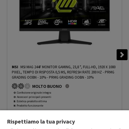
MSI
MSI MAG 244F MONITOR GAMING, 23,8 ", FULL-HD, 1920 X 1080
PIXEL, TEMPO DI RISPOSTA 0,5 MS, REFRESH RATE 200 HZ - PRMG
GRADING OOBN - 10%
-
PRMG GRADING OOBN - 10%
MOLTO BUONO
O
: Confezione originale integra
O
: Accessori principali presenti
B
: Estetica prodotto ottima
N
: Prodotto funzionante
Prodotto Nuovo
89.00
-10%
Rispettiamo la tua privacy
Prezzo ridotto da
a
Ricondizionato
80.10
-30%