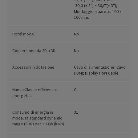
-30,0º(± 3°) ~ 30,0º(± 3°);
Montaggio a parete: 100 x
100 mm.
Hotel mode
No
Conversione da 2D a 3D
No
Accessori in dotazione
Cavo di alimentazione; Cavo
HDMI; Display Port Cable.
Nuova Classe efficienza
G
energetica
Consumo di energia in
31
modalità standard dynamic
range (SDR) per 1000h (kWh)