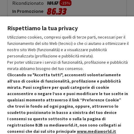
Prezzo ridotto da
a
Ricondizionato
101.57
-15%
86.33
In Promozione
Aggiungi al carrello
Rispettiamo la tua privacy
Utilizziamo cookies, compresi quelli di terze parti, necessari per il
funzionamento del sito Web (tecnici) o che ci aiutano a ottimizzare il
SCONTO RICONDIZIONATI
nostro sito Web (funzionalità) e a visualizzare pubblicità
Approfitta dello sconto del 15% sul prodotto ricondizionato.
personalizzata (profilazione e pubblicità mirata).
Per poter utilizzare i servizi di funzionalità, profilazione e pubblicità
mirata abbiamo bisogno del tuo consenso.
Cliccando su "Accetta tutti", acconsenti volontariamente
all’uso di cookie di funzionalità, profilazione e pubblicità
mirata. Puoi scegliere per quali categorie di cookie
acconsentire o negare l’uso e puoi modificare le tue scelte in
Condizioni generali di vendita
Recedere dal contratto qui
qualsiasi momento attraverso il link “Preferenze Cookie”
che trovi in fondo ad ogni pagina, oppure, attraverso lo
Cookie Policy
scudetto posizionato in basso a sinistra del tuo device
I consensi su questo sottosito o sulla la pagina di
Preferenze cookie
registrazione B2B su mediaworld.it, non sono collegati ai
consensi che dai sul sito principale
www.mediaworld.it