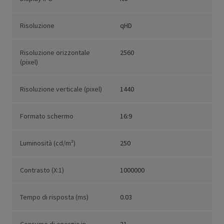
Risoluzione
qHD
Risoluzione orizzontale
2560
(pixel)
Risoluzione verticale (pixel)
1440
Formato schermo
16:9
Luminosità (cd/m²)
250
Contrasto (X:1)
1000000
Tempo di risposta (ms)
0.03