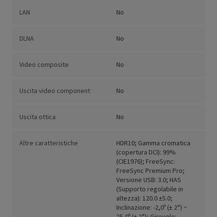
LAN
No
DLNA
No
Video composite
No
Uscita video component
No
Uscita ottica
No
Altre caratteristiche
HDR10; Gamma cromatica
(copertura DCI): 99%
(CIE1976); FreeSync:
FreeSync Premium Pro;
Versione USB: 3.0; HAS
(Supporto regolabile in
altezza): 120.0 ±5.0;
Inclinazione: -2,0º (± 2°) ~
25,0º (± 2°); Girevole: