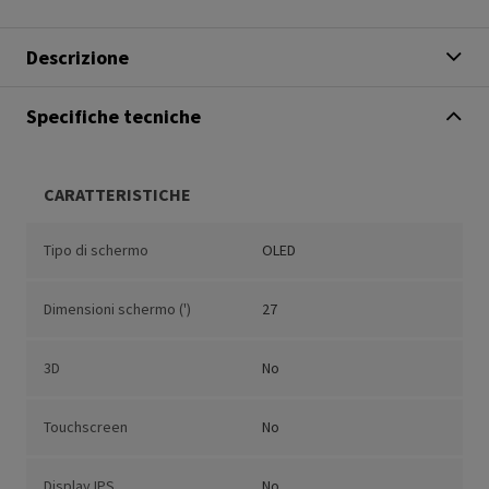
Descrizione
Specifiche tecniche
CARATTERISTICHE
Tipo di schermo
OLED
Dimensioni schermo (')
27
3D
No
Touchscreen
No
Display IPS
No