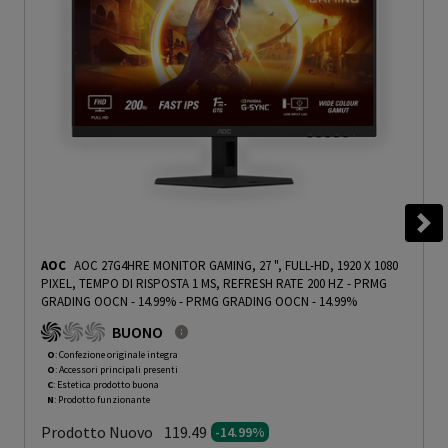
AOC
AOC 27G4HRE MONITOR GAMING, 27 ", FULL-HD, 1920 X 1080
PIXEL, TEMPO DI RISPOSTA 1 MS, REFRESH RATE 200 HZ - PRMG
GRADING OOCN - 14.99%
-
PRMG GRADING OOCN - 14.99%
BUONO
O
: Confezione originale integra
O
: Accessori principali presenti
C
: Estetica prodotto buona
N
: Prodotto funzionante
Prodotto Nuovo
119.49
-14.99%