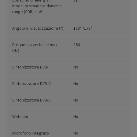
Consumo di energia in
31
modalità standard dynamic
range (SDR) in W
Angolo di visualizzazione (°)
178° /178°
Frequenza verticale max
360
(Hz)
Sintonizzatore DVB-T
No
Sintonizzatore DVB-C
No
Sintonizzatore DVB-S
No
Webcam
No
Microfono integrato
No