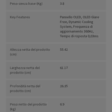
Peso senza base (Kg)
3.8
Key Features
Pannello OLED, OLED Glare
Free, Dynamic Cooling
System, Frequenza di
aggiornamento 360Hz,
Tempo di risposta 0,03ms
Altezza netta del prodotto
55.42
(cm)
Larghezza netta del
61.17
prodotto (cm)
Profondità netta del
26.35
prodotto (cm)
Peso netto del prodotto
6.9
(kg)