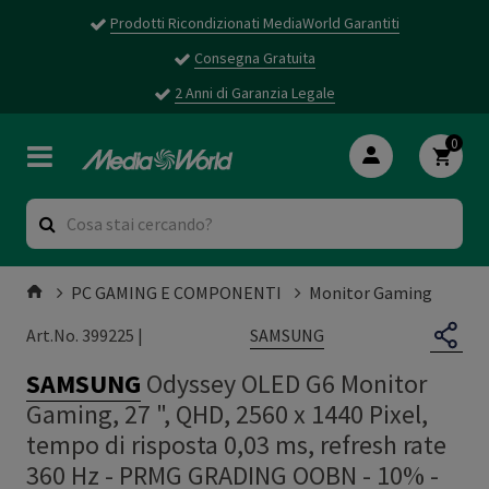
Prodotti Ricondizionati MediaWorld Garantiti
Consegna Gratuita
2 Anni di Garanzia Legale
0
PC GAMING E COMPONENTI
Monitor Gaming
SAMSUNG
Art.No. 399225 |
SAMSUNG
Odyssey OLED G6 Monitor
Gaming, 27 ", QHD, 2560 x 1440 Pixel,
tempo di risposta 0,03 ms, refresh rate
360 Hz - PRMG GRADING OOBN - 10%
-