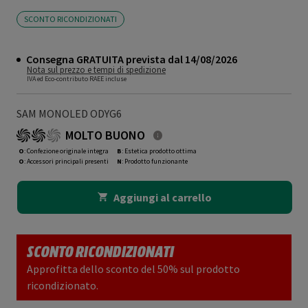
SCONTO RICONDIZIONATI
Consegna GRATUITA prevista dal 14/08/2026
Nota sul prezzo e tempi di spedizione
IVA ed Eco-contributo RAEE incluse
SAM MONOLED ODYG6
MOLTO BUONO
O
: Confezione originale integra
B
: Estetica prodotto ottima
O
: Accessori principali presenti
N
: Prodotto funzionante
Aggiungi al carrello
SCONTO RICONDIZIONATI
Approfitta dello sconto del 50% sul prodotto
ricondizionato.