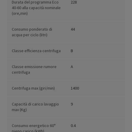
Durata del programma Eco
228
40-60 alla capacità nominale
(ore,min)
Consumo ponderato di
44
acqua per ciclo (litri)
Classe efficienza centrifuga
B
Classe emissione rumore
A
centrifuga
Centrifuga max (giri/min)
1400
Capacità di carico lavaggio
9
max (Kg)
Consumo energetico 60°
0.4
pieno carico (kWh)