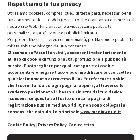
Aggiungi al carrello
Rispettiamo la tua privacy
Utilizziamo cookies, compresi quelli di terze parti, necessari per il
funzionamento del sito Web (tecnici) o che ci aiutano a ottimizzare il
SCONTO RICONDIZIONATI
nostro sito Web (funzionalità) e a visualizzare pubblicità
Approfitta dello sconto del 30% sul prodotto ricondizionato.
personalizzata (profilazione e pubblicità mirata).
Per poter utilizzare i servizi di funzionalità, profilazione e pubblicità
mirata abbiamo bisogno del tuo consenso.
Cliccando su "Accetta tutti", acconsenti volontariamente
all’uso di cookie di funzionalità, profilazione e pubblicità
mirata. Puoi scegliere per quali categorie di cookie
acconsentire o negare l’uso e puoi modificare le tue scelte in
Condizioni generali di vendita
Recedere dal contratto qui
qualsiasi momento attraverso il link “Preferenze Cookie”
che trovi in fondo ad ogni pagina, oppure, attraverso lo
Cookie Policy
scudetto posizionato in basso a sinistra del tuo device
I consensi su questo sottosito o sulla la pagina di
Preferenze cookie
registrazione B2B su mediaworld.it, non sono collegati ai
consensi che dai sul sito principale
www.mediaworld.it
Informativa privacy
Cookie Policy
|
Privacy Policy
|
Codice etico
Accessibilità