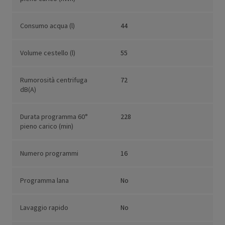
Consumo acqua (l)
44
Volume cestello (l)
55
Rumorosità centrifuga
72
dB(A)
Durata programma 60°
228
pieno carico (min)
Numero programmi
16
Programma lana
No
Lavaggio rapido
No