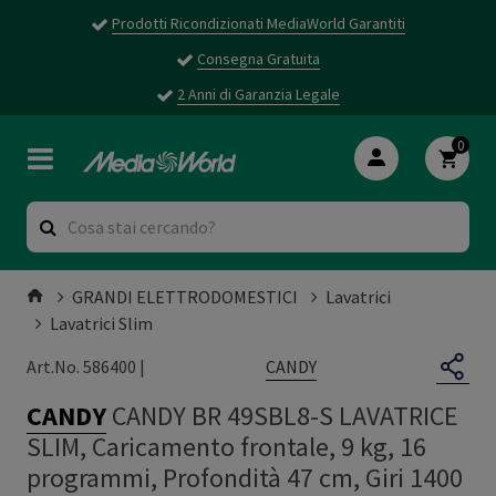
Prodotti Ricondizionati MediaWorld Garantiti
Consegna Gratuita
2 Anni di Garanzia Legale
0
GRANDI ELETTRODOMESTICI
Lavatrici
Lavatrici Slim
CANDY
Art.No. 586400 |
CANDY
CANDY BR 49SBL8-S LAVATRICE
SLIM, Caricamento frontale, 9 kg, 16
programmi, Profondità 47 cm, Giri 1400