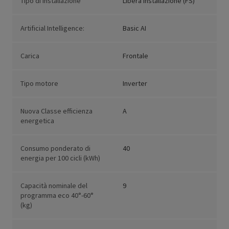
Tipo di installazione
Libera installazione (FS)
Artificial Intelligence:
Basic AI
Carica
Frontale
Tipo motore
Inverter
Nuova Classe efficienza
A
energetica
Consumo ponderato di
40
energia per 100 cicli (kWh)
Capacità nominale del
9
programma eco 40°-60°
(kg)